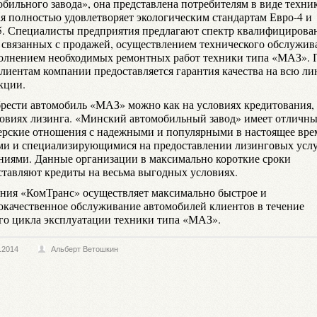
обильного завода», она представлена потребителям в виде техни
ая полностью удовлетворяет экологическим стандартам Евро-4 и
5. Специалисты предприятия предлагают спектр квалифициров
, связанных с продажей, осуществлением технического обслужив
олнением необходимых ремонтных работ техники типа «МАЗ». 
клиентам компании предоставляется гарантия качества на всю ли
кции.
рести автомобиль «МАЗ» можно как на условиях кредитования, 
ловиях лизинга. «Минский автомобильный завод» имеет отличн
ерские отношения с надежными и популярными в настоящее вре
ми и специализирующимися на предоставлении лизинговых усл
ниями. Данные организации в максимально короткие сроки
ставляют кредиты на весьма выгодных условиях.
ния «КомТранс» осуществляет максимально быстрое и
окачественное обслуживание автомобилей клиентов в течение
го цикла эксплуатации техники типа «МАЗ».
.2014
Альберт Ветошкин