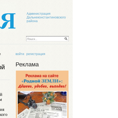
Администрация
Дальнеконстантиновского
района
е
войти
регистрация
Реклама
ой
ый
м
ния
кого