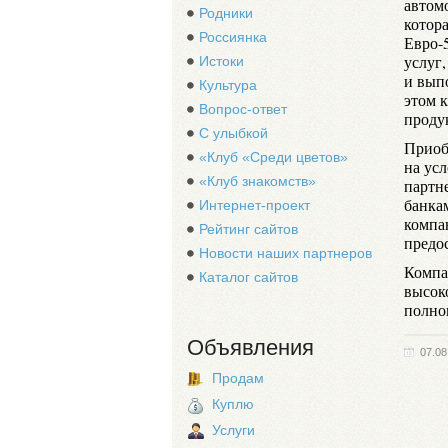
автом
Родники
котор
Россиянка
Евро-
услуг
Истоки
и вып
Культура
этом 
Вопрос-ответ
проду
С улыбкой
Приоб
«Клуб «Среди цветов»
на ус
«Клуб знакомств»
партн
банка
Интернет-проект
компа
Рейтинг сайтов
предо
Новости наших партнеров
Компа
Каталог сайтов
высок
полно
Объявления
07.08
Продам
Куплю
Услуги