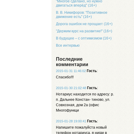
"Многое сделано, но нужно
двигаться вперёд" (16+)
В. В. Никифоров: "Позитивное
движение есть" (16+)
Дорога ошибок не прощает (16+)
"Держим курс на развитие!" (16+)
В будущее – с оптимизмом (16+)
Все интервью
Последние
комментарии
Гость
:
2015-01-31 11:46:02
Спасибо!!!
Гость
:
2015-01-30 21:02:48
Нотариус находится по адресу: р.
п. Дальнее Констан- тиново, ул.
Совхозная, дом 2а (офис
Многофункци
Гость
:
2015-01-28 19:00:41
Напишите пожалуйста новый
телефон нотариуса, я нигде в