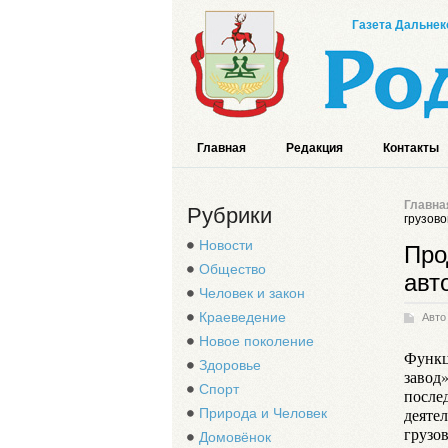
Газета Дальнек
Главная
Редакция
Контакты
Главна
Рубрики
грузово
Новости
Про
Общество
авт
Человек и закон
Краеведение
Авто
Новое поколение
Функц
Здоровье
завод
Спорт
после
деяте
Природа и Человек
грузо
Домовёнок