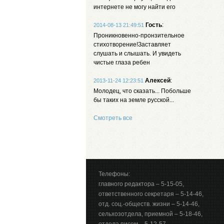
интернете не могу найти его
Гость
:
2014-08-13 21:49:51
Проникновенно-пронзительное
стихотворение!Заставляет
слушать и слышать. И увидеть
чистые глаза ребен
Алексей
:
2013-11-24 12:23:51
Молодец, что сказать... Побольше
бы таких на земле русской...
Смотреть все
Телефоны:
главного редактора – 5-15-05,
ответственного секретаря – 5-14-46,
отд. соц.-обществ. жизни – 5-14-46,
сельхозотдела, приемной – 5-18-46,