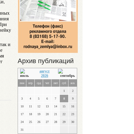
ки,
анных
ания
При
нейку
так и
ые
мя
Архив публикаций
уг
август
2026
пон
втр
срд
чет
пят
суб
вск
1
2
3
4
5
6
7
8
9
10
11
12
13
14
15
16
17
18
19
20
21
22
23
24
25
26
27
28
29
30
31