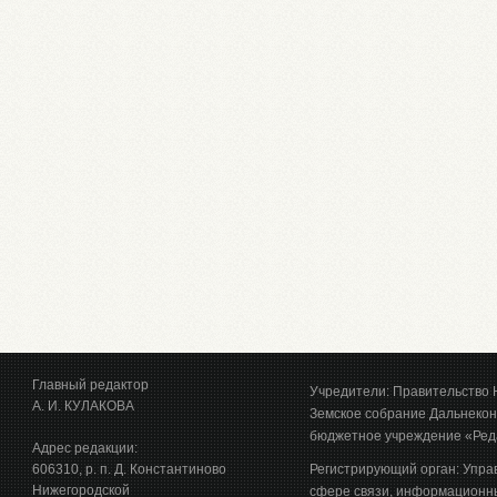
Главный редактор
Учредители: Правительство 
А. И. КУЛАКОВА
Земское собрание Дальнекон
бюджетное учреждение «Ред
Адрес редакции:
606310, р. п. Д. Константиново
Регистрирующий орган: Упра
Нижегородской
сфере связи, информационны