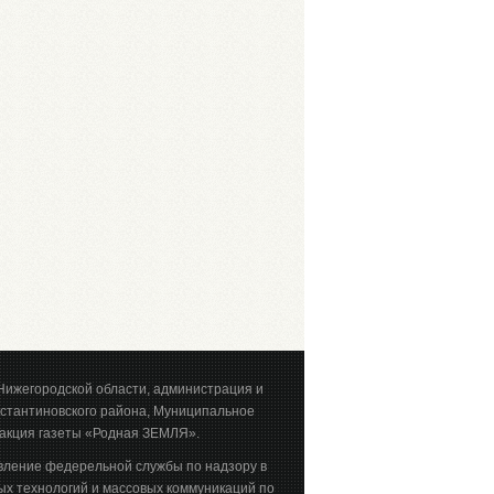
Нижегородской области, администрация и
стантиновского района, Муниципальное
акция газеты «Родная ЗЕМЛЯ».
вление федерельной службы по надзору в
х технологий и массовых коммуникаций по