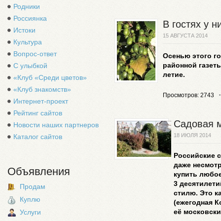
Родники
Россиянка
В гостях у 
Истоки
15 АВГУСТА 2014
Культура
Вопрос-ответ
Осенью этого г
районной газеты
С улыбкой
летие.
«Клуб «Среди цветов»
«Клуб знакомств»
Просмотров: 2743
Интернет-проект
Рейтинг сайтов
Садовая 
Новости наших партнеров
18 ИЮЛЯ 2014
Каталог сайтов
Российские с
даже несмотр
Объявления
купить любое
3 десятилети
Продам
стилю. Это к
Куплю
(ежегодная К
её московски
Услуги