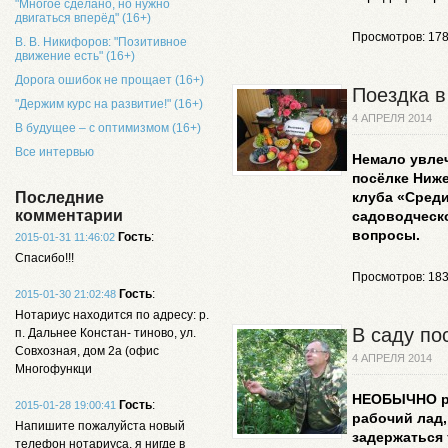
"Многое сделано, но нужно
двигаться вперёд" (16+)
Просмотров: 17
В. В. Никифоров: "Позитивное
движение есть" (16+)
Дорога ошибок не прощает (16+)
Поездка в
"Держим курс на развитие!" (16+)
4 АПРЕЛЯ 2014
В будущее – с оптимизмом (16+)
Все интервью
Немало увле
посёлке Ниже
Последние
клуба «Среди
комментарии
садоводческ
вопросы.
Гость
:
2015-01-31 11:46:02
Спасибо!!!
Просмотров: 18
Гость
:
2015-01-30 21:02:48
Нотариус находится по адресу: р.
В саду по
п. Дальнее Констан- тиново, ул.
Совхозная, дом 2а (офис
4 АПРЕЛЯ 2014
Многофункци
НЕОБЫЧНО ра
Гость
:
2015-01-28 19:00:41
рабочий лад,
Напишите пожалуйста новый
задержаться 
телефон нотариуса, я нигде в