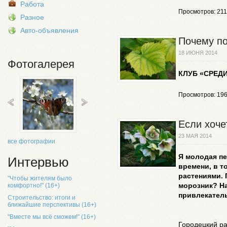
Работа
Просмотров: 21
Разное
Авто-объявления
Почему по
18 ИЮНЯ 2014
Фотогалерея
КЛУБ «СРЕДИ
Просмотров: 19
Если хоче
23 МАЯ 2014
все фотографии
Я молодая пе
Интервью
времени, в т
растениями. 
"Чтобы жителям было
морозник? Н
комфортно!" (16+)
привлекател
Строительство: итоги и
ближайшие перспективы (16+)
"Вместе мы всё сможем!" (16+)
Городецкий р