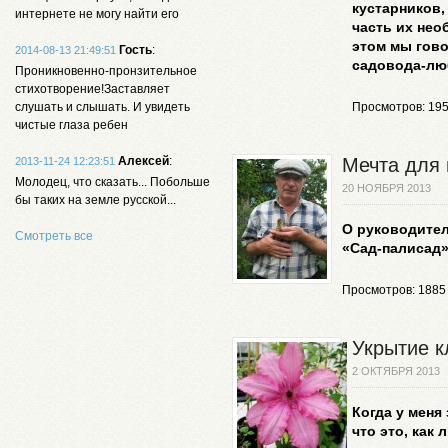
кустарников,
интернете не могу найти его
часть их нео
этом мы гово
Гость
:
2014-08-13 21:49:51
садовода-лю
Проникновенно-пронзительное
стихотворение!Заставляет
слушать и слышать. И увидеть
Просмотров: 19
чистые глаза ребен
Алексей
:
Мечта для 
2013-11-24 12:23:51
Молодец, что сказать... Побольше
20 НОЯБРЯ 2013
бы таких на земле русской...
О руководител
Смотреть все
«Сад-палисад»
Просмотров: 1885
Укрытие к
2 ОКТЯБРЯ 2013
Когда у меня
что это, как 