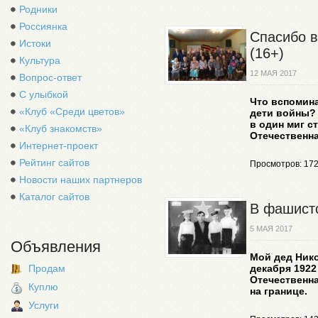
Родники
Россиянка
Спасибо в
Истоки
(16+)
Культура
12 МАЯ 2017
Вопрос-ответ
С улыбкой
Что вспомина
«Клуб «Среди цветов»
дети войны?
в один миг с
«Клуб знакомств»
Отечественна
Интернет-проект
Рейтинг сайтов
Просмотров: 17
Новости наших партнеров
Каталог сайтов
В фашистс
5 МАЯ 2017
Объявления
Мой дед Ник
Продам
декабря 1922
Отечественна
Куплю
на границе.
Услуги