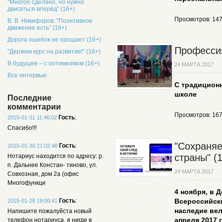
"Многое сделано, но нужно
двигаться вперёд" (16+)
Просмотров: 14
В. В. Никифоров: "Позитивное
движение есть" (16+)
Дорога ошибок не прощает (16+)
Профессия
"Держим курс на развитие!" (16+)
В будущее – с оптимизмом (16+)
24 МАРТА 2017
Все интервью
С традиционн
школе
Последние
комментарии
Просмотров: 16
Гость
:
2015-01-31 11:46:02
Спасибо!!!
"Сохраняе
Гость
:
2015-01-30 21:02:48
страны" (
Нотариус находится по адресу: р.
п. Дальнее Констан- тиново, ул.
24 МАРТА 2017
Совхозная, дом 2а (офис
Многофункци
4 ноября, в 
Гость
:
Всероссийск
2015-01-28 19:00:41
наследие вел
Напишите пожалуйста новый
апреля 2017 
телефон нотариуса, я нигде в