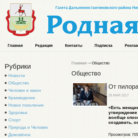
Газета Дальнеконстантиновского района Ниж
Главная
Редакция
Контакты
Подписка
Реклам
Главная
Общество
Рубрики
Общество
Новости
Общество
От пилора
Человек и закон
26 МАЯ 2017
Краеведение
Новое поколение
«Есть женщи
Здоровье
утверждение 
вообще спосо
Спорт
создавать, о
Природа и Человек
Домовёнок
Просмотров: 70