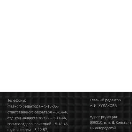
Главный редактор
Телефоны:
А. И. КУЛАКОВА
главного редактора – 5-15-05,
ответственного секретаря – 5-14-46,
Адрес редакции:
отд. соц.-обществ. жизни – 5-14-46,
606310, р. п. Д. Констан
сельхозотдела, приемной – 5-18-46,
Нижегородской
отдела писем – 5-12-57,