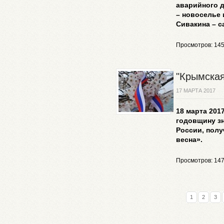
аварийного д
– новоселье 
Сивакина – с
Просмотров: 14
"Крымская
17 МАРТА 2017
18 марта 201
годовщину з
России, полу
весна».
Просмотров: 14
1
2
3