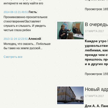
интернете не могу найти его
Просмотров: 16
Гость
:
2014-08-13 21:49:51
Проникновенно-пронзительное
стихотворение!Заставляет
В очередь
слушать и слышать. И увидеть
чистые глаза ребен
17 МАРТА 2017
Алексей
:
2013-11-24 12:23:51
Каждое утро 
Молодец, что сказать... Побольше
удовольствие
бы таких на земле русской...
любимая, как
прежде чем с
Смотреть все
пришлось про
и в других п
Просмотров: 15
Новый адр
17 МАРТА 2017
Для А. А. Па