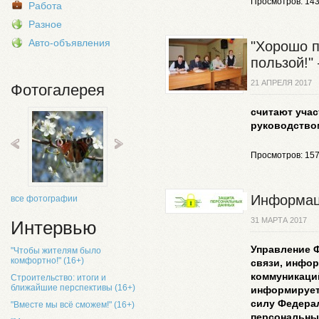
Просмотров: 14
Работа
Разное
Авто-объявления
"Хорошо п
пользой!" 
21 АПРЕЛЯ 2017
Фотогалерея
считают учас
руководство
Просмотров: 15
Информац
все фотографии
31 МАРТА 2017
Интервью
Управление 
"Чтобы жителям было
комфортно!" (16+)
связи, инфо
коммуникаци
Строительство: итоги и
ближайшие перспективы (16+)
информирует 
силу Федерал
"Вместе мы всё сможем!" (16+)
персональных