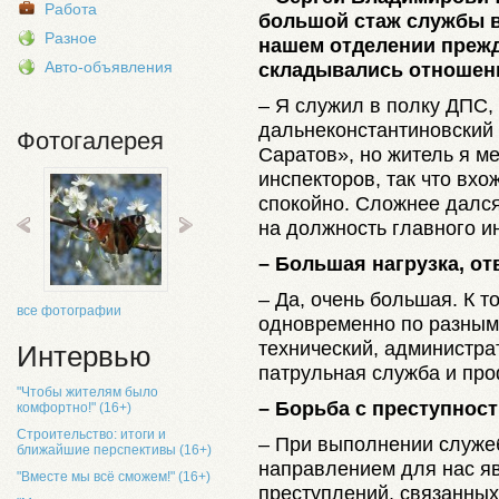
Работа
большой стаж службы в
Разное
нашем отделении прежде
Авто-объявления
складывались отношен
– Я служил в полку ДПС,
дальнеконстантиновский 
Фотогалерея
Саратов», но житель я м
инспекторов, так что вх
спокойно. Сложнее дался
на должность главного и
– Большая нагрузка, о
– Да, очень большая. К т
все фотографии
одновременно по разным
технический, администра
Интервью
патрульная служба и пр
"Чтобы жителям было
– Борьба с преступно
комфортно!" (16+)
Строительство: итоги и
– При выполнении служе
ближайшие перспективы (16+)
направлением для нас я
"Вместе мы всё сможем!" (16+)
преступлений, связанных