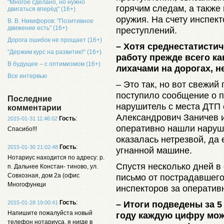
"Многое сделано, но нужно
горячим следам, а также 
двигаться вперёд" (16+)
оружия. На счету инспек
В. В. Никифоров: "Позитивное
движение есть" (16+)
преступлений.
Дорога ошибок не прощает (16+)
– Хотя среднестатисти
"Держим курс на развитие!" (16+)
работу прежде всего к
В будущее – с оптимизмом (16+)
лихачами на дорогах, н
Все интервью
– Это так, но вот свежий
поступило сообщение о 
Последние
нарушитель с места ДТП 
комментарии
Александрович Заничев 
Гость
:
2015-01-31 11:46:02
оперативно нашли наруши
Спасибо!!!
оказалась нетрезвой, да 
Гость
:
2015-01-30 21:02:48
угнанной машине.
Нотариус находится по адресу: р.
Спустя несколько дней в
п. Дальнее Констан- тиново, ул.
Совхозная, дом 2а (офис
письмо от пострадавшего
Многофункци
инспекторов за оператив
Гость
:
– Итоги подведены за 5
2015-01-28 19:00:41
Напишите пожалуйста новый
году каждую цифру мож
телефон нотариуса, я нигде в