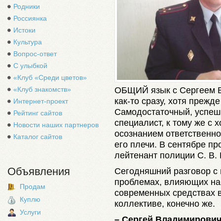
Родники
Россиянка
Истоки
Культура
Вопрос-ответ
С улыбкой
«Клуб «Среди цветов»
ОБЩИЙ язык с Сергеем 
«Клуб знакомств»
как-то сразу, хотя прежд
Интернет-проект
Самодостаточный, успеш
Рейтинг сайтов
специалист, к тому же с
Новости наших партнеров
осознанием ответственно
Каталог сайтов
его плечи. В сентябре п
лейтенант полиции С. В.
Объявления
Сегодняшний разговор с
проблемах, влияющих на 
Продам
современных средствах 
Куплю
коллективе, конечно же.
Услуги
– Сергей Владимирович,