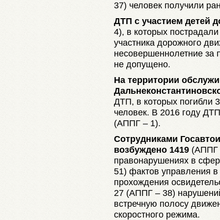
37) человек получили ра
ДТП с участием детей до
4), в которых пострадал
участника дорожного дви
несовершеннолетние за 
не допущено.
На территории обслуж
Дальнеконстантиновск
ДТП, в которых погибли 3
человек. В 2016 году ДТ
(АППГ – 1).
Сотрудниками Госавтои
возбуждено 1419
(AППГ 
правонарушениях в сфер
51) фактов управления в 
прохождения освидетельс
27 (AППГ – 38) нарушени
встречную полосу движен
скоростного режима.