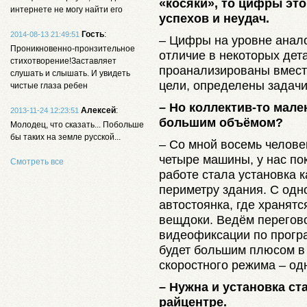
«косяки», то цифры это
интернете не могу найти его
успехов и неудач.
Гость
:
2014-08-13 21:49:51
– Цифры на уровне анало
Проникновенно-пронзительное
отличие в некоторых дет
стихотворение!Заставляет
проанализированы вмест
слушать и слышать. И увидеть
цели, определены задачи
чистые глаза ребен
– Но коллектив-то мале
Алексей
:
2013-11-24 12:23:51
большим объёмом?
Молодец, что сказать... Побольше
бы таких на земле русской...
– Со мной восемь челове
четыре машины, у нас по
Смотреть все
работе стала установка 
периметру здания. С одн
автостоянка, где хранятс
вещдоки. Ведём перегов
видеофиксации по прогр
будет большим плюсом в
скоростного режима – од
– Нужна и установка с
райцентре.