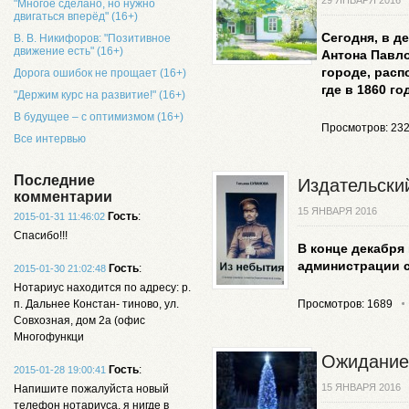
29 ЯНВАРЯ 2016
"Многое сделано, но нужно
двигаться вперёд" (16+)
Сегодня, в д
В. В. Никифоров: "Позитивное
движение есть" (16+)
Антона Павло
городе, расп
Дорога ошибок не прощает (16+)
где в 1860 го
"Держим курс на развитие!" (16+)
В будущее – с оптимизмом (16+)
Просмотров: 23
Все интервью
Последние
Издательский
комментарии
15 ЯНВАРЯ 2016
Гость
:
2015-01-31 11:46:02
Спасибо!!!
В конце декабря
администрации с
Гость
:
2015-01-30 21:02:48
Нотариус находится по адресу: р.
п. Дальнее Констан- тиново, ул.
Просмотров: 1689
Совхозная, дом 2а (офис
Многофункци
Ожидание
Гость
:
2015-01-28 19:00:41
15 ЯНВАРЯ 2016
Напишите пожалуйста новый
телефон нотариуса, я нигде в