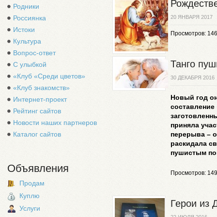
Рождестве
Родники
Россиянка
20 ЯНВАРЯ 2017
Истоки
Просмотров: 14
Культура
Вопрос-ответ
Танго пуш
С улыбкой
«Клуб «Среди цветов»
30 ДЕКАБРЯ 2016
«Клуб знакомств»
Новый год он
Интернет-проект
составление
Рейтинг сайтов
заготовленны
Новости наших партнеров
приняла учас
Каталог сайтов
перерыва – о
раскидала св
пушистым по
Объявления
Просмотров: 14
Продам
Куплю
Герои из 
Услуги