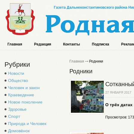
Газета Дальнеконстантиновского района Ниж
Главная
Редакция
Контакты
Подписка
Реклам
Главная
Родники
Рубрики
Родники
Новости
Общество
Сотканный
Человек и закон
27 ЯНВАРЯ 2017
Краеведение
Новое поколение
О трёх датах
Здоровье
Спорт
Просмотров: 17
Природа и Человек
Домовёнок