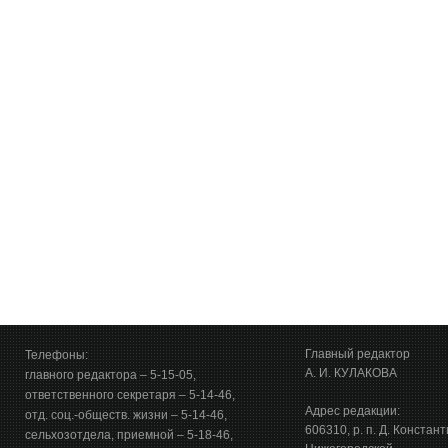
Главный редактор
Телефоны:
А. И. КУЛАКОВА
главного редактора – 5-15-05,
ответственного секретаря – 5-14-46,
Адрес редакции:
отд. соц.-обществ. жизни – 5-14-46,
606310, р. п. Д. Констан
сельхозотдела, приемной – 5-18-46,