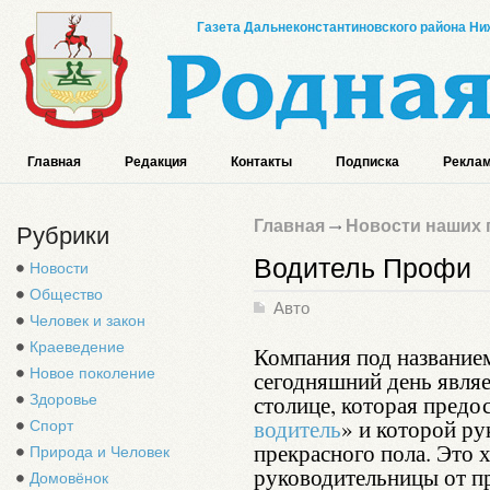
Газета Дальнеконстантиновского района Ниж
Главная
Редакция
Контакты
Подписка
Реклам
Главная
Новости наших 
Рубрики
Водитель Профи
Новости
Общество
Авто
Человек и закон
Краеведение
Компания под название
Новое поколение
сегодняшний день являе
столице, которая предос
Здоровье
водитель
» и которой р
Спорт
прекрасного пола. Это х
Природа и Человек
руководительницы от п
Домовёнок