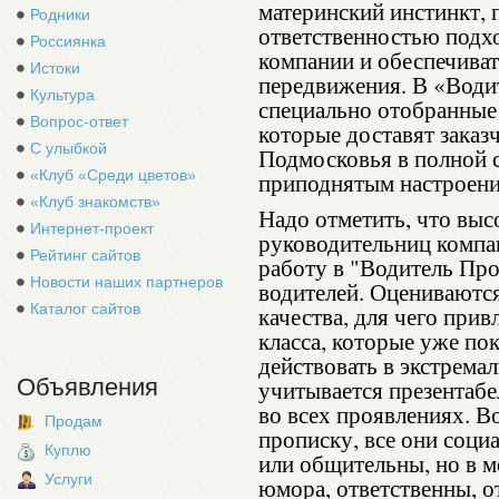
материнский инстинкт,
Родники
ответственностью подхо
Россиянка
компании и обеспечива
Истоки
передвижения. В «Води
Культура
специально отобранные
Вопрос-ответ
которые доставят заказ
С улыбкой
Подмосковья в полной с
«Клуб «Среди цветов»
приподнятым настроени
«Клуб знакомств»
Надо отметить, что выс
Интернет-проект
руководительниц компан
Рейтинг сайтов
работу в "Водитель Пр
Новости наших партнеров
водителей. Оцениваютс
Каталог сайтов
качества, для чего при
класса, которые уже пок
действовать в экстрема
Объявления
учитывается презентабе
во всех проявлениях. 
Продам
прописку, все они соц
Куплю
или общительны, но в 
Услуги
юмора, ответственны, 