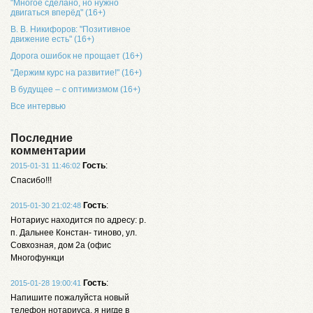
"Многое сделано, но нужно
двигаться вперёд" (16+)
В. В. Никифоров: "Позитивное
движение есть" (16+)
Дорога ошибок не прощает (16+)
"Держим курс на развитие!" (16+)
В будущее – с оптимизмом (16+)
Все интервью
Последние
комментарии
Гость
:
2015-01-31 11:46:02
Спасибо!!!
Гость
:
2015-01-30 21:02:48
Нотариус находится по адресу: р.
п. Дальнее Констан- тиново, ул.
Совхозная, дом 2а (офис
Многофункци
Гость
:
2015-01-28 19:00:41
Напишите пожалуйста новый
телефон нотариуса, я нигде в