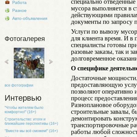
специально отведенные 
Работа
мусора выполняется в с
Разное
действующими правила
Авто-объявления
документы по запросу п
Услуги по вывозу мусо
для клиента время. И в
Фотогалерея
специалисты готовы пр
разовые заказы, так и з
долговременное оказани
О специфике деятельн
Достаточные мощности
предоставляющую услуг
все фотографии
позволяют оперативно и
Интервью
процесс предоставления
Разноплановое оборудов
"Чтобы жителям было
строительные завалы, б
комфортно!" (16+)
демонтировать констру
Строительство: итоги и
транспортировочные ра
ближайшие перспективы (16+)
работы любой сложност
"Вместе мы всё сможем!" (16+)