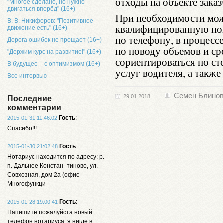
отходы на объекте заказ
"Многое сделано, но нужно
двигаться вперёд" (16+)
При необходимости м
В. В. Никифоров: "Позитивное
квалифицированную по
движение есть" (16+)
по телефону, в процес
Дорога ошибок не прощает (16+)
по поводу объемов и ср
"Держим курс на развитие!" (16+)
сориентироваться по ст
В будущее – с оптимизмом (16+)
услуг водителя, а такж
Все интервью
Семен Блино
29.01.2018
Последние
комментарии
Гость
:
2015-01-31 11:46:02
Спасибо!!!
Гость
:
2015-01-30 21:02:48
Нотариус находится по адресу: р.
п. Дальнее Констан- тиново, ул.
Совхозная, дом 2а (офис
Многофункци
Гость
:
2015-01-28 19:00:41
Напишите пожалуйста новый
телефон нотариуса, я нигде в