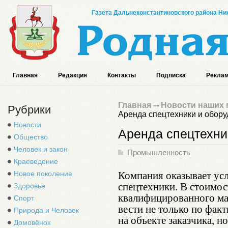
Газета Дальнеконстантиновского района Ниж
Главная
Редакция
Контакты
Подписка
Реклам
Главная
Новости наших 
Рубрики
Аренда спецтехники и обор
Новости
Аренда спецтехни
Общество
Человек и закон
Промышленность
Краеведение
Компания оказывает ус
Новое поколение
спецтехники. В стоимос
Здоровье
квалифицированного ма
Спорт
вести не только по фак
Природа и Человек
на объекте заказчика, н
Домовёнок