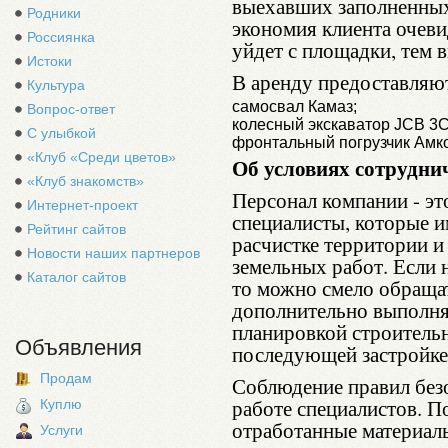
выехавших заполненных
Родники
экономия клиента очеви
Россиянка
уйдет с площадки, тем 
Истоки
В аренду предоставляю
Культура
самосвал Камаз;
Вопрос-ответ
колесный экскаватор JCB 3C
С улыбкой
фронтальный погрузчик Амк
«Клуб «Среди цветов»
Об условиях сотрудни
«Клуб знакомств»
Персонал компании - э
Интернет-проект
специалисты, которые и
Рейтинг сайтов
расчистке территории и 
Новости наших партнеров
земельных работ. Если 
Каталог сайтов
то можно смело обращат
дополнительно выполнят
планировкой строительн
Объявления
последующей застройке
Продам
Соблюдение правил без
работе специалистов. П
Куплю
отработанные материалы
Услуги