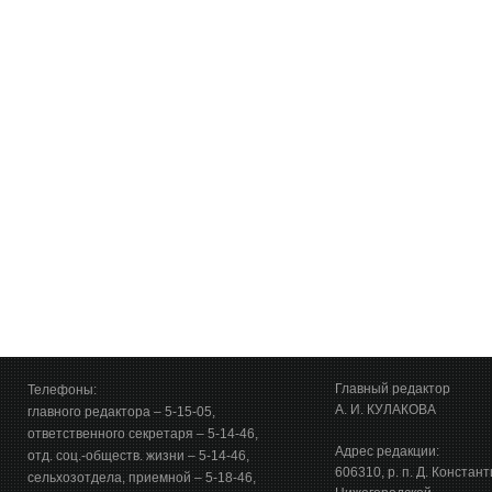
Главный редактор
Телефоны:
А. И. КУЛАКОВА
главного редактора – 5-15-05,
ответственного секретаря – 5-14-46,
Адрес редакции:
отд. соц.-обществ. жизни – 5-14-46,
606310, р. п. Д. Констан
сельхозотдела, приемной – 5-18-46,