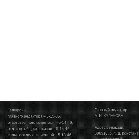
Главный редактор
Телефоны:
А. И. КУЛАКОВА
главного редактора – 5-15-05,
ответственного секретаря – 5-14-46,
Адрес редакции:
отд. соц.-обществ. жизни – 5-14-46,
606310, р. п. Д. Констан
сельхозотдела, приемной – 5-18-46,