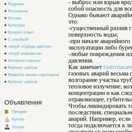
- выброс или взрыв вре
Родники
собой опасность для вс
Россиянка
Однако бывают аварийн
Истоки
это:
Культура
-существенный разлив г
Вопрос-ответ
поверхность воды;
-при начале аварийного
С улыбкой
эксплуатации либо буре
«Клуб «Среди цветов»
-любые повреждения ил
«Клуб знакомств»
давления.
Интернет-проект
Как замечает
газоспасат
Рейтинг сайтов
газовых аварий весьма
Новости наших партнеров
возгорание участка тр
Каталог сайтов
тепловое излучение; во
концентрации и как след
отравляющее, губительн
Объявления
Чтобы ликвидировать та
последствия, специаль
Продам
аварий. Например, есл
Куплю
тогда подключается к л
Услуги
спасатели со всем нео