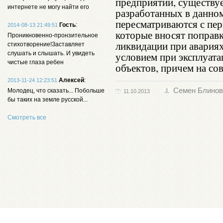
предприятии, существуе
интернете не могу найти его
разработанных в данно
пересматриваются с пер
Гость
:
2014-08-13 21:49:51
которые вносят поправ
Проникновенно-пронзительное
ликвидации при авариях
стихотворение!Заставляет
слушать и слышать. И увидеть
условием при эксплуат
чистые глаза ребен
объектов, причем на со
Алексей
:
2013-11-24 12:23:51
Семен Блинов
Молодец, что сказать... Побольше
11.10.2013
бы таких на земле русской...
Смотреть все