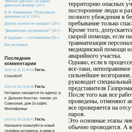
"Многое сделано, но нужно
территорию опасных уч
двигаться вперёд" (16+)
посторонние люди и ра
В. В. Никифоров: "Позитивное
полного убеждения в бе
движение есть" (16+)
пребывание только спас
Дорога ошибок не прощает (16+)
Кроме того, допускаетс
"Держим курс на развитие!" (16+)
скорой помощи, если н
В будущее – с оптимизмом (16+)
травматизация персонал
Все интервью
медицинской помощи ил
аварийного участка.
Последние
Однако, если в процесс
комментарии
все-таки, непоправимое
Гость
:
2015-01-31 11:46:02
сильнейшее возгорание,
Спасибо!!!
руководит специальный
представителя Газпрома
Гость
:
2015-01-30 21:02:48
После того как все раб
Нотариус находится по адресу: р.
п. Дальнее Констан- тиново, ул.
проведены, отменяют а
Совхозная, дом 2а (офис
все проверяется на отс
Многофункци
паров.
Это основные этапы лик
Гость
:
2015-01-28 19:00:41
обычно проводятся. А 
Напишите пожалуйста новый
телефон нотариуса, я нигде в