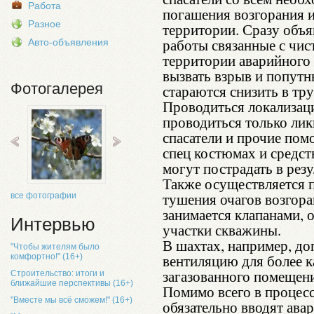
Работа
погашения возгорания и
Разное
территории. Сразу объя
работы связанные с чис
Авто-объявления
территории аварийного 
вызвать взрыв и попут
Фотогалерея
стараются снизить в тр
Проводиться локализаци
проводиться только ли
спасатели и прочие пом
спец костюмах и средст
могут пострадать в резу
Также осуществляется 
тушения очагов возгора
все фотографии
занимается клапанами,
Интервью
участки скважины.
В шахтах, например, д
"Чтобы жителям было
вентиляцию для более к
комфортно!" (16+)
загазованного помещен
Строительство: итоги и
ближайшие перспективы (16+)
Помимо всего в процесс
"Вместе мы всё сможем!" (16+)
обязательно вводят ава