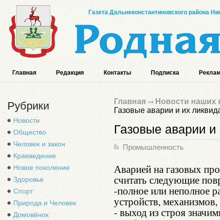
Газета Дальнеконстантиновского района Ниж
Главная
Редакция
Контакты
Подписка
Реклам
Главная
Новости наших 
Рубрики
Газовые аварии и их ликвид
Новости
Газовые аварии и
Общество
Человек и закон
Промышленность
Краеведение
Аварией на газовых пр
Новое поколение
считать следующие пов
Здоровье
-полное или неполное 
Спорт
устройств, механизмов,
Природа и Человек
- выход из строя значи
Домовёнок