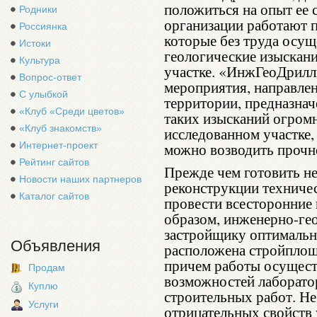
положиться на опыт ее 
Родники
организации работают 
Россиянка
которые без труда осу
Истоки
геологические изыскан
Культура
участке. «ИнжГеоДрилл
Вопрос-ответ
мероприятия, направле
С улыбкой
территории, предназнач
«Клуб «Среди цветов»
таких изысканий огром
«Клуб знакомств»
исследованном участке
Интернет-проект
можно возводить прочно
Рейтинг сайтов
Прежде чем готовить н
Новости наших партнеров
реконструкции техниче
Каталог сайтов
провести всесторонние 
образом, инженерно-ге
застройщику оптимально
Объявления
расположена стройплоща
причем работы осущест
Продам
возможностей лаборатор
Куплю
строительных работ. Не
Услуги
отрицательных свойств 