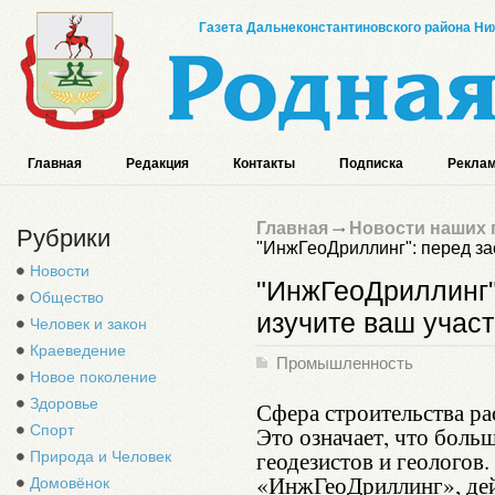
Газета Дальнеконстантиновского района Ниж
Главная
Редакция
Контакты
Подписка
Реклам
Главная
Новости наших 
Рубрики
"ИнжГеоДриллинг": перед за
Новости
"ИнжГеоДриллинг"
Общество
изучите ваш участ
Человек и закон
Краеведение
Промышленность
Новое поколение
Здоровье
Сфера строительства р
Спорт
Это означает, что больш
геодезистов и геологов
Природа и Человек
«ИнжГеоДриллинг», дей
Домовёнок