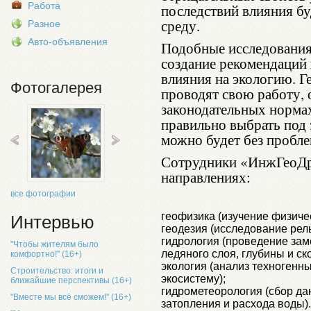
Работа
последствий влияния б
среду.
Разное
Авто-объявления
Подобные исследования
создание рекомендаций
влияния на экологию. Г
Фотогалерея
проводят свою работу,
законодательных норма
правильно выбрать под 
можно будет без пробл
Сотрудники «ИнжГеоДр
направлениях:
все фотографии
геофизика (изучение физичес
Интервью
геодезия (исследование рел
гидрология (проведение за
"Чтобы жителям было
ледяного слоя, глубины и ск
комфортно!" (16+)
экология (анализ техногенны
Строительство: итоги и
экосистему);
ближайшие перспективы (16+)
гидрометеорология (сбор да
"Вместе мы всё сможем!" (16+)
затопления и расхода воды).