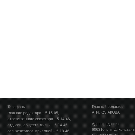
Главный редактор
Телефоны:
А. И. КУЛАКОВА
главного редактора – 5-15-05,
ответственного секретаря – 5-14-46,
Адрес редакции:
отд. соц.-обществ. жизни – 5-14-46,
606310, р. п. Д. Констан
сельхозотдела, приемной – 5-18-46,