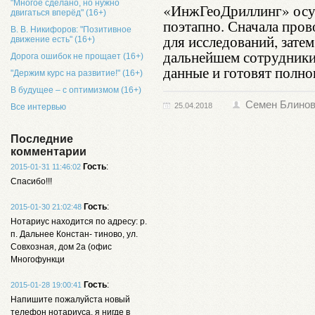
"Многое сделано, но нужно
«ИнжГеоДриллинг» осу
двигаться вперёд" (16+)
поэтапно. Сначала пров
В. В. Никифоров: "Позитивное
для исследований, зате
движение есть" (16+)
дальнейшем сотрудник
Дорога ошибок не прощает (16+)
данные и готовят полн
"Держим курс на развитие!" (16+)
В будущее – с оптимизмом (16+)
Семен Блино
25.04.2018
Все интервью
Последние
комментарии
Гость
:
2015-01-31 11:46:02
Спасибо!!!
Гость
:
2015-01-30 21:02:48
Нотариус находится по адресу: р.
п. Дальнее Констан- тиново, ул.
Совхозная, дом 2а (офис
Многофункци
Гость
:
2015-01-28 19:00:41
Напишите пожалуйста новый
телефон нотариуса, я нигде в