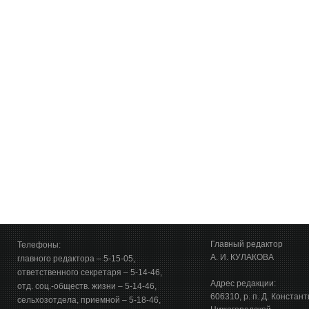
Главный редактор
Телефоны:
А. И. КУЛАКОВА
главного редактора – 5-15-05,
ответственного секретаря – 5-14-46,
Адрес редакции:
отд. соц.-обществ. жизни – 5-14-46,
606310, р. п. Д. Констан
сельхозотдела, приемной – 5-18-46,