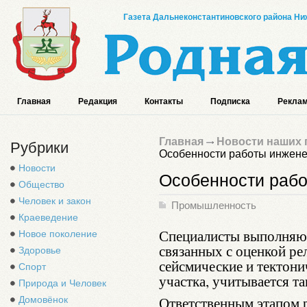
Газета Дальнеконстантиновского района Ниж
Главная
Редакция
Контакты
Подписка
Реклам
Главная
Новости наших 
Рубрики
Особенности работы инжене
Новости
Особенности рабо
Общество
Человек и закон
Промышленность
Краеведение
Специалисты выполняют
Новое поколение
связанных с оценкой ре
Здоровье
сейсмические и тектони
Спорт
участка, учитывается т
Природа и Человек
Ответственным этапом р
Домовёнок