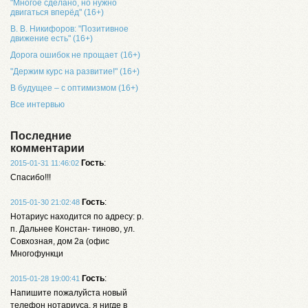
"Многое сделано, но нужно
двигаться вперёд" (16+)
В. В. Никифоров: "Позитивное
движение есть" (16+)
Дорога ошибок не прощает (16+)
"Держим курс на развитие!" (16+)
В будущее – с оптимизмом (16+)
Все интервью
Последние
комментарии
Гость
:
2015-01-31 11:46:02
Спасибо!!!
Гость
:
2015-01-30 21:02:48
Нотариус находится по адресу: р.
п. Дальнее Констан- тиново, ул.
Совхозная, дом 2а (офис
Многофункци
Гость
:
2015-01-28 19:00:41
Напишите пожалуйста новый
телефон нотариуса, я нигде в