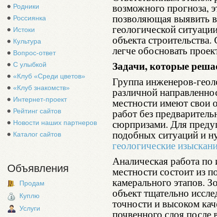
возможного прогноза, э
Родники
позволяющая выявить 
Россиянка
геологической ситуаци
Истоки
объекта строительства.
Культура
легче обосновать прое
Вопрос-ответ
Задачи, которые реша
С улыбкой
«Клуб «Среди цветов»
Группа инженеров-геол
«Клуб знакомств»
различной направленнос
Интернет-проект
местности имеют свои 
работ без предварител
Рейтинг сайтов
сюрпризами. Для преду
Новости наших партнеров
подобных ситуаций и 
Каталог сайтов
геологические изыскан
Аналическая работа по 
Объявления
местности состоит из п
камерального этапов. З
Продам
объект тщательно исслед
Куплю
точности и высоком кач
Услуги
почвенного слоя после 