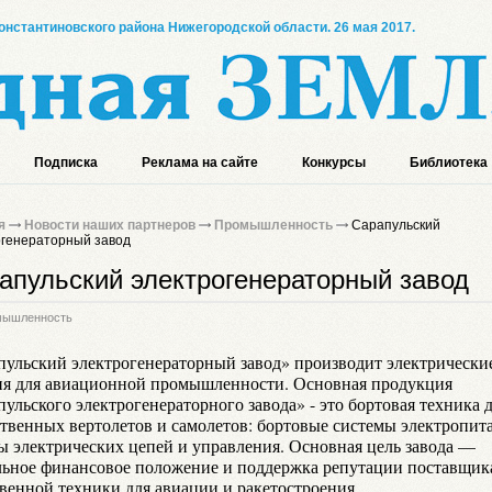
онстантиновского района Нижегородской области. 26 мая 2017.
Подписка
Реклама на сайте
Конкурсы
Библиотека
я
Новости наших партнеров
Промышленность
Сарапульский
огенераторный завод
апульский электрогенераторный завод
мышленность
пульский электрогенераторный завод» производит электрически
ия для авиационной промышленности. Основная продукция
ульского электрогенераторного завода» - это бортовая техника 
ственных вертолетов и самолетов: бортовые системы электропит
ы электрических цепей и управления. Основная цель завода —
льное финансовое положение и поддержка репутации поставщик
твенной техники для авиации и ракетостроения.