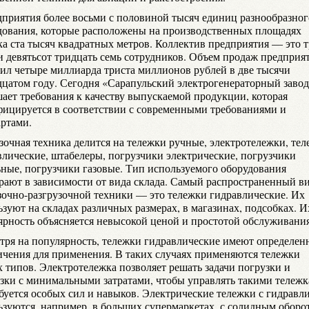
дприятия более восьми с половиной тысяч единиц разнообразног
дования, которые расположены на производственных площадях
ка ста тысяч квадратных метров. Коллектив предприятия — это 
и девятьсот тридцать семь сотрудников. Объем продаж предприя
вил четыре миллиарда триста миллионов рублей в две тысячи
дцатом году. Сегодня «Сарапульский электрогенераторный заво
ает требования к качеству выпускаемой продукции, которая
фицируется в соответствии с современными требованиями и
артами.
зочная техника делится на тележки ручные, электротележки, те
влические, штабелеры, погрузчики электрические, погрузчики
ьные, погрузчики газовые. Тип используемого оборудования
рают в зависимости от вида склада. Самый распространенный в
зочно-разгрузочной техники — это тележки гидравлические. Их
зуют на складах различных размерах, в магазинах, подсобках. И
ярность объясняется невысокой ценой и простотой обслуживания
тря на популярность, тележки гидравлические имеют определен
ичения для применения. В таких случаях применяются тележки
х типов. Электротележка позволяет решать задачи погрузки и
узки с минимальными затратами, чтобы управлять такими тележ
ебуется особых сил и навыков. Электрические тележки с гидравл
ьзуются, например, в больших супермаркетах, с солидным оборо