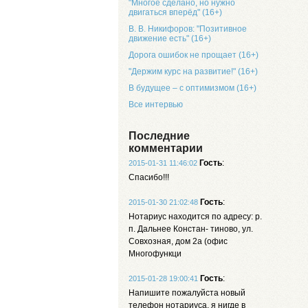
"Многое сделано, но нужно
двигаться вперёд" (16+)
В. В. Никифоров: "Позитивное
движение есть" (16+)
Дорога ошибок не прощает (16+)
"Держим курс на развитие!" (16+)
В будущее – с оптимизмом (16+)
Все интервью
Последние
комментарии
Гость
:
2015-01-31 11:46:02
Спасибо!!!
Гость
:
2015-01-30 21:02:48
Нотариус находится по адресу: р.
п. Дальнее Констан- тиново, ул.
Совхозная, дом 2а (офис
Многофункци
Гость
:
2015-01-28 19:00:41
Напишите пожалуйста новый
телефон нотариуса, я нигде в