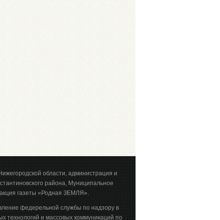
Нижегородской области, администрация и
стантиновского района, Муниципальное
акция газеты «Родная ЗЕМЛЯ».
вление федерельной службы по надзору в
х технологий и массовых коммуникаций по