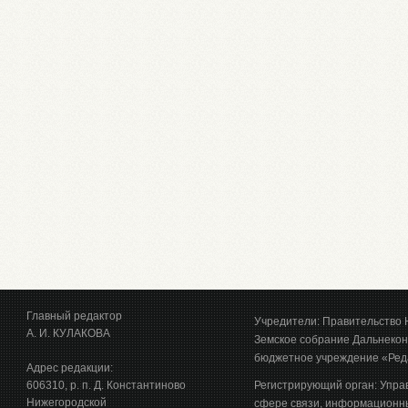
Главный редактор
Учредители: Правительство 
А. И. КУЛАКОВА
Земское собрание Дальнекон
бюджетное учреждение «Ред
Адрес редакции:
606310, р. п. Д. Константиново
Регистрирующий орган: Упра
Нижегородской
сфере связи, информационны