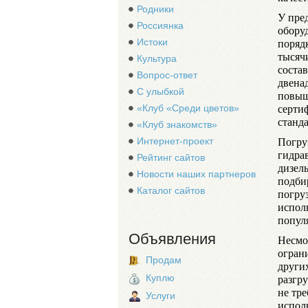
Родники
У пре
Россиянка
обору
поряд
Истоки
тысяч
Культура
соста
Вопрос-ответ
двена
С улыбкой
повыш
серти
«Клуб «Среди цветов»
станд
«Клуб знакомств»
Погру
Интернет-проект
гидра
Рейтинг сайтов
дизел
Новости наших партнеров
подби
Каталог сайтов
погру
исполь
попул
Объявления
Несмо
огран
Продам
други
разгр
Куплю
не тр
Услуги
испол