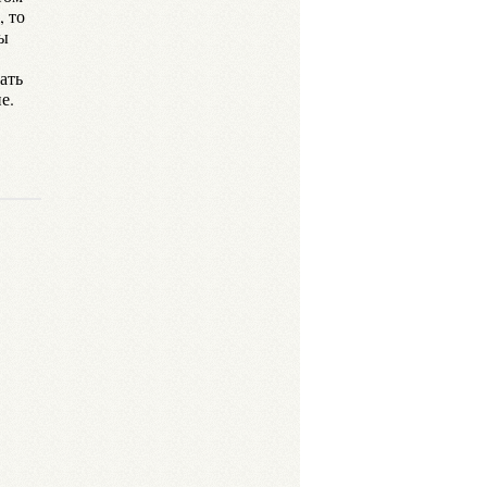
, то
ры
ать
е.