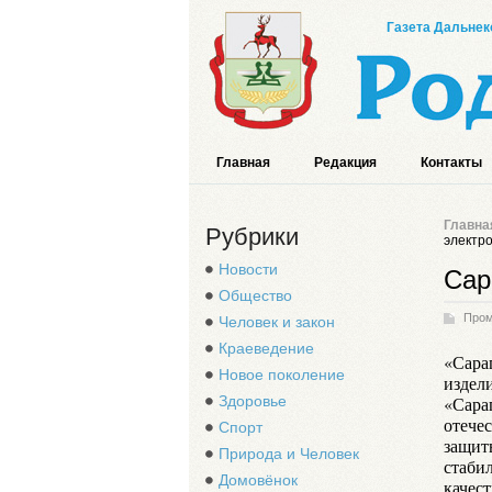
Газета Дальнек
Главная
Редакция
Контакты
Главна
Рубрики
электр
Новости
Сар
Общество
Про
Человек и закон
Краеведение
«Сара
Новое поколение
издел
Здоровье
«Сарап
отече
Спорт
защит
Природа и Человек
стаби
Домовёнок
качес