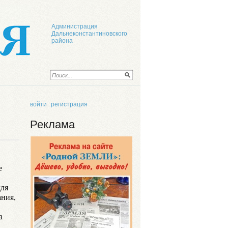
Администрация
Дальнеконстантиновского
района
войти
регистрация
Реклама
е
для
ания,
а