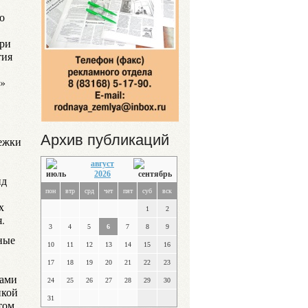
о
три
тия
д»
Архив публикаций
лежки
август
2026
ид
пон
втр
срд
чет
пят
суб
вск
х
1
2
.
3
4
5
6
7
8
9
ные
10
11
12
13
14
15
16
17
18
19
20
21
22
23
ками
24
25
26
27
28
29
30
икой
31
том