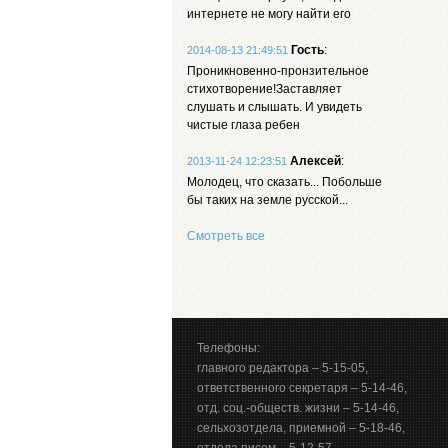
интернете не могу найти его
Гость
:
2014-08-13 21:49:51
Проникновенно-пронзительное
стихотворение!Заставляет
слушать и слышать. И увидеть
чистые глаза ребен
Алексей
:
2013-11-24 12:23:51
Молодец, что сказать... Побольше
бы таких на земле русской...
Смотреть все
Телефоны:
главного редактора – 5-15-05,
ответственного секретаря – 5-14-46,
отд. соц.-обществ. жизни – 5-14-46,
сельхозотдела, приемной – 5-18-46,