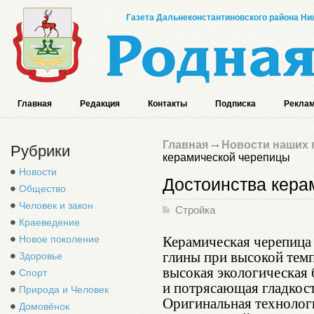
Газета Дальнеконстантиновского района Ниж
Главная
Редакция
Контакты
Подписка
Реклам
Главная
Новости наших 
Рубрики
керамической черепицы
Новости
Достоинства кера
Общество
Человек и закон
Стройка
Краеведение
Керамическая черепица
Новое поколение
глины при высокой темп
Здоровье
высокая экологическая 
Спорт
и потрясающая гладкос
Природа и Человек
Оригинальная технологи
Домовёнок