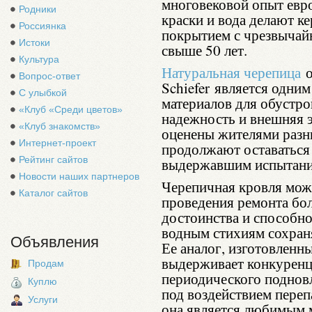
многовековой опыт евр
Родники
краски и вода делают 
Россиянка
покрытием с чрезвычай
Истоки
свыше 50 лет.
Культура
Натуральная черепица
о
Вопрос-ответ
Schiefer
является одним
С улыбкой
материалов для обустро
«Клуб «Среди цветов»
надежность и внешняя э
«Клуб знакомств»
оценены жителями разны
Интернет-проект
продолжают оставаться
Рейтинг сайтов
выдержавшим испытани
Новости наших партнеров
Черепичная кровля може
Каталог сайтов
проведения ремонта бол
достоинства и способно
водным стихиям сохраня
Объявления
Ее аналог, изготовленн
выдерживает конкуренци
Продам
периодического подновл
Куплю
под воздействием переп
Услуги
она является любимым 