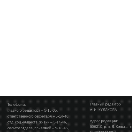
Главный редактор
Телефоны:
А. И. КУЛАКОВА
главного редактора – 5-15-05,
ответственного секретаря – 5-14-46,
Адрес редакции:
отд. соц.-обществ. жизни – 5-14-46,
606310, р. п. Д. Констан
сельхозотдела, приемной – 5-18-46,