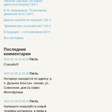
"Многое сделано, но нужно
двигаться вперёд" (16+)
В. В. Никифоров: "Позитивное
движение есть" (16+)
Дорога ошибок не прощает (16+)
"Держим курс на развитие!" (16+)
В будущее – с оптимизмом (16+)
Все интервью
Последние
комментарии
Гость
:
2015-01-31 11:46:02
Спасибо!!!
Гость
:
2015-01-30 21:02:48
Нотариус находится по адресу: р.
п. Дальнее Констан- тиново, ул.
Совхозная, дом 2а (офис
Многофункци
Гость
:
2015-01-28 19:00:41
Напишите пожалуйста новый
телефон нотариуса, я нигде в