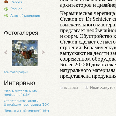
Работа
архитекторов и дизайне
Разное
Керамическая черепица
Авто-объявления
Creaton от
Dr Schiefer
сп
взыскательного мастера
предлагает необычайно
Фотогалерея
и форм. Обустройство 
Creaton сделает ее нас
строения. Керамическу
выпускают на десяти за
современном оборудова
Более 20 000 домов еже
натурального материала
все фотографии
представлена продукция 
Интервью
Иван Хомутов
07.11.2013
"Чтобы жителям было
комфортно!" (16+)
Строительство: итоги и
ближайшие перспективы (16+)
"Вместе мы всё сможем!" (16+)