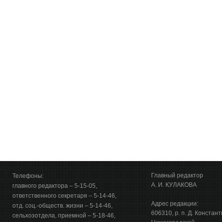
Главный редактор
Телефоны:
А. И. КУЛАКОВА
главного редактора – 5-15-05,
ответственного секретаря – 5-14-46,
Адрес редакции:
отд. соц.-обществ. жизни – 5-14-46,
606310, р. п. Д. Констан
сельхозотдела, приемной – 5-18-46,