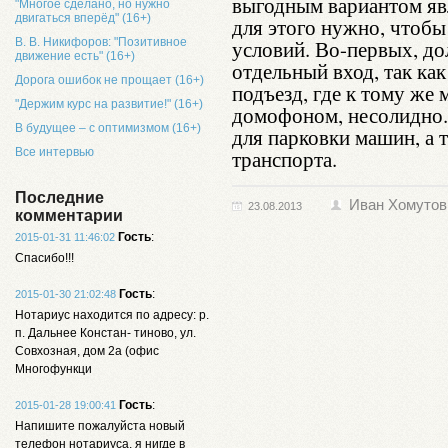
выгодным вариантом явл
"Многое сделано, но нужно
двигаться вперёд" (16+)
для этого нужно, чтобы
В. В. Никифоров: "Позитивное
условий. Во-первых, д
движение есть" (16+)
отдельный вход, так ка
Дорога ошибок не прощает (16+)
подъезд, где к тому же
"Держим курс на развитие!" (16+)
домофоном, несолидно.
В будущее – с оптимизмом (16+)
для парковки машин, а 
Все интервью
транспорта.
Последние
Иван Хомутов
23.08.2013
комментарии
Гость
:
2015-01-31 11:46:02
Спасибо!!!
Гость
:
2015-01-30 21:02:48
Нотариус находится по адресу: р.
п. Дальнее Констан- тиново, ул.
Совхозная, дом 2а (офис
Многофункци
Гость
:
2015-01-28 19:00:41
Напишите пожалуйста новый
телефон нотариуса, я нигде в