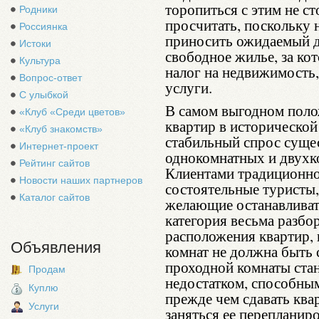
торопиться с этим не с
Родники
просчитать, поскольку 
Россиянка
приносить ожидаемый до
Истоки
свободное жилье, за ко
Культура
налог на недвижимость,
Вопрос-ответ
услуги.
С улыбкой
В самом выгодном поло
«Клуб «Среди цветов»
квартир в исторической
«Клуб знакомств»
стабильный спрос суще
Интернет-проект
однокомнатных и двухко
Рейтинг сайтов
Клиентами традиционно
Новости наших партнеров
состоятельные туристы,
Каталог сайтов
желающие останавливать
категория весьма разбор
расположения квартир, 
Объявления
комнат не должна быть 
проходной комнаты ста
Продам
недостатком, способным
Куплю
прежде чем сдавать ква
Услуги
заняться ее перепланир