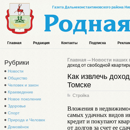
Газета Дальнеконстантиновского района Ниж
Главная
Редакция
Контакты
Подписка
Реклам
Главная
Новости наших 
Рубрики
доход от свободной квартир
Новости
Как извлечь доход
Общество
Томске
Человек и закон
Краеведение
Стройка
Новое поколение
Здоровье
Вложения в недвижимос
Спорт
самых удачных видов и
кредит и покупают квар
Природа и Человек
от долгов за счет ее сд
Домовёнок