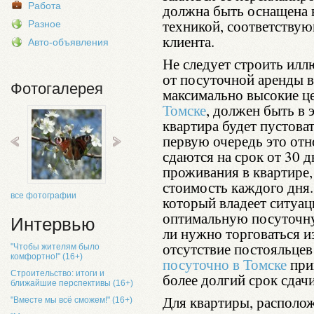
Работа
должна быть оснащена 
техникой, соответствую
Разное
клиента.
Авто-объявления
Не следует строить илл
от посуточной аренды в
Фотогалерея
максимально высокие ц
Томске
, должен быть в 
квартира будет пустоват
первую очередь это отн
сдаются на срок от 30 
проживания в квартире
стоимость каждого дня.
все фотографии
который владеет ситуац
оптимальную посуточну
Интервью
ли нужно торговаться и
отсутствие постояльце
"Чтобы жителям было
комфортно!" (16+)
посуточно в Томске
при
Строительство: итоги и
более долгий срок сдачи
ближайшие перспективы (16+)
Для квартиры, располож
"Вместе мы всё сможем!" (16+)