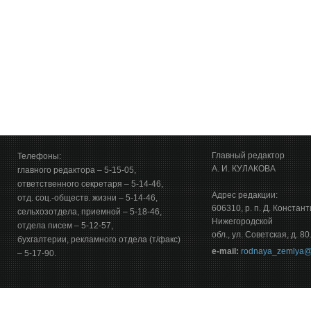
Главный редактор
Телефоны:
А. И. КУЛАКОВА
главного редактора – 5-15-05,
ответственного секретаря – 5-14-46,
Адрес редакции:
отд. соц.-обществ. жизни – 5-14-46,
606310, р. п. Д. Констан
сельхозотдела, приемной – 5-18-46,
Нижегородской
отдела писем – 5-12-57,
обл., ул. Советская, д. 80
бухгалтерии, рекламного отдела (т/факс)
е-mail:
rodnaya_zemlya@
– 5-17-90.