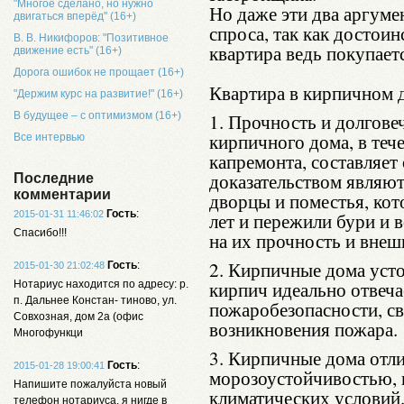
"Многое сделано, но нужно
Но даже эти два аргуме
двигаться вперёд" (16+)
спроса, так как достои
В. В. Никифоров: "Позитивное
квартира ведь покупаетс
движение есть" (16+)
Дорога ошибок не прощает (16+)
Квартира в кирпичном д
"Держим курс на развитие!" (16+)
В будущее – с оптимизмом (16+)
1. Прочность и долгове
кирпичного дома, в теч
Все интервью
капремонта, составляет
доказательством являют
Последние
комментарии
дворцы и поместья, кот
Гость
:
2015-01-31 11:46:02
лет и пережили бури и 
Спасибо!!!
на их прочность и внеш
2. Кирпичные дома усто
Гость
:
2015-01-30 21:02:48
кирпич идеально отвеч
Нотариус находится по адресу: р.
п. Дальнее Констан- тиново, ул.
пожаробезопасности, с
Совхозная, дом 2а (офис
возникновения пожара.
Многофункци
3. Кирпичные дома отл
Гость
:
2015-01-28 19:00:41
морозоустойчивостью, 
Напишите пожалуйста новый
климатических условий
телефон нотариуса, я нигде в