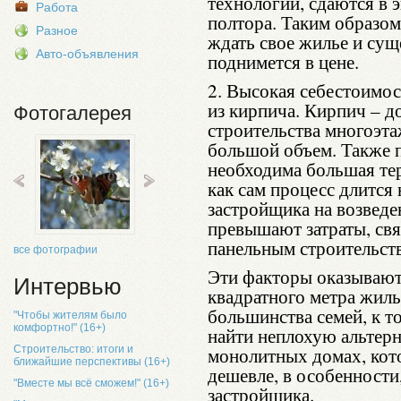
технологии, сдаются в 
Работа
полтора. Таким образом
Разное
ждать свое жилье и сущ
Авто-объявления
поднимется в цене.
2. Высокая себестоимос
из кирпича. Кирпич – д
Фотогалерея
строительства многоэта
большой объем. Также 
необходима большая тер
как сам процесс длится 
застройщика на возвед
превышают затраты, св
панельным строительст
все фотографии
Эти факторы оказывают
Интервью
квадратного метра жиль
большинства семей, к 
"Чтобы жителям было
комфортно!" (16+)
найти неплохую альтерн
Строительство: итоги и
монолитных домах, кото
ближайшие перспективы (16+)
дешевле, в особенности,
"Вместе мы всё сможем!" (16+)
застройщика.