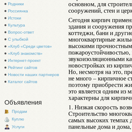
основном, для строите
Родники
сооружений, стен и цер
Россиянка
Истоки
Сегодня кирпич применя
здания и сооружения п
Культура
коттеджи, бани и други
Вопрос-ответ
многоквартирные жилые
С улыбкой
высокими прочностными
«Клуб «Среди цветов»
пожароустойчивостью, 
«Клуб знакомств»
звукоизоляционными ка
Интернет-проект
новостройках из кирпи
Рейтинг сайтов
Но, несмотря на это, п
Новости наших партнеров
не много – кирпичное с
Каталог сайтов
поэтому приобрести жи
это является одним из 
характерны для кирпич
Объявления
1. Низкая скорость воз
Продам
Строительство многокв
самых высоких темпах д
Куплю
панельные дома и дома
Услуги