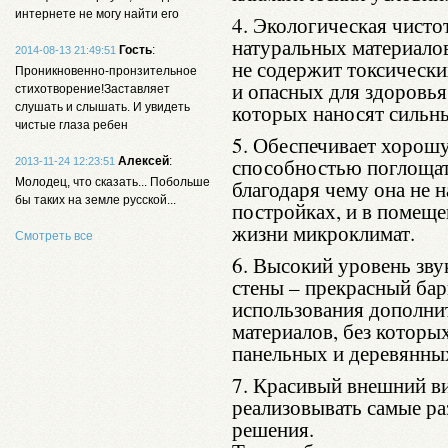
интернете не могу найти его
4. Экологическая чистот
натуральных материалов
Гость
:
2014-08-13 21:49:51
не содержит токсически
Проникновенно-пронзительное
и опасных для здоровья
стихотворение!Заставляет
которых наносят сильн
слушать и слышать. И увидеть
чистые глаза ребен
5. Обеспечивает хорош
способностью поглощат
Алексей
:
2013-11-24 12:23:51
Молодец, что сказать... Побольше
благодаря чему она не н
бы таких на земле русской...
постройках, и в помеще
жизни микроклимат.
Смотреть все
6. Высокий уровень зву
стены – прекрасный бар
использования дополн
материалов, без которы
панельных и деревянны
7. Красивый внешний в
реализовывать самые р
решения.