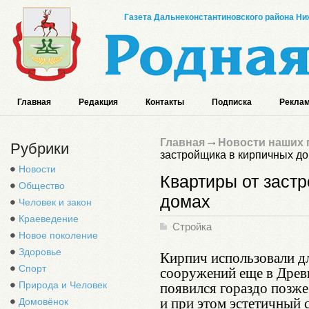
Газета Дальнеконстантиновского района Ниж
Главная
Редакция
Контакты
Подписка
Реклам
Главная
Новости наших 
Рубрики
застройщика в кирпичных д
Новости
Квартиры от заст
Общество
домах
Человек и закон
Краеведение
Стройка
Новое поколение
Здоровье
Кирпич использовали дл
Спорт
сооружений еще в Древ
появился гораздо позже 
Природа и Человек
и при этом эстетичный 
Домовёнок