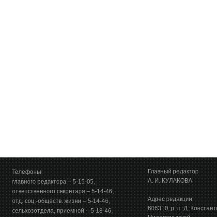
Главный редактор
Телефоны:
А. И. КУЛАКОВА
главного редактора – 5-15-05,
ответственного секретаря – 5-14-46,
Адрес редакции:
отд. соц.-обществ. жизни – 5-14-46,
606310, р. п. Д. Констан
сельхозотдела, приемной – 5-18-46,