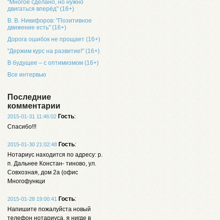
"Многое сделано, но нужно
двигаться вперёд" (16+)
В. В. Никифоров: "Позитивное
движение есть" (16+)
Дорога ошибок не прощает (16+)
"Держим курс на развитие!" (16+)
В будущее – с оптимизмом (16+)
Все интервью
Последние
комментарии
Гость
:
2015-01-31 11:46:02
Спасибо!!!
Гость
:
2015-01-30 21:02:48
Нотариус находится по адресу: р.
п. Дальнее Констан- тиново, ул.
Совхозная, дом 2а (офис
Многофункци
Гость
:
2015-01-28 19:00:41
Напишите пожалуйста новый
телефон нотариуса, я нигде в