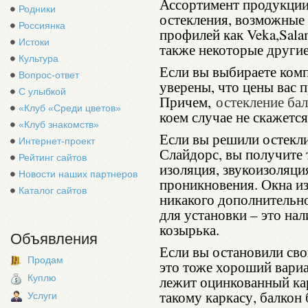
Ассортимент продукции 
Родники
остекления, возможные
Россиянка
профилей как Veka,Salam
Истоки
также некоторые другие
Культура
Если вы выбираете ком
Вопрос-ответ
уверены, что цены вас 
С улыбкой
Причем,
остекление ба
«Клуб «Среди цветов»
коем случае не скажется 
«Клуб знакомств»
Если вы решили остекл
Интернет-проект
Слайдорс, вы получите 
Рейтинг сайтов
изоляция, звукоизоляция
Новости наших партнеров
проникновения. Окна из
Каталог сайтов
никакого дополнительно
для установки – это нал
козырька.
Объявления
Если вы остановили сво
Продам
это тоже хороший вариа
Куплю
лежит оцинкованный ка
такому каркасу, балкон 
Услуги