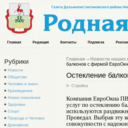
Газета Дальнеконстантиновского района Ниж
Главная
Редакция
Контакты
Подписка
Реклам
Главная
Новости наших 
Рубрики
балконов с фирмой ЕвроОк
Новости
Остекление балко
Общество
Человек и закон
Стройка
Краеведение
Компания ЕвроОкна ПВ
Новое поколение
услуг по остеклению ба
Здоровье
используются раздвиж
Спорт
Проведал. Выбрав эту к
Природа и Человек
совокупности с надежн
Домовёнок