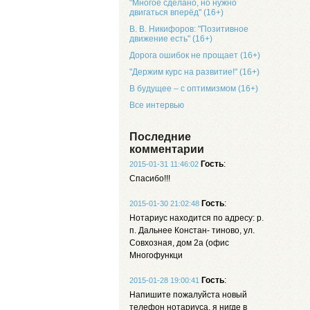
"Многое сделано, но нужно
двигаться вперёд" (16+)
В. В. Никифоров: "Позитивное
движение есть" (16+)
Дорога ошибок не прощает (16+)
"Держим курс на развитие!" (16+)
В будущее – с оптимизмом (16+)
Все интервью
Последние
комментарии
Гость
:
2015-01-31 11:46:02
Спасибо!!!
Гость
:
2015-01-30 21:02:48
Нотариус находится по адресу: р.
п. Дальнее Констан- тиново, ул.
Совхозная, дом 2а (офис
Многофункци
Гость
:
2015-01-28 19:00:41
Напишите пожалуйста новый
телефон нотариуса, я нигде в