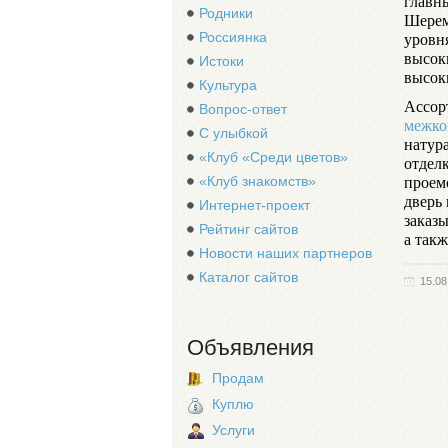
главн
Родники
Шерем
уровн
Россиянка
высок
Истоки
высок
Культура
Ассор
Вопрос-ответ
межко
С улыбкой
натур
«Клуб «Среди цветов»
отдел
проемо
«Клуб знакомств»
дверь
Интернет-проект
заказ
Рейтинг сайтов
а так
Новости наших партнеров
Каталог сайтов
15.08
Объявления
Продам
Куплю
Услуги