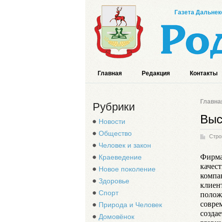
Газета Дальнек
Главная
Редакция
Контакты
Главна
Рубрики
Выс
Новости
Общество
Стро
Человек и закон
Фирма 
Краеведение
качес
Новое поколение
компа
Здоровье
клиен
Спорт
полож
совре
Природа и Человек
создае
Домовёнок