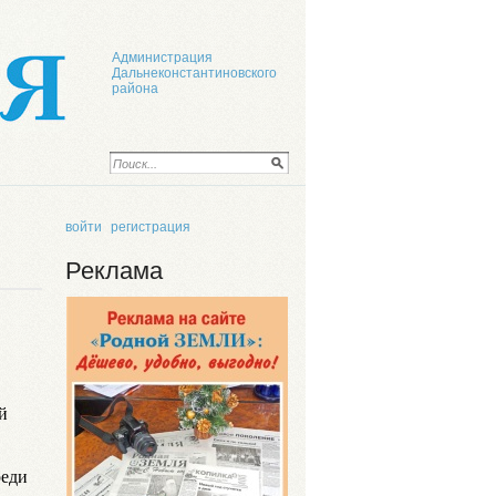
Администрация
Дальнеконстантиновского
района
войти
регистрация
Реклама
й
реди