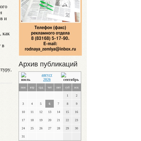
ого
н
в и
, как
 в
в
Архив публикаций
туру,
август
2026
пон
втр
срд
чет
пят
суб
вск
1
2
3
4
5
6
7
8
9
10
11
12
13
14
15
16
17
18
19
20
21
22
23
24
25
26
27
28
29
30
31