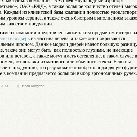
ых заказчиков компании – ЗАО «Международный аэропорт
етьево», ОАО «РЖД», а также большое количество отелей высок
я. Каждый из клиентской базы компании полностью удовлетворе
им уровнем сервиса, а также очень быстрым выполнением заказо
им качеством продукции.
тимент компании представлен также таким предметом интерьера
мнатная дверь
из массива дерева, а также они покрываются
альным шпоном. Данные модели дверей имеют большую разницу
ке, также они могут быть, как полностью глухими, не имеющие
в или вставок, а также могут иметь остекление, в таком случае 
 помещают вставки из матового или обычного стекла. Если вы
ываете продукцию, то сразу можете подобрать подходящую фурни
же в компании предлагается большой выбор эргономичных ручек.
.2013
Иван Хомутов