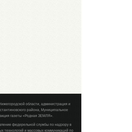
Нижегородской области, администрация и
стантиновского района, Муниципальное
акция газеты «Родная ЗЕМЛЯ».
вление федерельной службы по надзору в
х технологий и массовых коммуникаций по