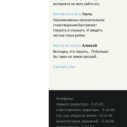
интернете не могу найти его
Гость
:
2014-08-13 21:49:51
Проникновенно-пронзительное
стихотворение!Заставляет
слушать и слышать. И увидеть
чистые глаза ребен
Алексей
:
2013-11-24 12:23:51
Молодец, что сказать... Побольше
бы таких на земле русской...
Смотреть все
Телефоны:
главного редактора – 5-15-05,
ответственного секретаря – 5-14-46,
отд. соц.-обществ. жизни – 5-14-46,
сельхозотдела, приемной – 5-18-46,