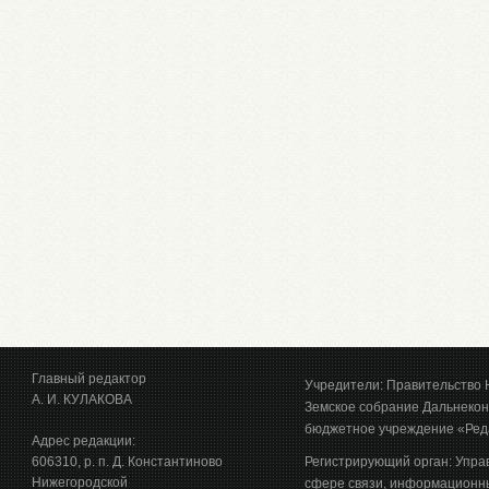
Главный редактор
Учредители: Правительство 
А. И. КУЛАКОВА
Земское собрание Дальнекон
бюджетное учреждение «Ред
Адрес редакции:
606310, р. п. Д. Константиново
Регистрирующий орган: Упра
Нижегородской
сфере связи, информационны