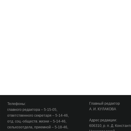
Главный редактор
Телефоны:
А. И. КУЛАКОВА
главного редактора – 5-15-05,
ответственного секретаря – 5-14-46,
Адрес редакции:
отд. соц.-обществ. жизни – 5-14-46,
606310, р. п. Д. Констан
сельхозотдела, приемной – 5-18-46,