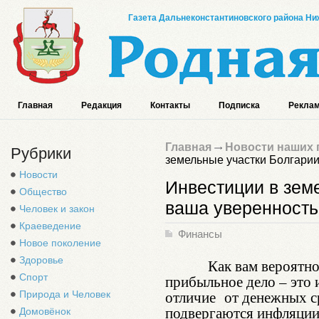
Газета Дальнеконстантиновского района Ниж
Главная
Редакция
Контакты
Подписка
Реклам
Главная
Новости наших 
Рубрики
земельные участки Болгарии
Новости
Инвестиции в зем
Общество
ваша уверенность
Человек и закон
Краеведение
Финансы
Новое поколение
Здоровье
Как вам вероятно, у
Спорт
прибыльное дело – это 
отличие от денежных ср
Природа и Человек
подвергаются инфляции,
Домовёнок