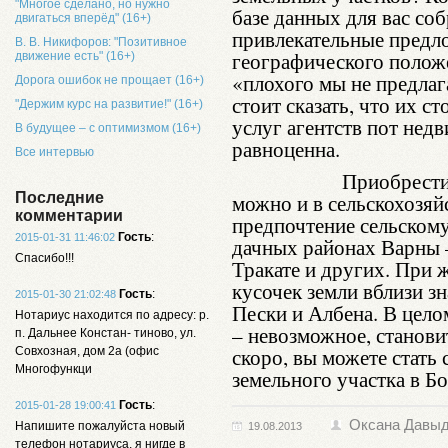
"Многое сделано, но нужно
базе данных для вас со
двигаться вперёд" (16+)
привлекательные предло
В. В. Никифоров: "Позитивное
географического положе
движение есть" (16+)
«плохого мы не предлаг
Дорога ошибок не прощает (16+)
стоит сказать, что их с
"Держим курс на развитие!" (16+)
услуг агентств пот нед
В будущее – с оптимизмом (16+)
равноценна.
Все интервью
Приобрести земел
Последние
можно и в сельскохозяй
комментарии
предпочтение сельскому
Гость
:
2015-01-31 11:46:02
дачных районах Варны –
Спасибо!!!
Тракате и других. При 
кусочек земли вблизи з
Гость
:
2015-01-30 21:02:48
Пески и Албена. В це
Нотариус находится по адресу: р.
– невозможное, станови
п. Дальнее Констан- тиново, ул.
скоро, вы можете стать
Совхозная, дом 2а (офис
Многофункци
земельного участка в Б
Гость
:
2015-01-28 19:00:41
Оксана Давы
Напишите пожалуйста новый
19.08.2013
телефон нотариуса, я нигде в