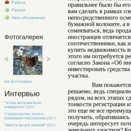
Работа
правильнее было бы его
вам сделать в рамках о
Разное
непосредственного осмо
Авто-объявления
бумажной волоките, а в 
сомневаться, ведь прод
иностранцев отличаетс
Фотогалерея
соотечественники, как 
купить недвижимость вм
этого им потребуется ре
согласно Закона «Об и
инвестировать средства
участка.
все фотографии
Вам покажется это 
решаемо, ведь специали
Интервью
рядом, на всех этапах сд
тонкости регистрации ю
"Чтобы жителям было
комфортно!" (16+)
это еще не все преимущ
Строительство: итоги и
получить, обратившись
ближайшие перспективы (16+)
очередь интересует по
"Вместе мы всё сможем!" (16+)
земельных участков? Кон