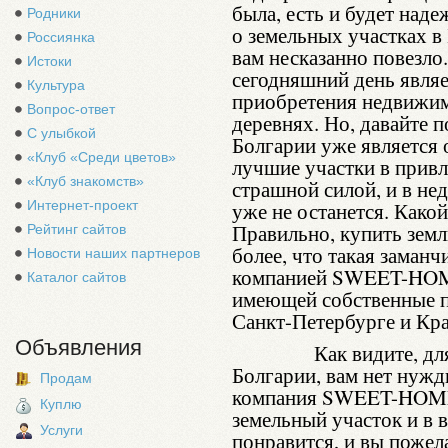
была, есть и будет наде
Родники
о земельных участках в 
Россиянка
вам несказанно повезло.
Истоки
сегодняшний день являе
Культура
приобретения недвижимо
Вопрос-ответ
деревнях. Но, давайте п
С улыбкой
Болгарии уже является
«Клуб «Среди цветов»
лучшие участки в привл
«Клуб знакомств»
страшной силой, и в не
Интернет-проект
уже не останется. Какой
Правильно, купить земл
Рейтинг сайтов
более, что такая заман
Новости наших партнеров
компанией SWEET-HOME
Каталог сайтов
имеющей собственные п
Санкт-Петербурге и Кра
Объявления
Как видите, для тог
Болгарии, вам нет нужд
Продам
компания SWEET-HOME 
Куплю
земельный участок и в 
Услуги
понравится, и вы пожел