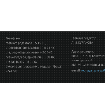
Главный редактор
Телефоны:
А. И. КУЛАКОВА
главного редактора – 5-15-05,
ответственного секретаря – 5-14-46,
Адрес редакции:
отд. соц.-обществ. жизни – 5-14-46,
606310, р. п. Д. Констан
сельхозотдела, приемной – 5-18-46,
Нижегородской
отдела писем – 5-12-57,
обл., ул. Советская, д. 80
бухгалтерии, рекламного отдела (т/факс)
е-mail:
rodnaya_zemlya@
– 5-17-90.