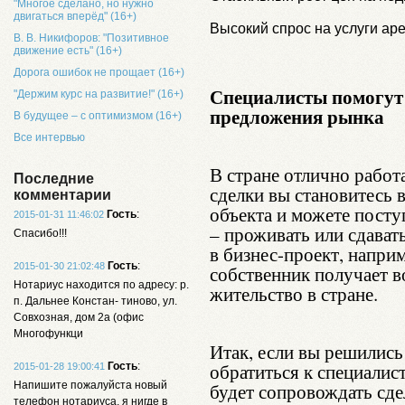
"Многое сделано, но нужно
двигаться вперёд" (16+)
Высокий спрос на услуги ар
В. В. Никифоров: "Позитивное
движение есть" (16+)
Дорога ошибок не прощает (16+)
Специалисты помогут
"Держим курс на развитие!" (16+)
предложения рынка
В будущее – с оптимизмом (16+)
Все интервью
В стране отлично работ
Последние
сделки вы становитесь 
комментарии
объекта и можете посту
Гость
:
2015-01-31 11:46:02
– проживать или сдавать
Спасибо!!!
в бизнес-проект, напри
Гость
:
2015-01-30 21:02:48
собственник получает 
Нотариус находится по адресу: р.
жительство в стране.
п. Дальнее Констан- тиново, ул.
Совхозная, дом 2а (офис
Многофункци
Итак, если вы решились
обратиться к специали
Гость
:
2015-01-28 19:00:41
Напишите пожалуйста новый
будет сопровождать сде
телефон нотариуса, я нигде в