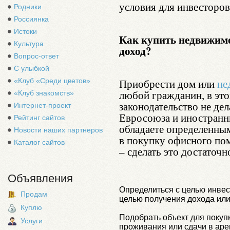
условия для инвесторов
Родники
Россиянка
Истоки
Как купить недвижимос
Культура
доход?
Вопрос-ответ
С улыбкой
«Клуб «Среди цветов»
Приобрести дом или
не
любой гражданин, в эт
«Клуб знакомств»
законодательство не де
Интернет-проект
Евросоюза и иностранн
Рейтинг сайтов
обладаете определенным
Новости наших партнеров
в покупку офисного пом
Каталог сайтов
– сделать это достаточ
Объявления
Определиться с целью инвес
Продам
целью получения дохода или
Куплю
Подобрать объект для покупк
Услуги
проживания или сдачи в аре