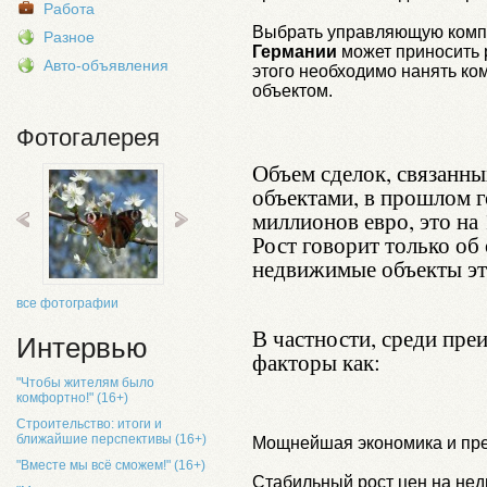
Работа
Выбрать управляющую ком
Разное
Германии
может приносить 
Авто-объявления
этого необходимо нанять ко
объектом.
Фотогалерея
Объем сделок, связанн
объектами, в прошлом г
миллионов евро, это на
Рост говорит только об
недвижимые объекты эт
все фотографии
В частности, среди пр
Интервью
факторы как:
"Чтобы жителям было
комфортно!" (16+)
Строительство: итоги и
ближайшие перспективы (16+)
Мощнейшая экономика и пре
"Вместе мы всё сможем!" (16+)
Стабильный рост цен на не