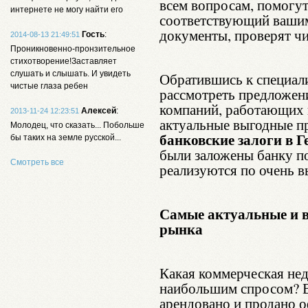
всем вопросам, помогут
интернете не могу найти его
соответствующий вашим
документы, проверят чи
Гость
:
2014-08-13 21:49:51
Проникновенно-пронзительное
стихотворение!Заставляет
слушать и слышать. И увидеть
Обратившись к специал
чистые глаза ребен
рассмотреть предложени
компаний, работающих 
Алексей
:
2013-11-24 12:23:51
актуальные выгодные пр
Молодец, что сказать... Побольше
банковские залоги в 
бы таких на земле русской...
были заложены банку п
Смотреть все
реализуются по очень 
Самые актуальные и 
рынка
Какая коммерческая не
наибольшим спросом? В
арендовано и продано 