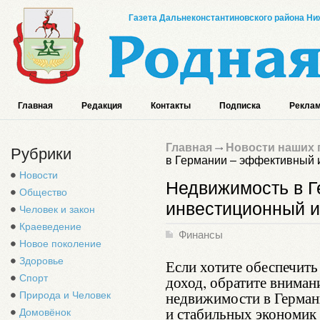
Газета Дальнеконстантиновского района Ниж
Главная
Редакция
Контакты
Подписка
Реклам
Главная
Новости наших 
Рубрики
в Германии – эффективный 
Новости
Недвижимость в 
Общество
инвестиционный и
Человек и закон
Краеведение
Финансы
Новое поколение
Здоровье
Если хотите обеспечить
Спорт
доход, обратите вниман
недвижимости в Герман
Природа и Человек
и стабильных экономик 
Домовёнок