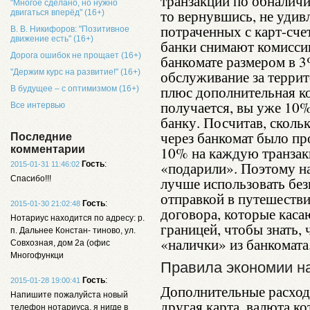
транзакции по обналичи
"Многое сделано, но нужно
то вернувшись, не уди
двигаться вперёд" (16+)
потраченных с карт-счет
В. В. Никифоров: "Позитивное
движение есть" (16+)
банки снимают комиссию
Дорога ошибок не прощает (16+)
банкомате размером в 3
"Держим курс на развитие!" (16+)
обслуживание за террит
плюс дополнительная к
В будущее – с оптимизмом (16+)
получается, вы уже 10%
Все интервью
банку. Посчитав, сколь
через банкомат было пр
Последние
комментарии
10% на каждую транзакц
«подарили». Поэтому на
Гость
:
2015-01-31 11:46:02
Спасибо!!!
лучше использовать без
отправкой в путешестви
Гость
:
2015-01-30 21:02:48
договора, которые каса
Нотариус находится по адресу: р.
границей, чтобы знать,
п. Дальнее Констан- тиново, ул.
«налички» из банкомата
Совхозная, дом 2а (офис
Многофункци
Правила экономии н
Гость
:
2015-01-28 19:00:41
Дополнительные расход
Напишите пожалуйста новый
другая карта, валюта ко
телефон нотариуса, я нигде в