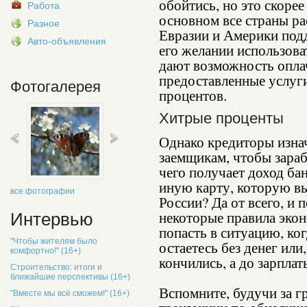
обойтись, но это скорее
Работа
основном все страны р
Разное
Евразии и Америки под
Авто-объявления
его желании использова
дают возможность опла
предоставленные услуги
Фотогалерея
процентов.
Хитрые проценты
Однако кредиторы изна
заемщикам, чтобы зараб
чего получает доход ба
иную карту, которую вы
все фотографии
России? Да от всего, и 
некоторые правила экон
Интервью
попасть в ситуацию, ког
"Чтобы жителям было
остаетесь без денег или
комфортно!" (16+)
кончились, а до зарплат
Строительство: итоги и
ближайшие перспективы (16+)
Вспомните, будучи за г
"Вместе мы всё сможем!" (16+)