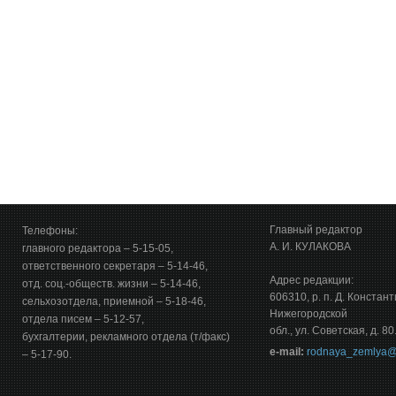
Главный редактор
Телефоны:
А. И. КУЛАКОВА
главного редактора – 5-15-05,
ответственного секретаря – 5-14-46,
Адрес редакции:
отд. соц.-обществ. жизни – 5-14-46,
606310, р. п. Д. Констан
сельхозотдела, приемной – 5-18-46,
Нижегородской
отдела писем – 5-12-57,
обл., ул. Советская, д. 80
бухгалтерии, рекламного отдела (т/факс)
е-mail:
rodnaya_zemlya@
– 5-17-90.