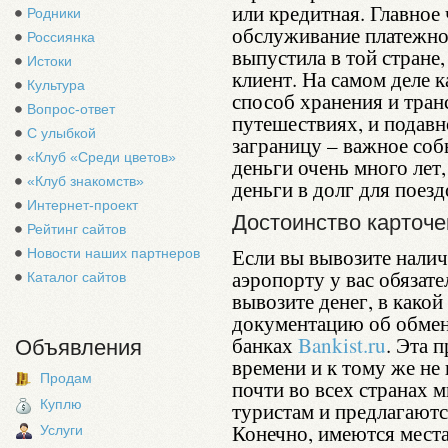
или кредитная. Главное
Родники
обслуживание платежной
Россиянка
выпустила в той стране,
Истоки
клиент. На самом деле 
Культура
способ хранения и тран
Вопрос-ответ
путешествиях, и подавн
С улыбкой
заграницу – важное соб
«Клуб «Среди цветов»
деньги очень много лет,
«Клуб знакомств»
деньги в долг для поезд
Интернет-проект
Достоинство карточе
Рейтинг сайтов
Если вы вывозите налич
Новости наших партнеров
аэропорту у вас обязате
Каталог сайтов
вывозите денег, в какой
документацию об обмен
банках
Bankist.ru
. Эта 
Объявления
времени и к тому же не
Продам
почти во всех странах 
Куплю
туристам и предлагаютс
Конечно, имеются места
Услуги