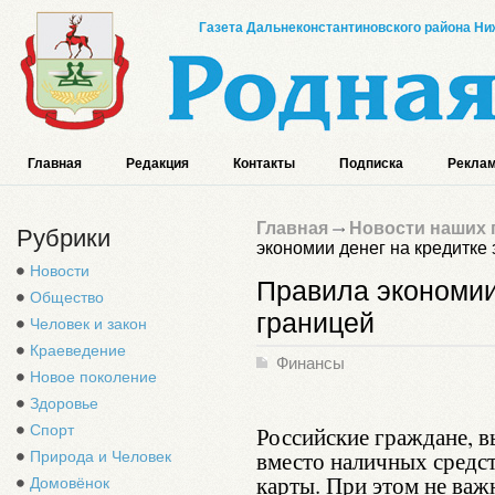
Газета Дальнеконстантиновского района Ниж
Главная
Редакция
Контакты
Подписка
Реклам
Главная
Новости наших 
Рубрики
экономии денег на кредитке 
Новости
Правила экономии 
Общество
границей
Человек и закон
Краеведение
Финансы
Новое поколение
Здоровье
Спорт
Российские граждане, в
вместо наличных средст
Природа и Человек
карты. При этом не важн
Домовёнок