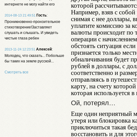
которой рассчитываютс
интернете не могу найти его
Например, взяв с собой
Гость
:
2014-08-13 21:49:51
снимая с нее доллары, в
Проникновенно-пронзительное
уплатите комиссию за 
стихотворение!Заставляет
валюты происходит по 
слушать и слышать. И увидеть
операции с начислением
чистые глаза ребен
обстоять ситуация если 
Алексей
:
2013-11-24 12:23:51
признается только местн
Молодец, что сказать... Побольше
обналичивания будет пр
бы таких на земле русской...
рублей в доллары, с дол
соответственно и разме
Смотреть все
отправляясь в путешес
карту, на счету которой
которая используется в
Ой, потерял…
Еще один неприятный м
утеря или блокировка к
приключиться такая беда
восстановить и для этог