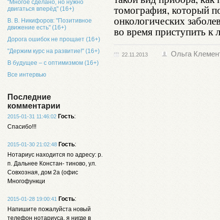
"Многое сделано, но нужно
томография, который по
двигаться вперёд" (16+)
онкологических заболев
В. В. Никифоров: "Позитивное
движение есть" (16+)
во время приступить к 
Дорога ошибок не прощает (16+)
"Держим курс на развитие!" (16+)
Ольга Клемен
22.11.2013
В будущее – с оптимизмом (16+)
Все интервью
Последние
комментарии
Гость
:
2015-01-31 11:46:02
Спасибо!!!
Гость
:
2015-01-30 21:02:48
Нотариус находится по адресу: р.
п. Дальнее Констан- тиново, ул.
Совхозная, дом 2а (офис
Многофункци
Гость
:
2015-01-28 19:00:41
Напишите пожалуйста новый
телефон нотариуса, я нигде в