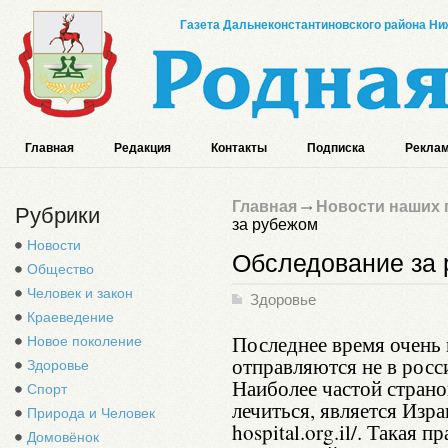
Газета Дальнеконстантиновского района Ниж
Главная
Редакция
Контакты
Подписка
Реклам
Главная
Новости наших 
Рубрики
за рубежом
Новости
Обследование за
Общество
Человек и закон
Здоровье
Краеведение
Последнее время очень 
Новое поколение
отправляются не в росси
Здоровье
Наиболее частой стран
Спорт
лечиться, является Изра
Природа и Человек
hospital.org.il/
. Такая п
Домовёнок