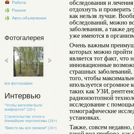
обследования и лечения
Работа
отдохнуть и проверить 
Разное
как нельзя лучше. Вооб
Авто-объявления
обследований, можно в
заболевания, а также де
уже имеются в организм
Фотогалерея
Очень важным преимуще
которых можно пройти 
является тот факт, что 
инновационные возможн
страшных заболеваний, 
того, чтобы максимальн
ипользуется огромное 
все фотографии
таких как УЗИ, рентген
Интервью
радиоизотопной технол
исследование с помощь
"Чтобы жителям было
томографические иссле
комфортно!" (16+)
установках.
Строительство: итоги и
ближайшие перспективы (16+)
Также, совсем недавно,
"Вместе мы всё сможем!" (16+)
такой вид прибора, как