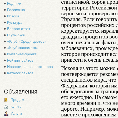
статистикой, сорок про
Родники
территории Российской
Россиянка
верными и опровергают
Истоки
Израиля. Если говорить 
Культура
процентов российских 
Вопрос-ответ
корректируются израиль
двадцать процентов воо
С улыбкой
очень печальные факты,
«Клуб «Среди цветов»
заболеваниях, промедле
«Клуб знакомств»
которое происходит всл
Интернет-проект
привести к очень печал
Рейтинг сайтов
Исходя из этого можно с
Новости наших партнеров
подтверждается рекоме
Каталог сайтов
специалистов мира, чт
Федерации, который им
обследования за границ
Объявления
его ежегодно. На самом
Продам
много времени и, что не
Куплю
дорого. Например, можн
вместе с прохождением 
Услуги