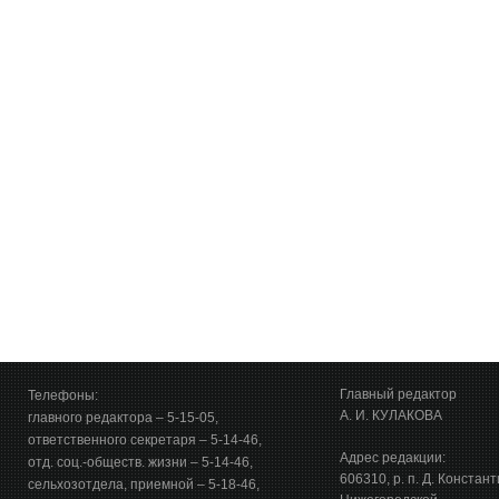
Главный редактор
Телефоны:
А. И. КУЛАКОВА
главного редактора – 5-15-05,
ответственного секретаря – 5-14-46,
Адрес редакции:
отд. соц.-обществ. жизни – 5-14-46,
606310, р. п. Д. Констан
сельхозотдела, приемной – 5-18-46,