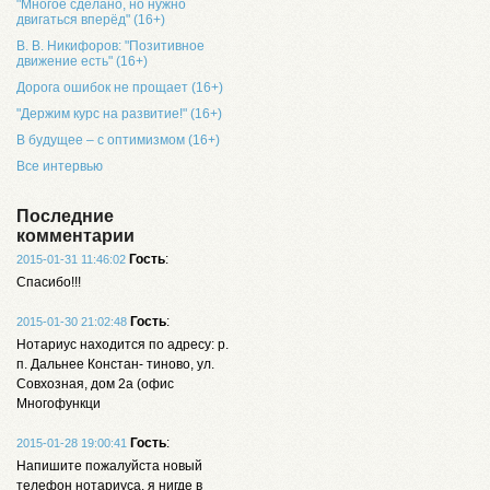
"Многое сделано, но нужно
двигаться вперёд" (16+)
В. В. Никифоров: "Позитивное
движение есть" (16+)
Дорога ошибок не прощает (16+)
"Держим курс на развитие!" (16+)
В будущее – с оптимизмом (16+)
Все интервью
Последние
комментарии
Гость
:
2015-01-31 11:46:02
Спасибо!!!
Гость
:
2015-01-30 21:02:48
Нотариус находится по адресу: р.
п. Дальнее Констан- тиново, ул.
Совхозная, дом 2а (офис
Многофункци
Гость
:
2015-01-28 19:00:41
Напишите пожалуйста новый
телефон нотариуса, я нигде в