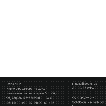
Главный редактор
Телефоны:
А. И. КУЛАКОВА
главного редактора – 5-15-05,
ответственного секретаря – 5-14-46,
Адрес редакции:
отд. соц.-обществ. жизни – 5-14-46,
606310, р. п. Д. Констан
сельхозотдела, приемной – 5-18-46,