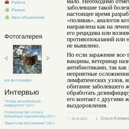
мало. Необходимо отмет
Работа
заболевшие такой боле
Разное
настоящее время разраб
Авто-объявления
«поливак», аналогов ко
направлена как на лечен
его рецидива или возни
Фотогалерея
противопоказаний или 
не выявлено.
Но если заражение все-
вакцины, ветеринар наз
антибиотиками, так как
неприятные осложнения
лимфатических узлов, 
все фотографии
обитание заболевшего 
Интервью
обработать дезинфици
его контакт с другими 
"Чтобы жителям было
выздоровления.
комфортно!" (16+)
Строительство: итоги и
ближайшие перспективы (16+)
Ольга Клемен
28.10.2013
"Вместе мы всё сможем!" (16+)