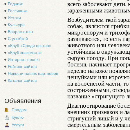
всего заболевают дети,
Родники
зараженными животным
Россиянка
Истоки
Возбудителем ткой зара
собак, являются грибки
Культура
микроспорум и трихофи
Вопрос-ответ
развиваются, то есть п
С улыбкой
животного или человека
«Клуб «Среди цветов»
устойчивы в окружающе
«Клуб знакомств»
сырую погоду. При поп
Интернет-проект
болезнь начинает прогр
Рейтинг сайтов
неделю на коже появля
Новости наших партнеров
чешуйками или корочкой
Каталог сайтов
на волосистой части, т
состриженными, отсюда 
название «стригущего 
Объявления
Диагностирование боле
Продам
внешних признаков и ла
стригущий лишай и у че
Куплю
смертельным заболевани
Услуги