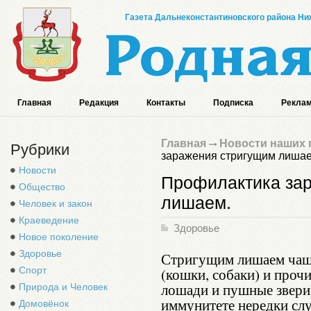
Газета Дальнеконстантиновского района Ниж
Главная
Редакция
Контакты
Подписка
Реклам
Главная
Новости наших 
Рубрики
заражения стригущим лишае
Новости
Профилактика за
Общество
лишаем.
Человек и закон
Краеведение
Здоровье
Новое поколение
Здоровье
Стригущим лишаем чащ
Спорт
(кошки, собаки) и про
лошади и пушные звери
Природа и Человек
иммунитете нередки слу
Домовёнок