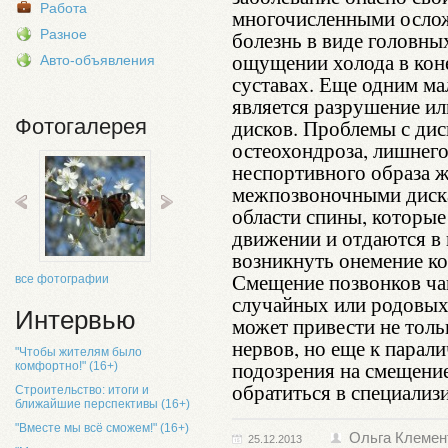
Работа
многочисленными ослож
Разное
болезнь в виде головны
ощущении холода в коне
Авто-объявления
суставах. Еще одним м
является разрушение и
Фотогалерея
дисков. Проблемы с дис
остеохондроза, лишнего
неспортивного образа 
межпозвоночными диска
области спины, которы
движении и отдаются в
возникнуть онемение ко
Смещение позвонков чащ
все фотографии
случайных или родовых
Интервью
может привести не тол
нервов, но еще к парал
"Чтобы жителям было
подозрения на смещени
комфортно!" (16+)
обратиться в специали
Строительство: итоги и
ближайшие перспективы (16+)
"Вместе мы всё сможем!" (16+)
Ольга Клемен
25.12.2013