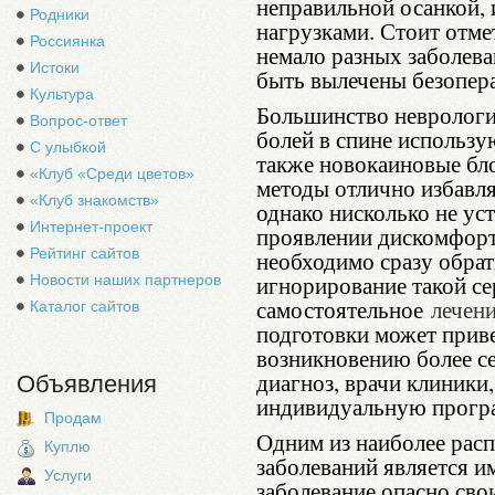
неправильной осанкой,
Родники
нагрузками. Стоит отме
Россиянка
немало разных заболева
Истоки
быть вылечены безопер
Культура
Большинство неврологи
Вопрос-ответ
болей в спине использу
С улыбкой
также новокаиновые бл
«Клуб «Среди цветов»
методы отлично избавл
«Клуб знакомств»
однако нисколько не у
Интернет-проект
проявлении дискомфорт
Рейтинг сайтов
необходимо сразу обрат
игнорирование такой се
Новости наших партнеров
самостоятельное
лечен
Каталог сайтов
подготовки может приве
возникновению более с
диагноз, врачи клиники,
Объявления
индивидуальную програ
Продам
Одним из наиболее рас
Куплю
заболеваний является и
Услуги
заболевание опасно св