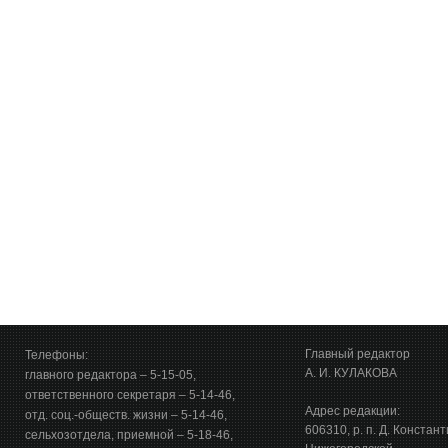
Главный редактор
Телефоны:
А. И. КУЛАКОВА
главного редактора – 5-15-05,
ответственного секретаря – 5-14-46,
Адрес редакции:
отд. соц.-обществ. жизни – 5-14-46,
606310, р. п. Д. Констан
сельхозотдела, приемной – 5-18-46,