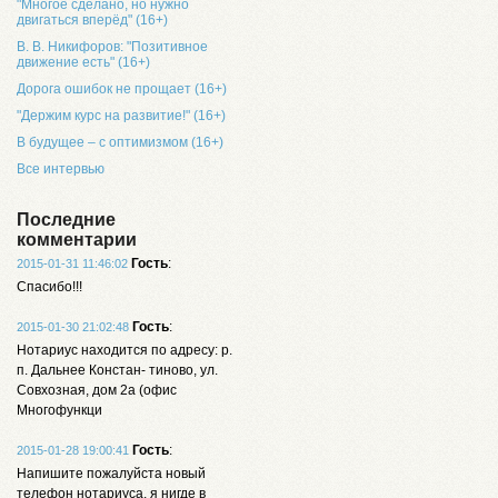
"Многое сделано, но нужно
двигаться вперёд" (16+)
В. В. Никифоров: "Позитивное
движение есть" (16+)
Дорога ошибок не прощает (16+)
"Держим курс на развитие!" (16+)
В будущее – с оптимизмом (16+)
Все интервью
Последние
комментарии
Гость
:
2015-01-31 11:46:02
Спасибо!!!
Гость
:
2015-01-30 21:02:48
Нотариус находится по адресу: р.
п. Дальнее Констан- тиново, ул.
Совхозная, дом 2а (офис
Многофункци
Гость
:
2015-01-28 19:00:41
Напишите пожалуйста новый
телефон нотариуса, я нигде в