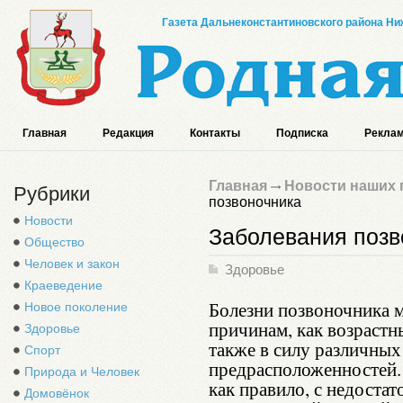
Газета Дальнеконстантиновского района Ниж
Главная
Редакция
Контакты
Подписка
Реклам
Главная
Новости наших 
Рубрики
позвоночника
Новости
Заболевания позв
Общество
Человек и закон
Здоровье
Краеведение
Болезни позвоночника м
Новое поколение
причинам, как возрастны
Здоровье
также в силу различных
Спорт
предрасположенностей.
Природа и Человек
как правило, с недоста
Домовёнок