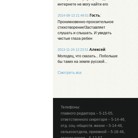
интернете не могу найти его
Гость
:
2014-08-13 21:49:51
Проникновенно-пронзительное
стихотворение!Заставляет
слушать и слышать. И увидеть
чистые глаза ребен
Алексей
:
2013-11-24 12:23:51
Молодец, что сказать... Побольше
бы таких на земле русской...
Смотреть все
Телефоны:
главного редактора – 5-15-05,
ответственного секретаря – 5-14-46,
отд. соц.-обществ. жизни – 5-14-46,
сельхозотдела, приемной – 5-18-46,