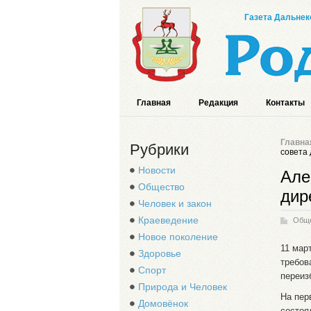
Газета Дальнек
Главная
Редакция
Контакты
Главна
Рубрики
совета 
Новости
Але
Общество
дир
Человек и закон
Краеведение
Общ
Новое поколение
11 мар
Здоровье
требов
Спорт
переиз
Природа и Человек
На пер
Домовёнок
состоя