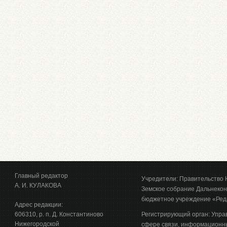
Главный редактор
Учредители: Правительство 
А. И. КУЛАКОВА
Земское собрание Дальнекон
бюджетное учреждение «Ред
Адрес редакции:
606310, р. п. Д. Константиново
Регистрирующий орган: Упра
Нижегородской
сфере связи, информационны