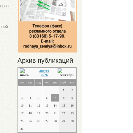
торов
нной
Архив публикаций
август
2026
пон
втр
срд
чет
пят
суб
вск
1
2
3
4
5
6
7
8
9
10
11
12
13
14
15
16
17
18
19
20
21
22
23
24
25
26
27
28
29
30
31