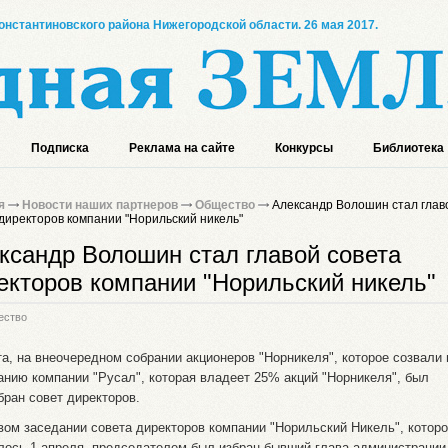
онстантиновского района Нижегородской области. 26 мая 2017.
Подписка
Реклама на сайте
Конкурсы
Библиотека
я
Новости наших партнеров
Общество
Александр Волошин стал глав
директоров компании "Норильский никель"
ксандр Волошин стал главой совета
екторов компании "Норильский никель"
ество
та, на внеочередном собрании акционеров "Норникеля", которое созвали 
анию компании "Русал", которая владеет 25% акций "Норникеля", был
бран совет директоров.
вом заседании совета директоров компании "Норильский Никель", котор
лось 1 апреля, председателем был избран бывший глава администрации