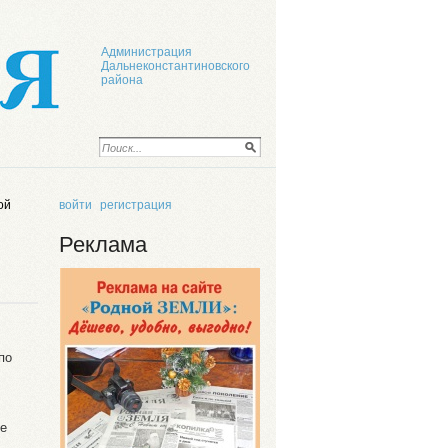
Администрация
Дальнеконстантиновского
района
ой
войти
регистрация
Реклама
по
ое