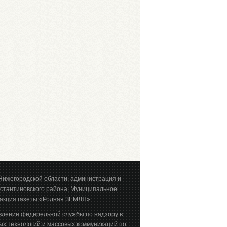
Нижегородской области, администрация и
стантиновского района, Муниципальное
акция газеты «Родная ЗЕМЛЯ».
вление федерельной службы по надзору в
х технологий и массовых коммуникаций по