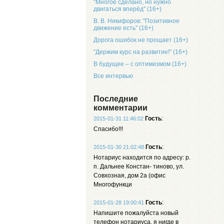
"Многое сделано, но нужно
двигаться вперёд" (16+)
В. В. Никифоров: "Позитивное
движение есть" (16+)
Дорога ошибок не прощает (16+)
"Держим курс на развитие!" (16+)
В будущее – с оптимизмом (16+)
Все интервью
Последние
комментарии
Гость
:
2015-01-31 11:46:02
Спасибо!!!
Гость
:
2015-01-30 21:02:48
Нотариус находится по адресу: р.
п. Дальнее Констан- тиново, ул.
Совхозная, дом 2а (офис
Многофункци
Гость
:
2015-01-28 19:00:41
Напишите пожалуйста новый
телефон нотариуса, я нигде в