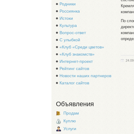
Родники
Кремля
Россиянка
компан
Истоки
По сло
Культура
директ
Вопрос-ответ
компан
опреде
С улыбкой
«Клуб «Среди цветов»
«Клуб знакомств»
24.09
Интернет-проект
Рейтинг сайтов
Новости наших партнеров
Каталог сайтов
Объявления
Продам
Куплю
Услуги