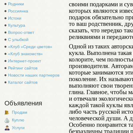
своими подарками и су
Родники
которых являются извес
Россиянка
подарок обязательно пр
Истоки
то ваш родственник, дру
Культура
сказать, что нередко т
Вопрос-ответ
реликвиями и передаютс
С улыбкой
Одной из таких авторск
«Клуб «Среди цветов»
кукла. Выполнена такая
«Клуб знакомств»
колорите, чем полность
Интернет-проект
производителя. Авторам
Рейтинг сайтов
которые занимаются эт
Новости наших партнеров
поколение. Их называю
Каталог сайтов
выполняют свои творени
глина. Главное, чтобы 
и отвечали экологичес
Объявления
каждой такой куклы явля
либо часть русской исто
Продам
человеческой души. А д
Куплю
Особенно понравится та
Услуги
безразличны традиции р