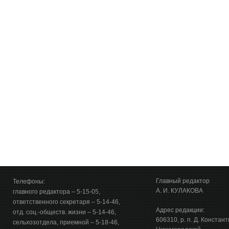
Главный редактор
Телефоны:
А. И. КУЛАКОВА
главного редактора – 5-15-05,
ответственного секретаря – 5-14-46,
Адрес редакции:
отд. соц.-обществ. жизни – 5-14-46,
606310, р. п. Д. Констан
сельхозотдела, приемной – 5-18-46,