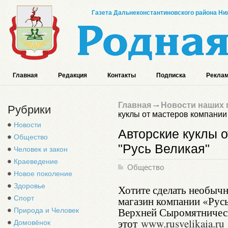
Газета Дальнеконстантиновского района Ниж
Главная
Редакция
Контакты
Подписка
Реклам
Главная
Новости наших 
Рубрики
куклы от мастеров компании
Новости
Авторские куклы 
Общество
"Русь Великая"
Человек и закон
Краеведение
Общество
Новое поколение
Здоровье
Хотите сделать необычн
Спорт
магазин компании «Русь
Верхней Сыромятническ
Природа и Человек
этот
www.rusvelikaia.ru
Домовёнок