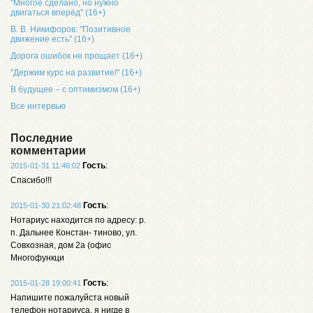
"Многое сделано, но нужно
двигаться вперёд" (16+)
В. В. Никифоров: "Позитивное
движение есть" (16+)
Дорога ошибок не прощает (16+)
"Держим курс на развитие!" (16+)
В будущее – с оптимизмом (16+)
Все интервью
Последние
комментарии
Гость
:
2015-01-31 11:46:02
Спасибо!!!
Гость
:
2015-01-30 21:02:48
Нотариус находится по адресу: р.
п. Дальнее Констан- тиново, ул.
Совхозная, дом 2а (офис
Многофункци
Гость
:
2015-01-28 19:00:41
Напишите пожалуйста новый
телефон нотариуса, я нигде в