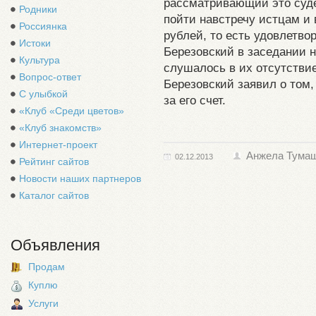
рассматривающий это суде
Родники
пойти навстречу истцам и
Россиянка
рублей, то есть удовлетво
Истоки
Березовский в заседании н
Культура
слушалось в их отсутстви
Вопрос-ответ
Березовский заявил о том,
С улыбкой
за его счет.
«Клуб «Среди цветов»
«Клуб знакомств»
Интернет-проект
Анжела Тума
02.12.2013
Рейтинг сайтов
Новости наших партнеров
Каталог сайтов
Объявления
Продам
Куплю
Услуги