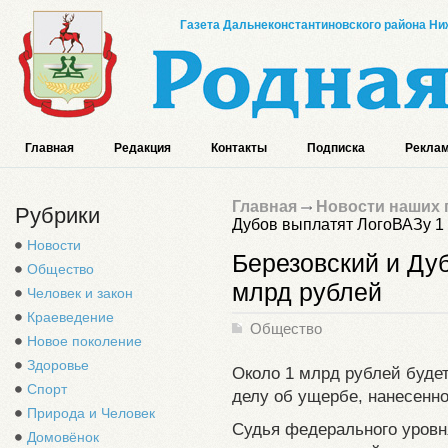
Газета Дальнеконстантиновского района Ниж
Главная
Редакция
Контакты
Подписка
Реклам
Главная
Новости наших 
Рубрики
Дубов выплатят ЛогоВАЗу 1
Новости
Березовский и Ду
Общество
млрд рублей
Человек и закон
Краеведение
Общество
Новое поколение
Здоровье
Около 1 млрд рублей будет
Спорт
делу об ущербе, нанесенн
Природа и Человек
Судья федерального уровн
Домовёнок