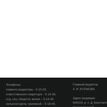
Главный редактор
Телефоны:
А. И. КУЛАКОВА
главного редактора – 5-15-05,
ответственного секретаря – 5-14-46,
Адрес редакции:
отд. соц.-обществ. жизни – 5-14-46,
606310, р. п. Д. Констан
сельхозотдела, приемной – 5-18-46,