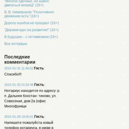
"Многое сделано, но нужно
двигаться вперёд" (16+)
В. В. Никифоров: "Позитивное
движение есть" (16+)
Дорога ошибок не прощает (16+)
"Держим курс на развитие!" (16+)
В будущее – с оптимизмом (16+)
Все интервью
Последние
комментарии
Гость
:
2015-01-31 11:46:02
Спасибо!!!
Гость
:
2015-01-30 21:02:48
Нотариус находится по адресу: р.
п. Дальнее Констан- тиново, ул.
Совхозная, дом 2а (офис
Многофункци
Гость
:
2015-01-28 19:00:41
Напишите пожалуйста новый
телефон нотариуса, я нигде в