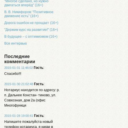
"Многое сделано, но нужно
двигаться вперёд" (16+)
В. В. Никифоров: "Позитивное
движение есть" (16+)
Дорога ошибок не прощает (16+)
"Держим курс на развитие!" (16+)
В будущее – с оптимизмом (16+)
Все интервью
Последние
комментарии
Гость
:
2015-01-31 11:46:02
Спасибо!!!
Гость
:
2015-01-30 21:02:48
Нотариус находится по адресу: р.
п. Дальнее Констан- тиново, ул.
Совхозная, дом 2а (офис
Многофункци
Гость
:
2015-01-28 19:00:41
Напишите пожалуйста новый
телефон нотариуса, я нигде в