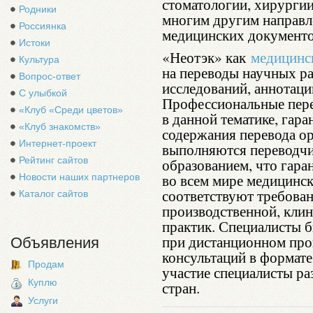
стоматологии, хирургии
Родники
многим другим направл
Россиянка
медицинских документо
Истоки
«Неотэк» как
медицинс
Культура
на переводы научных ра
Вопрос-ответ
исследований, аннотаци
С улыбкой
Профессиональные пер
«Клуб «Среди цветов»
в данной тематике, гар
«Клуб знакомств»
содержания перевода о
Интернет-проект
выполняются переводч
Рейтинг сайтов
образованием, что гара
во всем мире медицинс
Новости наших партнеров
соответствуют требова
Каталог сайтов
производственной, кли
практик. Специалисты 
при дистанционном про
Объявления
консультаций в формате
Продам
участие специалисты ра
Куплю
стран.
Услуги