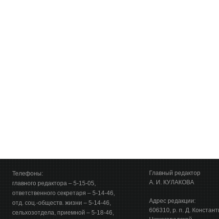
Главный редактор
Телефоны:
А. И. КУЛАКОВА
главного редактора – 5-15-05,
ответственного секретаря – 5-14-46,
Адрес редакции:
отд. соц.-обществ. жизни – 5-14-46,
606310, р. п. Д. Констан
сельхозотдела, приемной – 5-18-46,