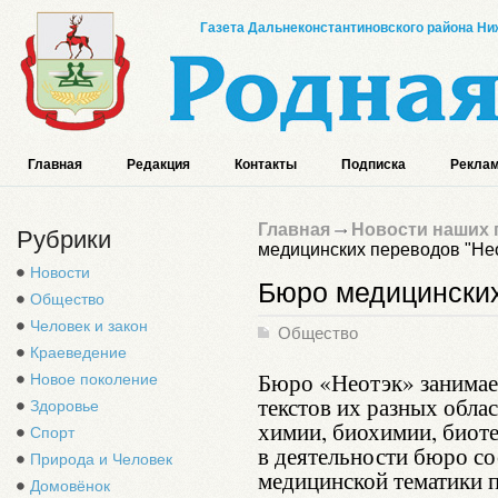
Газета Дальнеконстантиновского района Ниж
Главная
Редакция
Контакты
Подписка
Реклам
Главная
Новости наших 
Рубрики
медицинских переводов "Не
Новости
Бюро медицинских
Общество
Человек и закон
Общество
Краеведение
Бюро «Неотэк» занимае
Новое поколение
текстов их разных обла
Здоровье
химии, биохимии, биот
Спорт
в деятельности бюро со
Природа и Человек
медицинской тематики п
Домовёнок