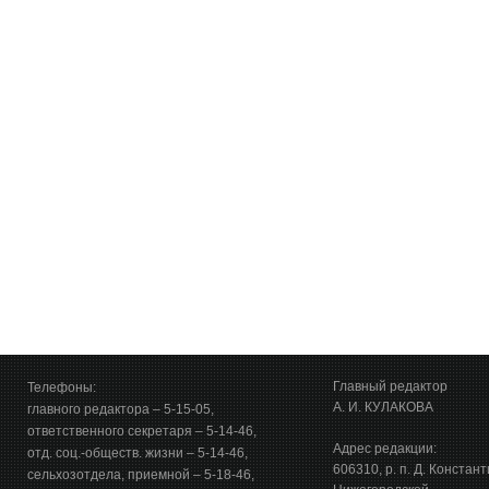
Главный редактор
Телефоны:
А. И. КУЛАКОВА
главного редактора – 5-15-05,
ответственного секретаря – 5-14-46,
Адрес редакции:
отд. соц.-обществ. жизни – 5-14-46,
606310, р. п. Д. Констан
сельхозотдела, приемной – 5-18-46,