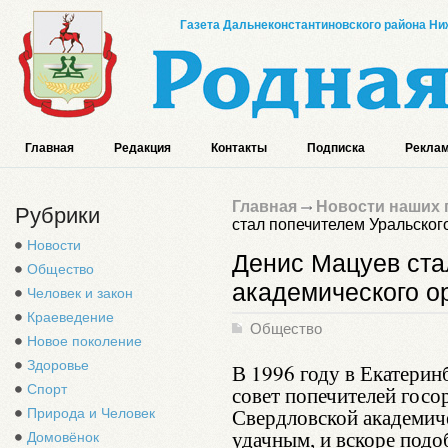
Газета Дальнеконстантиновского района Ниж
Главная
Редакция
Контакты
Подписка
Реклам
Главная
Новости наших 
Рубрики
стал попечителем Уральског
Новости
Денис Мацуев ста
Общество
академического о
Человек и закон
Краеведение
Общество
Новое поколение
Здоровье
В 1996 году в Екатери
Спорт
совет попечителей госор
Свердловской академич
Природа и Человек
удачным, и вскоре подо
Домовёнок