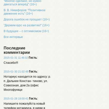
"Многое сделано, но нужно
двигаться вперёд" (16+)
В. В. Никифоров: "Позитивное
движение есть" (16+)
Дорога ошибок не прощает (16+)
"Держим курс на развитие!" (16+)
В будущее – с оптимизмом (16+)
Все интервью
Последние
комментарии
Гость
:
2015-01-31 11:46:02
Спасибо!!!
Гость
:
2015-01-30 21:02:48
Нотариус находится по адресу: р.
п. Дальнее Констан- тиново, ул.
Совхозная, дом 2а (офис
Многофункци
Гость
:
2015-01-28 19:00:41
Напишите пожалуйста новый
телефон нотариуса, я нигде в