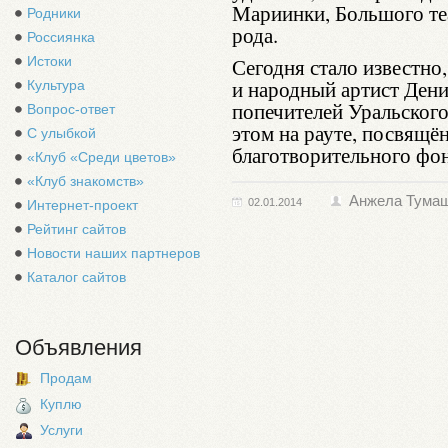
Мариинки, Большого теа
Родники
рода.
Россиянка
Истоки
Сегодня стало известно
и народный артист Дени
Культура
попечителей Уральског
Вопрос-ответ
этом на рауте, посвящ
С улыбкой
благотворительного фон
«Клуб «Среди цветов»
«Клуб знакомств»
Анжела Тума
02.01.2014
Интернет-проект
Рейтинг сайтов
Новости наших партнеров
Каталог сайтов
Объявления
Продам
Куплю
Услуги