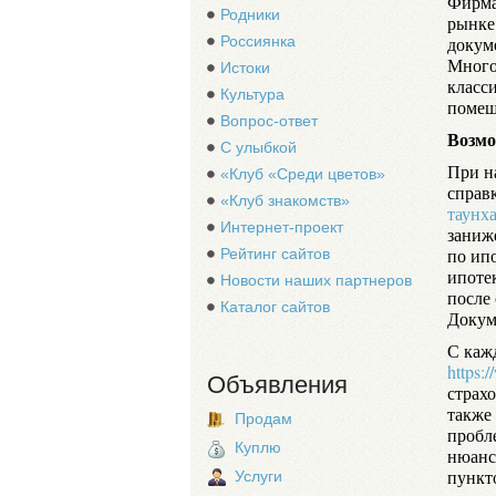
Фирма
Родники
рынке
Россиянка
докум
Много
Истоки
класс
Культура
помещ
Вопрос-ответ
Возмо
С улыбкой
При н
«Клуб «Среди цветов»
справ
«Клуб знакомств»
таунха
Интернет-проект
заниж
по ип
Рейтинг сайтов
ипоте
Новости наших партнеров
после
Каталог сайтов
Докум
С каж
https:
Объявления
страхо
также
Продам
пробл
Куплю
нюанс
пункт
Услуги