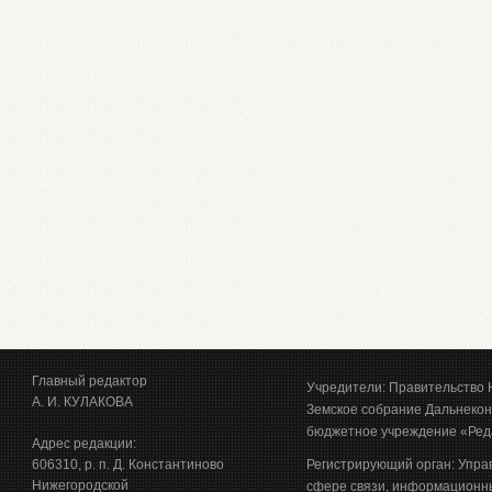
Главный редактор
Учредители: Правительство 
А. И. КУЛАКОВА
Земское собрание Дальнекон
бюджетное учреждение «Ред
Адрес редакции:
606310, р. п. Д. Константиново
Регистрирующий орган: Упра
Нижегородской
сфере связи, информационны