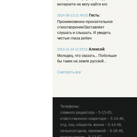
интернете не могу найти его
Гость
:
2014-08-13 21:49:51
Проникновенно-пронзительное
стихотворение!Заставляет
слушать и слышать. И увидеть
чистые глаза ребен
Алексей
:
2013-11-24 12:23:51
Молодец, что сказать... Побольше
бы таких на земле русской...
Смотреть все
Телефоны:
главного редактора – 5-15-05,
ответственного секретаря – 5-14-46,
отд. соц.-обществ. жизни – 5-14-46,
сельхозотдела, приемной – 5-18-46,