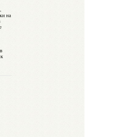
,
ки на
з
е
 в
ик