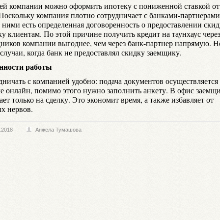
ей компании можно оформить ипотеку с пониженной ставкой от
 Поскольку компания плотно сотрудничает с банками-партнерами
 ними есть определенная договоренность о предоставлении скид
ку клиентам. По этой причине получить кредит на таунхаус чере
дников компании выгоднее, чем через банк-партнер напрямую. Н
случаи, когда банк не предоставлял скидку заемщику.
нности работы
дничать с компанией удобно: подача документов осуществляется
е онлайн, помимо этого нужно заполнить анкету. В офис заемщ
ет только на сделку. Это экономит время, а также избавляет от
х нервов.
.2018
Анжела Тумашова