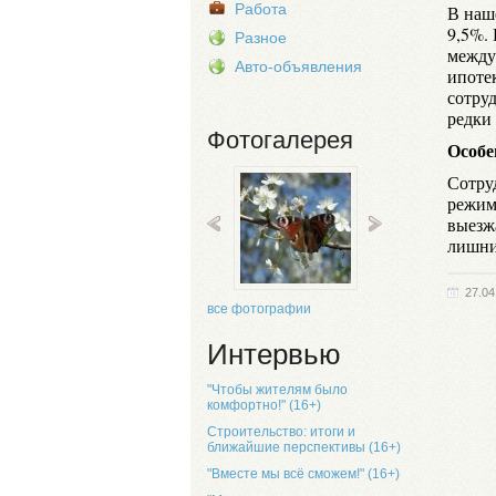
Работа
В наш
9,5%.
Разное
между
Авто-объявления
ипоте
сотру
редки 
Фотогалерея
Особе
Сотру
режим
выезжа
лишни
27.04
все фотографии
Интервью
"Чтобы жителям было
комфортно!" (16+)
Строительство: итоги и
ближайшие перспективы (16+)
"Вместе мы всё сможем!" (16+)