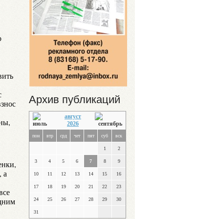
о
вить
с
Архив публикаций
взнос
август
ны,
2026
пон
втр
срд
чет
пят
суб
вск
1
2
3
4
5
6
7
8
9
енки,
 а
10
11
12
13
14
15
16
17
18
19
20
21
22
23
все
едним
24
25
26
27
28
29
30
31