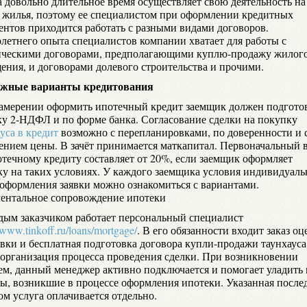
 довольно длительное время осуществляет свою деятельность на
 жилья, поэтому ее специалистом при оформлении кредитных
ентов приходится работать с разными видами договоров.
летнего опыта специалистов компании хватает для работы с
ическими договорами, предполагающими куплю-продажу жилог
ения, и договорами долевого строительства и прочими.
жные варианты кредитования
амерении оформить ипотечный кредит заемщик должен подгото
ку 2-НДФЛ и по форме банка. Согласование сделки на покупку
уса в кредит
возможно с перепланировками, по доверенности и 
ением цены. В зачёт принимается маткапитал. Первоначальный 
отечному кредиту составляет от 20%, если заемщик оформляет
ку на таких условиях. У каждого заемщика условия индивидуаль
 оформления заявки можно ознакомиться с вариантами.
ентальное сопровождение ипотеки
дым заказчиком работает персональный специалист
//www.tinkoff.ru/loans/mortgage/
. В его обязанности входит заказ оц
вки и бесплатная подготовка договора купли-продажи таунхауса,
 организация процесса проведения сделки. При возникновении
ем, данный менеджер активно подключается и помогает уладить 
ы, возникшие в процессе оформления ипотеки. Указанная посл
ом услуга оплачивается отдельно.