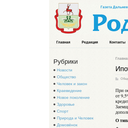
Газета Дальнек
Главная
Редакция
Контакты
Главна
Рубрики
Ипо
Новости
Общество
Общ
Человек и закон
При о
Краеведение
от 9,
Новое поколение
креди
Здоровье
Заемщ
Спорт
допол
Природа и Человек
О тип
Домовёнок