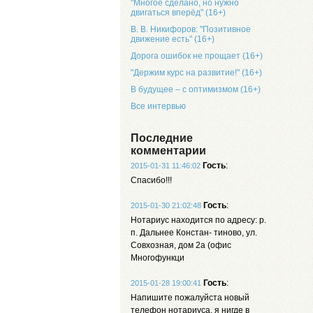
"Многое сделано, но нужно
двигаться вперёд" (16+)
В. В. Никифоров: "Позитивное
движение есть" (16+)
Дорога ошибок не прощает (16+)
"Держим курс на развитие!" (16+)
В будущее – с оптимизмом (16+)
Все интервью
Последние
комментарии
Гость
:
2015-01-31 11:46:02
Спасибо!!!
Гость
:
2015-01-30 21:02:48
Нотариус находится по адресу: р.
п. Дальнее Констан- тиново, ул.
Совхозная, дом 2а (офис
Многофункци
Гость
:
2015-01-28 19:00:41
Напишите пожалуйста новый
телефон нотариуса, я нигде в