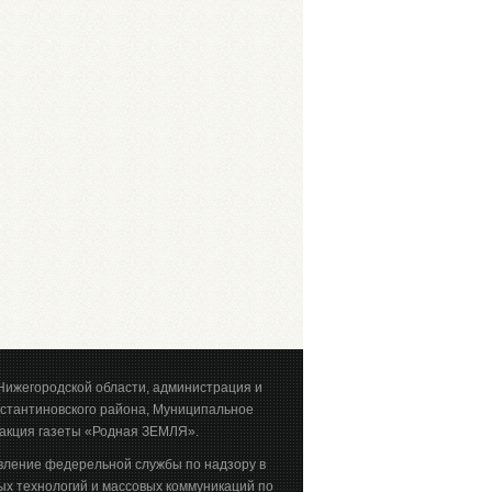
Нижегородской области, администрация и
стантиновского района, Муниципальное
акция газеты «Родная ЗЕМЛЯ».
вление федерельной службы по надзору в
х технологий и массовых коммуникаций по