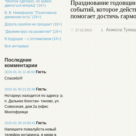
Празднование годовщин
"Многое сделано, но нужно
двигаться вперёд" (16+)
событий, которое дейст
В. В. Никифоров: "Позитивное
помогает достичь гармо
движение есть" (16+)
Дорога ошибок не прощает (16+)
Анжела Тума
17.12.2013
"Держим курс на развитие!" (16+)
В будущее – с оптимизмом (16+)
Все интервью
Последние
комментарии
Гость
:
2015-01-31 11:46:02
Спасибо!!!
Гость
:
2015-01-30 21:02:48
Нотариус находится по адресу: р.
п. Дальнее Констан- тиново, ул.
Совхозная, дом 2а (офис
Многофункци
Гость
:
2015-01-28 19:00:41
Напишите пожалуйста новый
телефон нотариуса, я нигде в