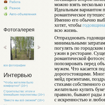
Работа
можно взять несколько 
Разное
Идеальным вариантом п
романтическое путешест
Авто-объявления
Именно его обычно выб
хотят, чтобы
годовщина
Фотогалерея
всю жизнь.
Отпраздновать годовщи
минимальными затратам
погулять по городским 
ужин в ресторане. Суще
романтической фотосес
попозировать перед об
все фотографии
мужем. Что касается по
дорогостоящими. Многи
Интервью
мейд презентами, позд
стихами собственного 
"Чтобы жителям было
комфортно!" (16+)
желательно купить бук
Строительство: итоги и
правило, бывают рады 
ближайшие перспективы (16+)
с искренностью и любо
"Вместе мы всё сможем!" (16+)