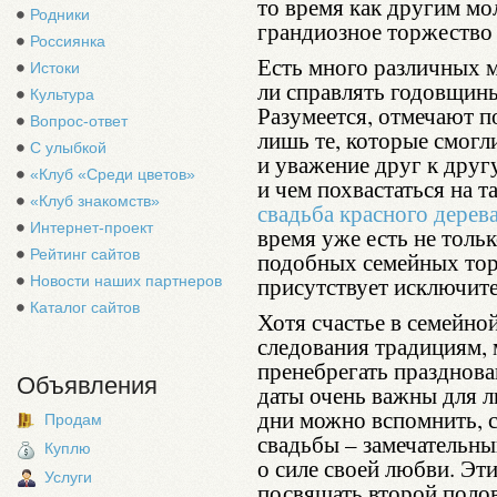
то время как другим мо
Родники
грандиозное торжество 
Россиянка
Есть много различных м
Истоки
ли справлять годовщины
Культура
Разумеется, отмечают п
Вопрос-ответ
лишь те, которые смогл
С улыбкой
и уважение друг к друг
«Клуб «Среди цветов»
и чем похвастаться на т
«Клуб знакомств»
свадьба красного дерев
Интернет-проект
время уже есть не тольк
Рейтинг сайтов
подобных семейных тор
присутствует исключите
Новости наших партнеров
Каталог сайтов
Хотя счастье в семейно
следования традициям, 
пренебрегать празднов
Объявления
даты очень важны для 
дни можно вспомнить, с
Продам
свадьбы – замечательн
Куплю
о силе своей любви. Эт
Услуги
посвящать второй полов