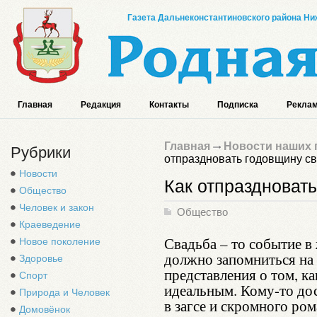
Газета Дальнеконстантиновского района Ниж
Главная
Редакция
Контакты
Подписка
Реклам
Главная
Новости наших 
Рубрики
отпраздновать годовщину с
Новости
Как отпраздноват
Общество
Человек и закон
Общество
Краеведение
Свадьба – то событие 
Новое поколение
должно запомниться на 
Здоровье
представления о том, к
Спорт
идеальным. Кому-то до
Природа и Человек
в загсе и скромного ром
Домовёнок