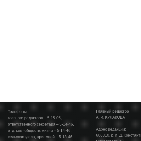
Главный редактор
Телефоны:
А. И. КУЛАКОВА
главного редактора – 5-15-05,
ответственного секретаря – 5-14-46,
Адрес редакции:
отд. соц.-обществ. жизни – 5-14-46,
606310, р. п. Д. Констан
сельхозотдела, приемной – 5-18-46,