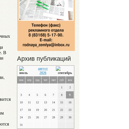
ичных
да
. В
ли
Архив публикаций
август
2026
и,
пон
втр
срд
чет
пят
суб
вск
1
2
3
4
5
6
7
8
9
вится
10
11
12
13
14
15
16
17
18
19
20
21
22
23
им
24
25
26
27
28
29
30
аются
31