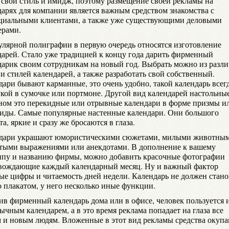
, свой стиль и имидж, поэтому размещение своей рекламы на
дарях для компании является важным средством знакомства с
циальными клиентами, а также уже существующими деловыми
ерами.
улярной полиграфии в первую очередь относятся изготовление
дарей. Стало уже традицией к концу года дарить фирменный
дарик своим сотрудникам на новый год. Выбрать можно из разл
и стилей календарей, а также разработать свой собственный.
дари бывают карманные, это очень удобно, такой календарь всег
укой в сумочке или портмоне. Другой вид календарей настольные
ном это перекидные или отрывные календари в форме призмы и
иды. Самые популярные настенные календари. Они большого
а, яркие и сразу же бросаются в глаза.
дари украшают юмористическими сюжетами, милыми животным
тыми выражениями или анекдотами. В дополнение к вашему
ипу и названию фирмы, можно добавить красочные фотографии
вождающие каждый календарный месяц. Ну и важный фактор
ые цифры и читаемость дней недели. Календарь не должен стано
о плакатом, у него несколько иные функции.
ив фирменный календарь дома или в офисе, человек пользуется 
ычным календарем, а в это время реклама попадает на глаза все
 и новым людям. Вложенные в этот вид рекламы средства окуп