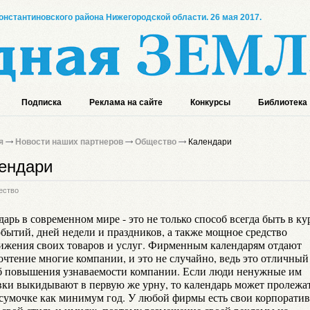
онстантиновского района Нижегородской области. 26 мая 2017.
Подписка
Реклама на сайте
Конкурсы
Библиотека
я
Новости наших партнеров
Общество
Календари
ендари
ество
арь в современном мире - это не только способ всегда быть в ку
обытий, дней недели и праздников, а также мощное средство
ижения своих товаров и услуг. Фирменным календарям отдают
очтение многие компании, и это не случайно, ведь это отличный
б повышения узнаваемости компании. Если люди ненужные им
вки выкидывают в первую же урну, то календарь может пролежат
 сумочке как минимум год. У любой фирмы есть свои корпорати