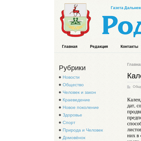
Газета Дальнек
Главная
Редакция
Контакты
Главна
Рубрики
Кал
Новости
Общество
Общ
Человек и закон
Календ
Краеведение
дат, с
Новое поколение
продв
Здоровье
предп
Спорт
спосо
листо
Природа и Человек
них в
Домовёнок