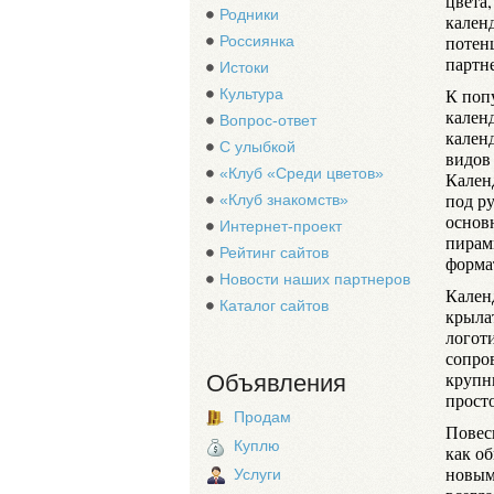
цвета
Родники
кален
потен
Россиянка
партн
Истоки
К поп
Культура
кален
Вопрос-ответ
кален
С улыбкой
видов 
«Клуб «Среди цветов»
Кален
под р
«Клуб знакомств»
основ
Интернет-проект
пирам
Рейтинг сайтов
формат
Новости наших партнеров
Кален
Каталог сайтов
крыла
логот
сопро
крупн
Объявления
прост
Продам
Повес
Куплю
как об
новым
Услуги