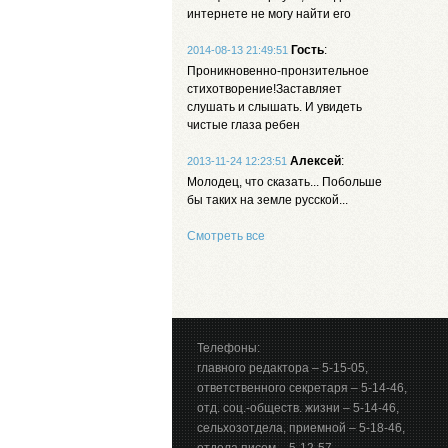
интернете не могу найти его
Гость
:
2014-08-13 21:49:51
Проникновенно-пронзительное
стихотворение!Заставляет
слушать и слышать. И увидеть
чистые глаза ребен
Алексей
:
2013-11-24 12:23:51
Молодец, что сказать... Побольше
бы таких на земле русской...
Смотреть все
Телефоны:
главного редактора – 5-15-05,
ответственного секретаря – 5-14-46,
отд. соц.-обществ. жизни – 5-14-46,
сельхозотдела, приемной – 5-18-46,