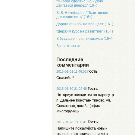
"Многое сделано, но нужно
двигаться вперёд" (16+)
В. В. Никифоров: "Позитивное
движение есть" (16+)
Дорога ошибок не прощает (16+)
"Держим курс на развитие!" (16+)
В будущее – с оптимизмом (16+)
Все интервью
Последние
комментарии
Гость
:
2015-01-31 11:46:02
Спасибо!!!
Гость
:
2015-01-30 21:02:48
Нотариус находится по адресу: р.
п. Дальнее Констан- тиново, ул.
Совхозная, дом 2а (офис
Многофункци
Гость
:
2015-01-28 19:00:41
Напишите пожалуйста новый
телефон нотариуса, я нигде в