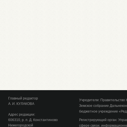
Главный редактор
Учредители: Правительство 
А. И. КУЛАКОВА
Земское собрание Дальнекон
бюджетное учреждение «Ред
Адрес редакции:
606310, р. п. Д. Константиново
Регистрирующий орган: Упра
Нижегородской
сфере связи, информационны