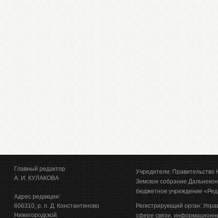
Главный редактор
Учредители: Правительство 
А. И. КУЛАКОВА
Земское собрание Дальнекон
бюджетное учреждение «Ред
Адрес редакции:
606310, р. п. Д. Константиново
Регистрирующий орган: Упра
Нижегородской
сфере связи, информационны