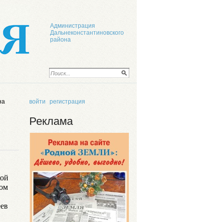
Администрация
Дальнеконстантиновского
района
на
войти
регистрация
Реклама
кой
ном
еев