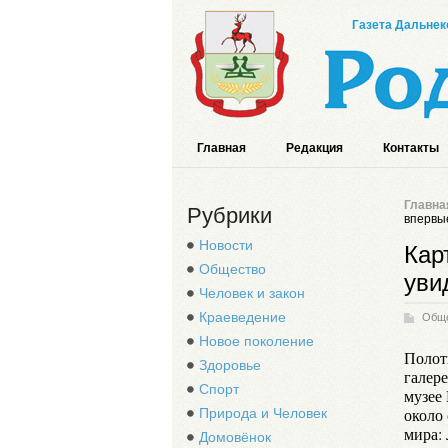
Газета Дальнек
Главная
Редакция
Контакты
Главна
Рубрики
впервые
Новости
Кар
Общество
уви
Человек и закон
Краеведение
Общ
Новое поколение
Полот
Здоровье
галере
Спорт
музее
около
Природа и Человек
мира: 
Домовёнок