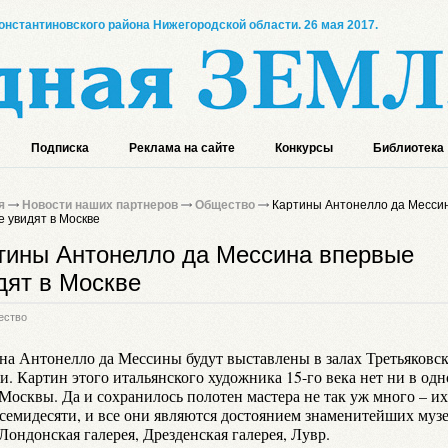
онстантиновского района Нижегородской области. 26 мая 2017.
Подписка
Реклама на сайте
Конкурсы
Библиотека
я
Новости наших партнеров
Общество
Картины Антонелло да Месси
 увидят в Москве
тины Антонелло да Мессина впервые
дят в Москве
ество
на Антонелло да Мессины будут выставлены в залах Третьяковс
и. Картин этого итальянского художника 15-го века нет ни в од
 Москвы. Да и сохранилось полотен мастера не так уж много – их
 семидесяти, и все они являются достоянием знаменитейших муз
Лондонская галерея, Дрезденская галерея, Лувр.