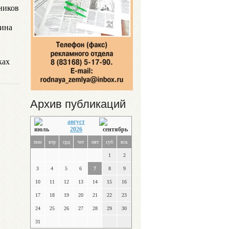
ников
сина
ках
Архив публикаций
август
2026
пон
втр
срд
чет
пят
суб
вск
1
2
3
4
5
6
7
8
9
10
11
12
13
14
15
16
17
18
19
20
21
22
23
24
25
26
27
28
29
30
31