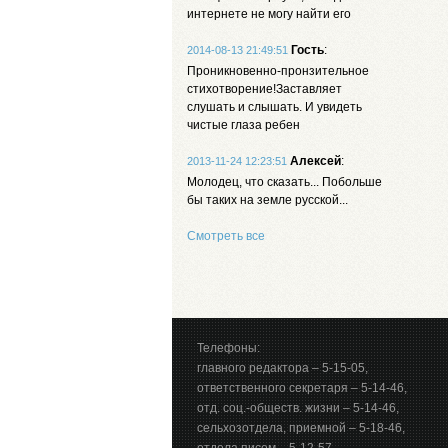
интернете не могу найти его
Гость
:
2014-08-13 21:49:51
Проникновенно-пронзительное
стихотворение!Заставляет
слушать и слышать. И увидеть
чистые глаза ребен
Алексей
:
2013-11-24 12:23:51
Молодец, что сказать... Побольше
бы таких на земле русской...
Смотреть все
Телефоны:
главного редактора – 5-15-05,
ответственного секретаря – 5-14-46,
отд. соц.-обществ. жизни – 5-14-46,
сельхозотдела, приемной – 5-18-46,