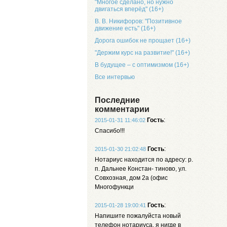
"Многое сделано, но нужно
двигаться вперёд" (16+)
В. В. Никифоров: "Позитивное
движение есть" (16+)
Дорога ошибок не прощает (16+)
"Держим курс на развитие!" (16+)
В будущее – с оптимизмом (16+)
Все интервью
Последние
комментарии
Гость
:
2015-01-31 11:46:02
Спасибо!!!
Гость
:
2015-01-30 21:02:48
Нотариус находится по адресу: р.
п. Дальнее Констан- тиново, ул.
Совхозная, дом 2а (офис
Многофункци
Гость
:
2015-01-28 19:00:41
Напишите пожалуйста новый
телефон нотариуса, я нигде в