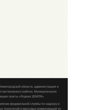
Нижегородской области, администрация и
стантиновского района, Муниципальное
акция газеты «Родная ЗЕМЛЯ».
вление федерельной службы по надзору в
х технологий и массовых коммуникаций по