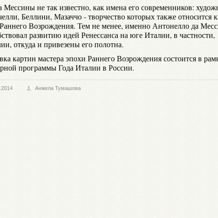
а Мессины не так известно, как имена его современников: худож
елли, Беллини, Мазаччо - творчество которых также относится к
 Раннего Возрождения. Тем не менее, именно Антонелло да Мес
бствовал развитию идей Ренессанса на юге Италии, в частности,
ии, откуда и привезены его полотна.
вка картин мастера эпохи Раннего Возрождения состоится в рам
урной программы Года Италии в России.
.2014
Анжела Тумашова