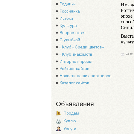
Имя д
Родники
Боттич
Россиянка
эпохе
Истоки
спосо
Культура
Сицил
Вопрос-ответ
Выста
С улыбкой
культ
«Клуб «Среди цветов»
«Клуб знакомств»
24.01
Интернет-проект
Рейтинг сайтов
Новости наших партнеров
Каталог сайтов
Объявления
Продам
Куплю
Услуги