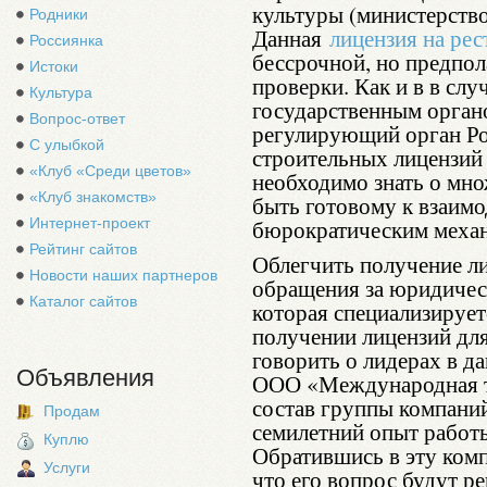
культуры (министерств
Родники
Данная
лицензия на ре
Россиянка
бессрочной, но предпол
Истоки
проверки. Как и в в сл
Культура
государственным орган
Вопрос-ответ
регулирующий орган Ро
С улыбкой
строительных лицензий 
«Клуб «Среди цветов»
необходимо знать о мно
«Клуб знакомств»
быть готовому к взаим
Интернет-проект
бюрократическим меха
Рейтинг сайтов
Облегчить получение л
Новости наших партнеров
обращения за юридичес
Каталог сайтов
которая специализирует
получении лицензий для
говорить о лидерах в д
Объявления
ООО «Международная тр
состав группы компани
Продам
семилетний опыт работы
Куплю
Обратившись в эту комп
Услуги
что его вопрос будут р