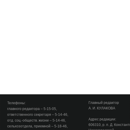
Главный редактор
Телефоны:
А. И. КУЛАКОВА
главного редактора – 5-15-05,
ответственного секретаря – 5-14-46,
Адрес редакции:
отд. соц.-обществ. жизни – 5-14-46,
606310, р. п. Д. Констан
сельхозотдела, приемной – 5-18-46,