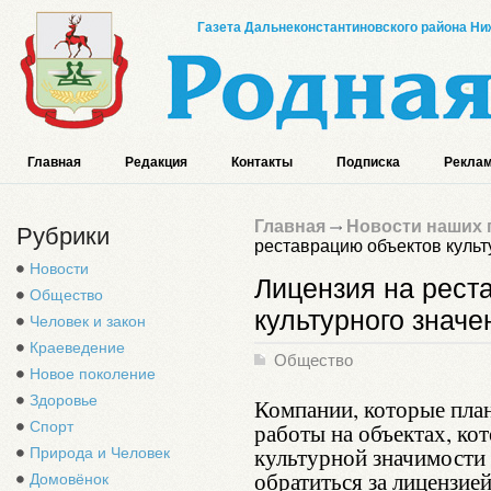
Газета Дальнеконстантиновского района Ниж
Главная
Редакция
Контакты
Подписка
Реклам
Главная
Новости наших 
Рубрики
реставрацию объектов культ
Новости
Лицензия на рест
Общество
культурного значе
Человек и закон
Краеведение
Общество
Новое поколение
Здоровье
Компании, которые пла
Спорт
работы на объектах, ко
культурной значимости
Природа и Человек
обратиться за лицензие
Домовёнок