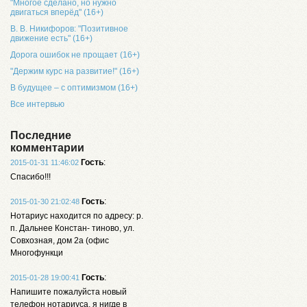
"Многое сделано, но нужно
двигаться вперёд" (16+)
В. В. Никифоров: "Позитивное
движение есть" (16+)
Дорога ошибок не прощает (16+)
"Держим курс на развитие!" (16+)
В будущее – с оптимизмом (16+)
Все интервью
Последние
комментарии
Гость
:
2015-01-31 11:46:02
Спасибо!!!
Гость
:
2015-01-30 21:02:48
Нотариус находится по адресу: р.
п. Дальнее Констан- тиново, ул.
Совхозная, дом 2а (офис
Многофункци
Гость
:
2015-01-28 19:00:41
Напишите пожалуйста новый
телефон нотариуса, я нигде в