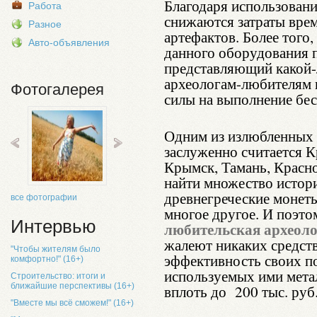
Благодаря использовани
Работа
снижаются затраты врем
Разное
артефактов. Более того
Авто-объявления
данного оборудования п
представляющий какой-л
археологам-любителям н
Фотогалерея
силы на выполнение бе
Одним из излюбленных 
заслуженно считается К
Крымск, Тамань, Красно
найти множество истор
древнегреческие монеты
все фотографии
многое другое. И поэто
Интервью
любительская археол
жалеют никаких средств
"Чтобы жителям было
эффективность своих по
комфортно!" (16+)
используемых ими метал
Строительство: итоги и
ближайшие перспективы (16+)
вплоть до 200 тыс. руб
"Вместе мы всё сможем!" (16+)