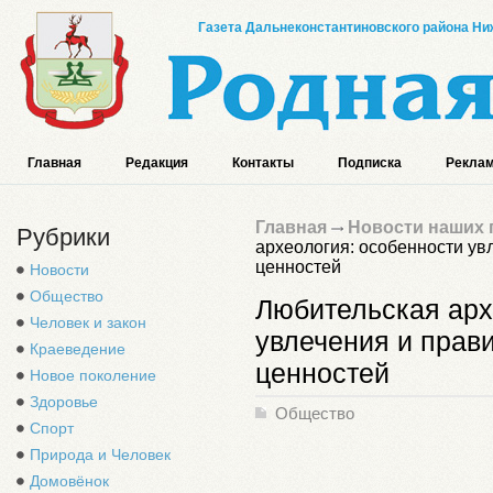
Газета Дальнеконстантиновского района Ниж
Главная
Редакция
Контакты
Подписка
Реклам
Главная
Новости наших 
Рубрики
археология: особенности ув
ценностей
Новости
Общество
Любительская арх
Человек и закон
увлечения и прави
Краеведение
ценностей
Новое поколение
Здоровье
Общество
Спорт
Природа и Человек
Домовёнок