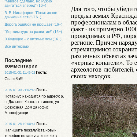
"Многое сделано, но нужно
двигаться вперёд" (16+)
Для того, чтобы убедит
В. В. Никифоров: "Позитивное
предлагаемых Краснода
движение есть" (16+)
профессионалам в облас
Дорога ошибок не прощает (16+)
факт - из примерно 100
"Держим курс на развитие!" (16+)
проводимых в РФ, поря
В будущее – с оптимизмом (16+)
регионе. Причем наряду
Все интервью
стремящимися сохранит
различных объектах зач
Последние
«черные копатели». То е
комментарии
археологов-любителей, 
Гость
:
2015-01-31 11:46:02
своих находок.
Спасибо!!!
Гость
:
2015-01-30 21:02:48
Нотариус находится по адресу: р.
п. Дальнее Констан- тиново, ул.
Совхозная, дом 2а (офис
Многофункци
Гость
:
2015-01-28 19:00:41
Напишите пожалуйста новый
телефон нотариуса, я нигде в