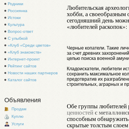
Родники
Любительская археологи
Россиянка
хобби, а своеобразным 
Истоки
сегодняшний день можн
Культура
«любителей раскопок»:
Вопрос-ответ
С улыбкой
«Клуб «Среди цветов»
Черные копатели. Такие лич
«Клуб знакомств»
за счет древних захоронений
целью поиска военной амуници
Интернет-проект
Рейтинг сайтов
Кладоискатели, любители ист
Новости наших партнеров
сохранить максимальное кол
предотвратив их разграблен
Каталог сайтов
строительных, аграрных и пр
Объявления
Обе группы любителей 
Продам
с металлоис
ценностей
Куплю
способным обнаружить 
скрытые толстым слоем 
Услуги