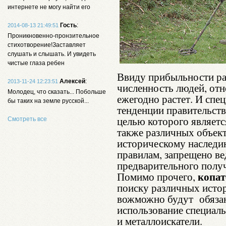
интернете не могу найти его
Гость
:
2014-08-13 21:49:51
Проникновенно-пронзительное
стихотворение!Заставляет
слушать и слышать. И увидеть
чистые глаза ребен
Ввиду прибыльности ра
Алексей
:
2013-11-24 12:23:51
численность людей, отн
Молодец, что сказать... Побольше
ежегодно растет. И спе
бы таких на земле русской...
тенденции правительств
целью которого являетс
Смотреть все
также различных объект
историческому наследи
правилам, запрещено ве
предварительного полу
копат
Помимо прочего,
поиску различных исто
вожможно будут обязан
использование специаль
и металлоискатели.