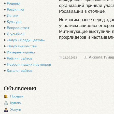
Родники
организаций приняли учас
Россиянка
Росавиации в столице.
Истоки
Немногим ранее перед зда
Культура
участием авиадиспетчеров
Вопрос-ответ
Митингующие выступили пр
С улыбкой
профлидеров и настаивали
«Клуб «Среди цветов»
«Клуб знакомств»
Интернет-проект
Анжела Тума
23.10.2013
Рейтинг сайтов
Новости наших партнеров
Каталог сайтов
Объявления
Продам
Куплю
Услуги