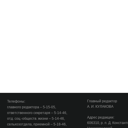
Главный редактор
Телефоны:
А. И. КУЛАКОВА
главного редактора – 5-15-05,
ответственного секретаря – 5-14-46,
Адрес редакции:
отд. соц.-обществ. жизни – 5-14-46,
606310, р. п. Д. Констан
сельхозотдела, приемной – 5-18-46,