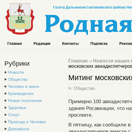
Газета Дальнеконстантиновского района Ниж
Главная
Редакция
Контакты
Подписка
Реклам
Главная
Новости наших 
Рубрики
московских авиадиспетчеро
Новости
Митинг московски
Общество
Человек и закон
Общество
Краеведение
Новое поколение
Примерно 100 авиадиспетч
Здоровье
здания Росавиации, что н
проспекте.
Спорт
Природа и Человек
В пятницу, как сообщили в
Домовёнок
авиадиспетчеров вместе с