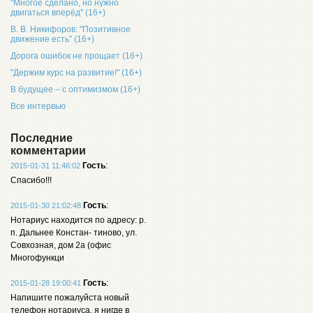
"Многое сделано, но нужно
двигаться вперёд" (16+)
В. В. Никифоров: "Позитивное
движение есть" (16+)
Дорога ошибок не прощает (16+)
"Держим курс на развитие!" (16+)
В будущее – с оптимизмом (16+)
Все интервью
Последние
комментарии
Гость
:
2015-01-31 11:46:02
Спасибо!!!
Гость
:
2015-01-30 21:02:48
Нотариус находится по адресу: р.
п. Дальнее Констан- тиново, ул.
Совхозная, дом 2а (офис
Многофункци
Гость
:
2015-01-28 19:00:41
Напишите пожалуйста новый
телефон нотариуса, я нигде в