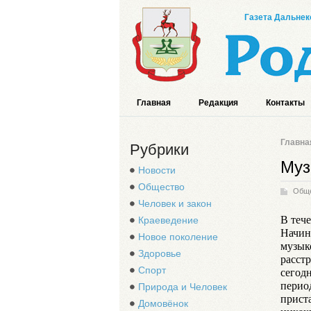
Газета Дальнек
Главная
Редакция
Контакты
Главна
Рубрики
Муз
Новости
Общество
Общ
Человек и закон
В теч
Краеведение
Начин
Новое поколение
музык
Здоровье
расстр
Спорт
сегод
перио
Природа и Человек
прист
Домовёнок