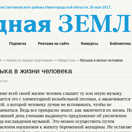
онстантиновского района Нижегородской области. 26 мая 2017.
Подписка
Реклама на сайте
Конкурсы
Библиотека
я
Новости наших партнеров
Общество
Музыка в жизни человека
ыка в жизни человека
ество
ение всей своей жизни человек слышит ту или иную музыку.
ается это с элементарной колыбельной песенки, а заканчивается 
ой, о которой человеку лучше не вспоминать, чтобы не
аиваться. Ведь все прекрасно знают, как закончится их жизнь. Н
няшний день учеными выдвинуто предложение об увеличении
да наслаждения музыкой. Это можно осуществить путем
авления наушников к животу беременной женщины. Не оставляе