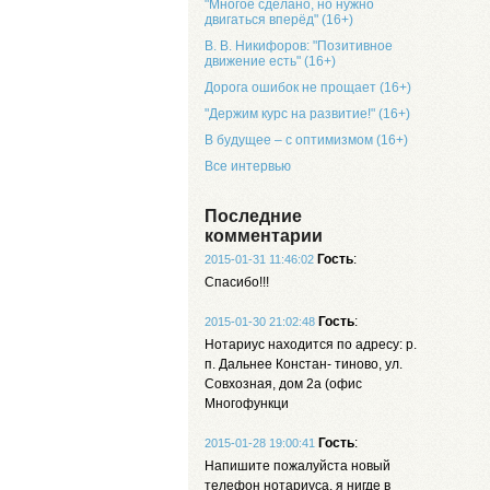
"Многое сделано, но нужно
двигаться вперёд" (16+)
В. В. Никифоров: "Позитивное
движение есть" (16+)
Дорога ошибок не прощает (16+)
"Держим курс на развитие!" (16+)
В будущее – с оптимизмом (16+)
Все интервью
Последние
комментарии
Гость
:
2015-01-31 11:46:02
Спасибо!!!
Гость
:
2015-01-30 21:02:48
Нотариус находится по адресу: р.
п. Дальнее Констан- тиново, ул.
Совхозная, дом 2а (офис
Многофункци
Гость
:
2015-01-28 19:00:41
Напишите пожалуйста новый
телефон нотариуса, я нигде в