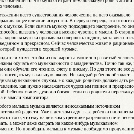
их сомнений то, что музыка играет немаловажную роль в жизни
о человека.
отяжении всего существования человечества на него оказывало
ораживающее влияние искусство. В первую очередь, это относит
о к музыке. Если скачать музыку подходящего настроение, то он
 способна вызвать у человека высокие чувства и мысли. В стари
на хорошая музыка призывала совершить подвиг, заставляла тоск
зведанном и прекрасном. Сейчас человечество живет в рационал
 который нуждается в хорошей музыке.
родители хотят, чтобы из их вырос гармонично развитый человек
лжны обучать его музыкальности с младенчества. Точно так же, 
ы они обучали его чтению, счету и письму. Но для этого не все 
ны посещать музыкальную школу. Не каждый ребенок обладает
дным музыкальным слухом. Но каждый родитель должен дать ре
тавление, как нужно наслаждаться чудесным пением и прекрасн
й. Ребенок станет духовно богаче, если его родители перескажу
ва и мысли композитора.
юбого малыша музыка является неиссякаемым источником
нительной радости. Уже в детском саду глаза ребенка наполнены
ем от того, что ему на детском утреннике разрешили спеть песен
вать, а может даже сыграть на каком-нибудь музыкальном
ументе. Но приобщать малыша к музыке необходимо продуманно