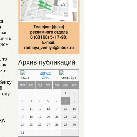
ся
а
нные
овать
ьном
, то
Архив публикаций
как
дети
август
2026
бенку
пон
втр
срд
чет
пят
суб
вск
ой
т ему
1
2
3
4
5
6
7
8
9
10
11
12
13
14
15
16
17
18
19
20
21
22
23
ку,
24
25
26
27
28
29
30
.
31