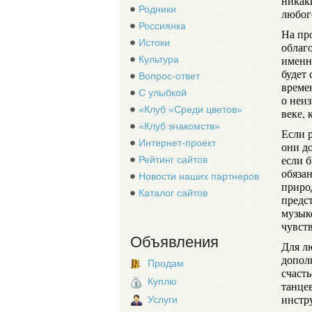
никак
Родники
любог
Россиянка
На пр
Истоки
облаг
именн
Культура
будет
Вопрос-ответ
време
С улыбкой
о неи
«Клуб «Среди цветов»
веке,
«Клуб знакомств»
Если 
Интернет-проект
они до
если б
Рейтинг сайтов
обяза
Новости наших партнеров
приро
Каталог сайтов
предс
музыко
чувст
Объявления
Для л
допол
Продам
счасть
Куплю
танце
инстр
Услуги