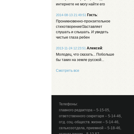
интернете не могу найти его
Гость
:
2014-08-13 21:49:51
Проникновенно-пронзительное
стихотворение!Заставляет
слушать и слышать. И увидеть
чистые глаза ребен
Алексей
:
2013-11-24 12:23:51
Молодец, что сказать... Побольше
бы таких на земле русской...
Смотреть все
Телефоны:
главного редактора – 5-15-05,
ответственного секретаря – 5-14-46,
отд. соц.-обществ. жизни – 5-14-46,
сельхозотдела, приемной – 5-18-46,