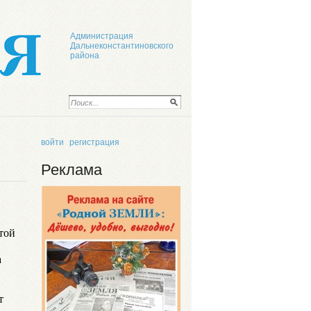
Администрация
Дальнеконстантиновского
района
войти
регистрация
Реклама
той
а
т