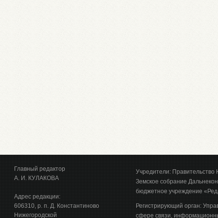
Главный редактор
Учредители: Правительство 
А. И. КУЛАКОВА
Земское собрание Дальнекон
бюджетное учреждение «Ред
Адрес редакции:
606310, р. п. Д. Константиново
Регистрирующий орган: Упра
Нижегородской
сфере связи, информационны