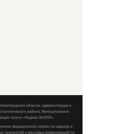
Нижегородской области, администрация и
стантиновского района, Муниципальное
акция газеты «Родная ЗЕМЛЯ».
вление федерельной службы по надзору в
х технологий и массовых коммуникаций по