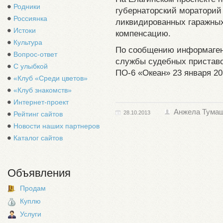
Родники
губернаторский мораторий
Россиянка
ликвидированных гаражных
Истоки
компенсацию.
Культура
По сообщению информаген
Вопрос-ответ
службы судебных приставо
С улыбкой
ПО-6 «Океан» 23 января 20
«Клуб «Среди цветов»
«Клуб знакомств»
Интернет-проект
Анжела Тума
28.10.2013
Рейтинг сайтов
Новости наших партнеров
Каталог сайтов
Объявления
Продам
Куплю
Услуги