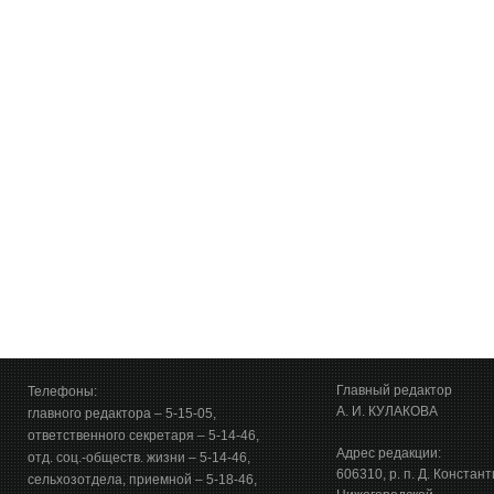
Главный редактор
Телефоны:
А. И. КУЛАКОВА
главного редактора – 5-15-05,
ответственного секретаря – 5-14-46,
Адрес редакции:
отд. соц.-обществ. жизни – 5-14-46,
606310, р. п. Д. Констан
сельхозотдела, приемной – 5-18-46,