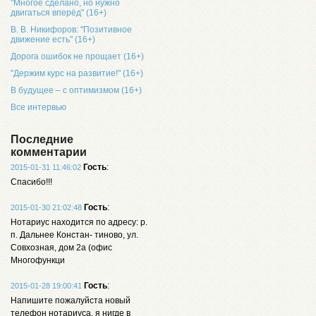
"Многое сделано, но нужно
двигаться вперёд" (16+)
В. В. Никифоров: "Позитивное
движение есть" (16+)
Дорога ошибок не прощает (16+)
"Держим курс на развитие!" (16+)
В будущее – с оптимизмом (16+)
Все интервью
Последние
комментарии
Гость
:
2015-01-31 11:46:02
Спасибо!!!
Гость
:
2015-01-30 21:02:48
Нотариус находится по адресу: р.
п. Дальнее Констан- тиново, ул.
Совхозная, дом 2а (офис
Многофункци
Гость
:
2015-01-28 19:00:41
Напишите пожалуйста новый
телефон нотариуса, я нигде в