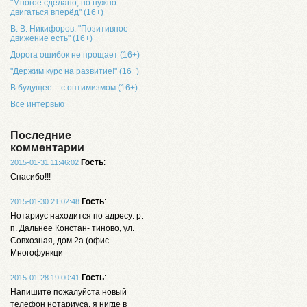
"Многое сделано, но нужно
двигаться вперёд" (16+)
В. В. Никифоров: "Позитивное
движение есть" (16+)
Дорога ошибок не прощает (16+)
"Держим курс на развитие!" (16+)
В будущее – с оптимизмом (16+)
Все интервью
Последние
комментарии
Гость
:
2015-01-31 11:46:02
Спасибо!!!
Гость
:
2015-01-30 21:02:48
Нотариус находится по адресу: р.
п. Дальнее Констан- тиново, ул.
Совхозная, дом 2а (офис
Многофункци
Гость
:
2015-01-28 19:00:41
Напишите пожалуйста новый
телефон нотариуса, я нигде в