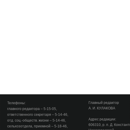
Главный редактор
Телефоны:
А. И. КУЛАКОВА
главного редактора – 5-15-05,
ответственного секретаря – 5-14-46,
Адрес редакции:
отд. соц.-обществ. жизни – 5-14-46,
606310, р. п. Д. Констан
сельхозотдела, приемной – 5-18-46,