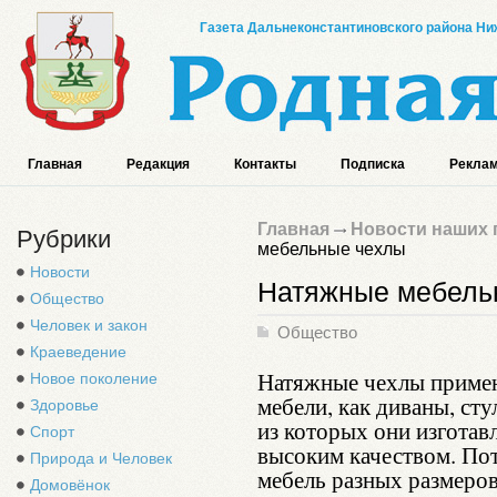
Газета Дальнеконстантиновского района Ниж
Главная
Редакция
Контакты
Подписка
Реклам
Главная
Новости наших 
Рубрики
мебельные чехлы
Новости
Натяжные мебель
Общество
Человек и закон
Общество
Краеведение
Натяжные чехлы примен
Новое поколение
мебели, как диваны, сту
Здоровье
из которых они изготав
Спорт
высоким качеством. Пот
Природа и Человек
мебель разных размеров
Домовёнок