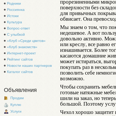
прорезиненными микрон
Родники
поверхности без складок
Россиянка
для привычных покрывал
Истоки
обвисает. Она превосход
Культура
Мы знаем о том, что по
Вопрос-ответ
недешевое. А вот польз
С улыбкой
довольно активно. Мож
«Клуб «Среди цветов»
или креслу, все равно е
«Клуб знакомств»
изнашивается. Более то
Интернет-проект
касаются домашние жив
Рейтинг сайтов
может истираться, выгор
покупать раз в несколь
Новости наших партнеров
позволить себе немноги
Каталог сайтов
возможно.
Чтобы сохранить мебел
Объявления
готовые натяжные мебел
шили на заказ, но тепер
Продам
большой. Поэтому услу
Куплю
Чехол хорошо защитит п
Услуги