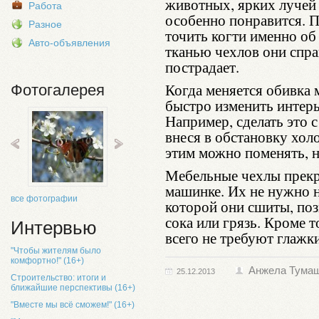
животных, ярких лучей
Работа
особенно понравится. 
Разное
точить когти именно об
Авто-объявления
тканью чехлов они спра
пострадает.
Когда меняется обивка 
Фотогалерея
быстро изменить интерь
Например, сделать это с
внеся в обстановку хол
этим можно поменять, 
Мебельные чехлы прекр
машинке. Их не нужно н
все фотографии
которой они сшиты, поз
сока или грязь. Кроме 
Интервью
всего не требуют глажки
"Чтобы жителям было
комфортно!" (16+)
Анжела Тума
25.12.2013
Строительство: итоги и
ближайшие перспективы (16+)
"Вместе мы всё сможем!" (16+)