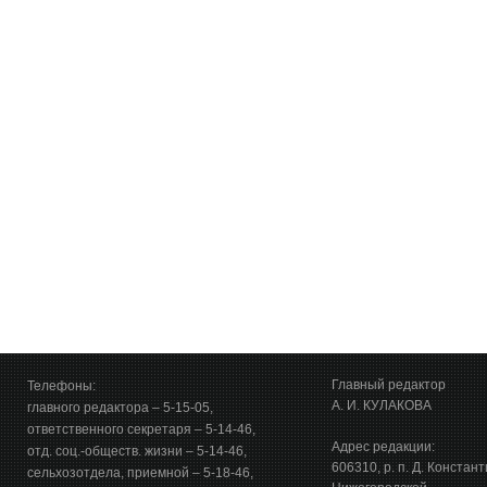
Главный редактор
Телефоны:
А. И. КУЛАКОВА
главного редактора – 5-15-05,
ответственного секретаря – 5-14-46,
Адрес редакции:
отд. соц.-обществ. жизни – 5-14-46,
606310, р. п. Д. Констан
сельхозотдела, приемной – 5-18-46,