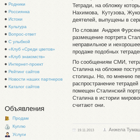
Родники
Тетради, на обложку котор
Россиянка
Нахимова, Кутузова, Жуко
Истоки
деятелей, выпущены в сер
Культура
По словам Андрея Фурсенк
Вопрос-ответ
размещение портрета Стал
С улыбкой
неправильное и нехорошее
«Клуб «Среди цветов»
продаже подобных тетраде
«Клуб знакомств»
По сообщениям СМИ, тетр
Интернет-проект
Сталина на обложке посту
Рейтинг сайтов
столицы. Но, по мнению пе
Новости наших партнеров
распространение тетрадей 
Каталог сайтов
помещен Сталинский портр
Сталина в истории мирово
считают они.
Объявления
Продам
Куплю
Анжела Тума
19.11.2013
Услуги