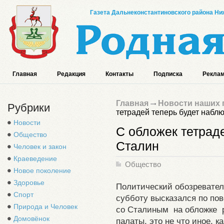
Газета Дальнеконстантиновского района Ниж
Главная
Редакция
Контакты
Подписка
Реклам
Главная
Новости наших 
Рубрики
тетрадей теперь будет набл
Новости
С обложек тетрад
Общество
Сталин
Человек и закон
Краеведение
Общество
Новое поколение
Здоровье
Политический обозревате
Спорт
субботу высказался по по
Природа и Человек
со Сталиным на обложке р
Домовёнок
палаты, это не что иное, к