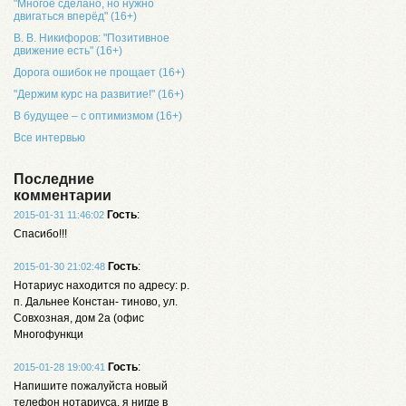
"Многое сделано, но нужно
двигаться вперёд" (16+)
В. В. Никифоров: "Позитивное
движение есть" (16+)
Дорога ошибок не прощает (16+)
"Держим курс на развитие!" (16+)
В будущее – с оптимизмом (16+)
Все интервью
Последние
комментарии
Гость
:
2015-01-31 11:46:02
Спасибо!!!
Гость
:
2015-01-30 21:02:48
Нотариус находится по адресу: р.
п. Дальнее Констан- тиново, ул.
Совхозная, дом 2а (офис
Многофункци
Гость
:
2015-01-28 19:00:41
Напишите пожалуйста новый
телефон нотариуса, я нигде в