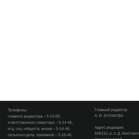
Главный редактор
Телефоны:
А. И. КУЛАКОВА
главного редактора – 5-15-05,
ответственного секретаря – 5-14-46,
Адрес редакции:
отд. соц.-обществ. жизни – 5-14-46,
606310, р. п. Д. Констан
сельхозотдела, приемной – 5-18-46,