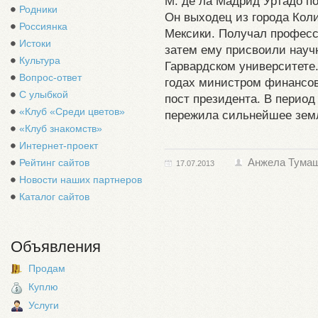
М. де ла Мадрид Уртадо по
Родники
Он выходец из города Кол
Россиянка
Мексики. Получал професс
Истоки
затем ему присвоили науч
Культура
Гарвардском университете.
Вопрос-ответ
годах министром финансов
С улыбкой
пост президента. В период
«Клуб «Среди цветов»
пережила сильнейшее земл
«Клуб знакомств»
Интернет-проект
Рейтинг сайтов
Анжела Тума
17.07.2013
Новости наших партнеров
Каталог сайтов
Объявления
Продам
Куплю
Услуги