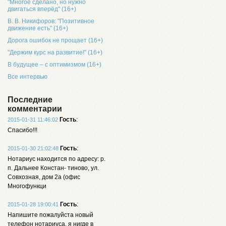
"Многое сделано, но нужно
двигаться вперёд" (16+)
В. В. Никифоров: "Позитивное
движение есть" (16+)
Дорога ошибок не прощает (16+)
"Держим курс на развитие!" (16+)
В будущее – с оптимизмом (16+)
Все интервью
Последние
комментарии
Гость
:
2015-01-31 11:46:02
Спасибо!!!
Гость
:
2015-01-30 21:02:48
Нотариус находится по адресу: р.
п. Дальнее Констан- тиново, ул.
Совхозная, дом 2а (офис
Многофункци
Гость
:
2015-01-28 19:00:41
Напишите пожалуйста новый
телефон нотариуса, я нигде в