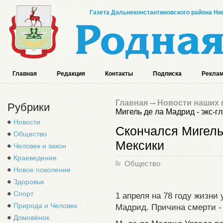
Газета Дальнеконстантиновского района Ниж
Главная
Редакция
Контакты
Подписка
Реклам
Главная
Новости наших 
Рубрики
Мигель де ла Мадрид - экс-г
Новости
Скончался Мигель 
Общество
Мексики
Человек и закон
Краеведение
Общество
Новое поколение
Здоровье
Спорт
1 апреля на 78 году жизни
Природа и Человек
Мадрид. Причина смерти -
Домовёнок