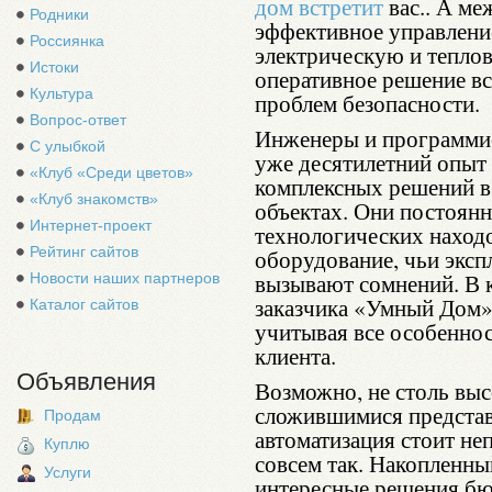
дом встретит
вас.. А ме
Родники
эффективное управлени
Россиянка
электрическую и тепло
Истоки
оперативное решение вс
Культура
проблем безопасности.
Вопрос-ответ
Инженеры и программи
С улыбкой
уже десятилетний опыт
«Клуб «Среди цветов»
комплексных решений в
«Клуб знакомств»
объектах. Они постоянн
Интернет-проект
технологических находо
Рейтинг сайтов
оборудование, чьи эксп
вызывают сомнений. В 
Новости наших партнеров
заказчика «Умный Дом»
Каталог сайтов
учитывая все особенно
клиента.
Объявления
Возможно, не столь выс
сложившимися представ
Продам
автоматизация стоит не
Куплю
совсем так. Накопленны
Услуги
интересные решения бю