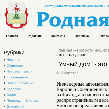
Газета Дальнеконстантиновского района Ниж
Главная
Редакция
Контакты
Подписка
Реклам
Главная
Новости наших 
Рубрики
это не так дорого
Новости
"Умный дом" - это 
Общество
Человек и закон
Общество
Краеведение
Инженерные автоматиз
Новое поколение
Европе и Соединённых
Здоровье
в обиход, а в нашей стр
Спорт
распространённым явлен
Природа и Человек
многие не представляют 
Домовёнок