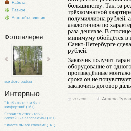
Работа
большинству. Так, за р
Разное
трёхкомнатной квартире
полумиллиона рублей, 
Авто-объявления
аналогичное по характе
раза дешевле. В столиц
Фотогалерея
минимуму обойдётся в 
Санкт-Петербурге сдела
рублей.
Заказчик получит гаран
оборудование от одного 
произведённые монтажн
срока он не почувству
все фотографии
заключить договор дал
Интервью
Анжела Тума
23.12.2013
"Чтобы жителям было
комфортно!" (16+)
Строительство: итоги и
ближайшие перспективы (16+)
"Вместе мы всё сможем!" (16+)