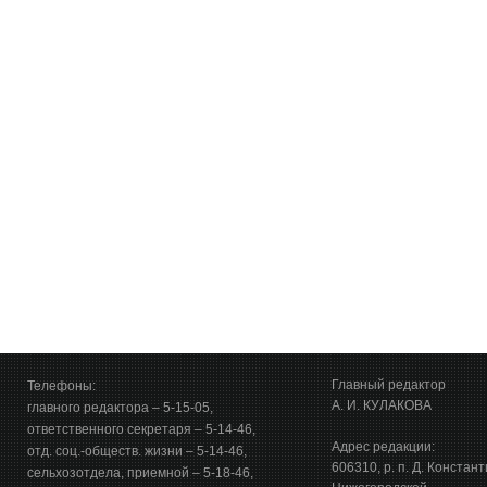
Главный редактор
Телефоны:
А. И. КУЛАКОВА
главного редактора – 5-15-05,
ответственного секретаря – 5-14-46,
Адрес редакции:
отд. соц.-обществ. жизни – 5-14-46,
606310, р. п. Д. Констан
сельхозотдела, приемной – 5-18-46,