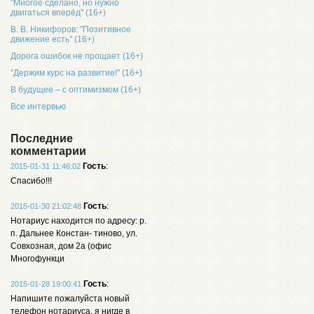
"Многое сделано, но нужно
двигаться вперёд" (16+)
В. В. Никифоров: "Позитивное
движение есть" (16+)
Дорога ошибок не прощает (16+)
"Держим курс на развитие!" (16+)
В будущее – с оптимизмом (16+)
Все интервью
Последние
комментарии
Гость
:
2015-01-31 11:46:02
Спасибо!!!
Гость
:
2015-01-30 21:02:48
Нотариус находится по адресу: р.
п. Дальнее Констан- тиново, ул.
Совхозная, дом 2а (офис
Многофункци
Гость
:
2015-01-28 19:00:41
Напишите пожалуйста новый
телефон нотариуса, я нигде в