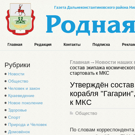
Газета Дальнеконстантиновского района Ниж
Главная
Редакция
Контакты
Подписка
Реклам
Главная
Новости наших 
Рубрики
состав экипажа космического
стартовать к МКС
Новости
Общество
Утверждён состав
Человек и закон
корабля "Гагарин"
Краеведение
к МКС
Новое поколение
Здоровье
Общество
Спорт
Природа и Человек
По словам корреспондента
Домовёнок