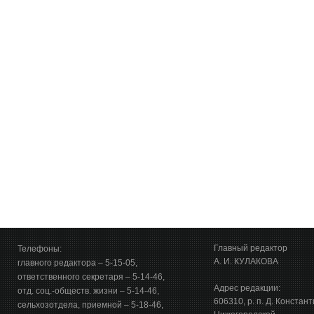
Главный редактор
Телефоны:
А. И. КУЛАКОВА
главного редактора – 5-15-05,
ответственного секретаря – 5-14-46,
Адрес редакции:
отд. соц.-обществ. жизни – 5-14-46,
606310, р. п. Д. Констан
сельхозотдела, приемной – 5-18-46,