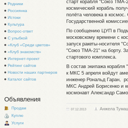
старт корабля "Союз ТМА-21
Родники
космический корабль полу
Россиянка
полёта человека в космос.
Истоки
Государственной комиссие
Культура
По сообщению ЦУП в Подмо
Вопрос-ответ
московскому времени с ко
С улыбкой
запуск ракеты-носителя "
«Клуб «Среди цветов»
"Союз ТМА-21" на борту. З
«Клуб знакомств»
стартового комплекса.
Интернет-проект
Рейтинг сайтов
В состав экипажа корабля 
Новости наших партнеров
к МКС 5 апреля войдут аме
инженер Рональд Гаран, р
Каталог сайтов
МКС Андрей Борисенко и к
космонавт Александр Само
Объявления
Продам
Анжела Тума
07.12.2013
Куплю
Услуги