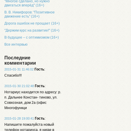
"Многое сделано, но нужно
двигаться вперёд" (16+)
В. В. Никифоров: "Позитивное
движение есть" (16+)
Дорога ошибок не прощает (16+)
"Держим курс на развитие!" (16+)
В будущее – с оптимизмом (16+)
Все интервью
Последние
комментарии
Гость
:
2015-01-31 11:46:02
Спасибо!!!
Гость
:
2015-01-30 21:02:48
Нотариус находится по адресу: р.
п. Дальнее Констан- тиново, ул.
Совхозная, дом 2а (офис
Многофункци
Гость
:
2015-01-28 19:00:41
Напишите пожалуйста новый
телефон нотариуса, я нигде в