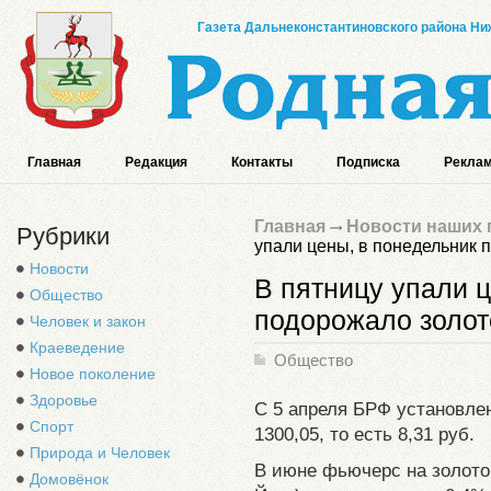
Газета Дальнеконстантиновского района Ниж
Главная
Редакция
Контакты
Подписка
Реклам
Главная
Новости наших 
Рубрики
упали цены, в понедельник 
Новости
В пятницу упали 
Общество
подорожало золот
Человек и закон
Краеведение
Общество
Новое поколение
Здоровье
С 5 апреля БРФ установле
Спорт
1300,05, то есть 8,31 руб.
Природа и Человек
В июне фьючерс на золото 
Домовёнок