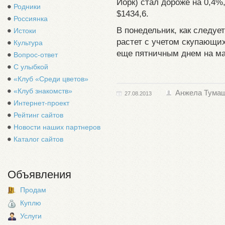
Йорк) стал дороже на 0,4%
Родники
$1434,6.
Россиянка
В понедельник, как следуе
Истоки
растет с учетом скупающи
Культура
еще пятничным днем на ма
Вопрос-ответ
С улыбкой
«Клуб «Среди цветов»
«Клуб знакомств»
Анжела Тума
27.08.2013
Интернет-проект
Рейтинг сайтов
Новости наших партнеров
Каталог сайтов
Объявления
Продам
Куплю
Услуги