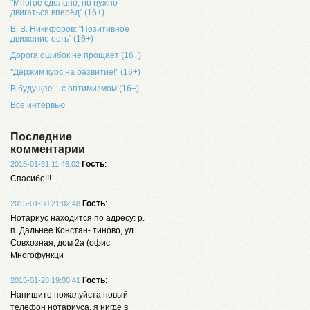
"Многое сделано, но нужно
двигаться вперёд" (16+)
В. В. Никифоров: "Позитивное
движение есть" (16+)
Дорога ошибок не прощает (16+)
"Держим курс на развитие!" (16+)
В будущее – с оптимизмом (16+)
Все интервью
Последние
комментарии
Гость
:
2015-01-31 11:46:02
Спасибо!!!
Гость
:
2015-01-30 21:02:48
Нотариус находится по адресу: р.
п. Дальнее Констан- тиново, ул.
Совхозная, дом 2а (офис
Многофункци
Гость
:
2015-01-28 19:00:41
Напишите пожалуйста новый
телефон нотариуса, я нигде в