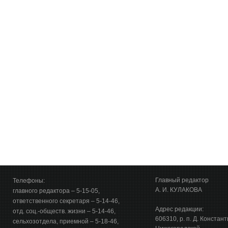
Главный редактор
Телефоны:
А. И. КУЛАКОВА
главного редактора – 5-15-05,
ответственного секретаря – 5-14-46,
Адрес редакции:
отд. соц.-обществ. жизни – 5-14-46,
606310, р. п. Д. Констан
сельхозотдела, приемной – 5-18-46,