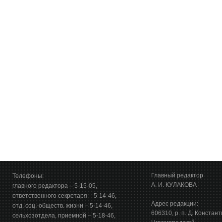
Главный редактор
Телефоны:
А. И. КУЛАКОВА
главного редактора – 5-15-05,
ответственного секретаря – 5-14-46,
Адрес редакции:
отд. соц.-обществ. жизни – 5-14-46,
606310, р. п. Д. Констан
сельхозотдела, приемной – 5-18-46,