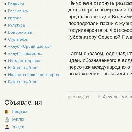
Не успели стихнуть разгов
Родники
для которого позировали с
Россиянка
предназначен для Владими
Истоки
последовали парни с журн
Культура
госуниверситета. Фотосес
Вопрос-ответ
губернатору Северной Пал
С улыбкой
«Клуб «Среди цветов»
Таким образом, одиннадца
«Клуб знакомств»
идеи, обозначенного в ви
Интернет-проект
персонаж международного 
Рейтинг сайтов
по их мнению, выказали к
Новости наших партнеров
Каталог сайтов
Анжела Тума
22.10.2013
Объявления
Продам
Куплю
Услуги