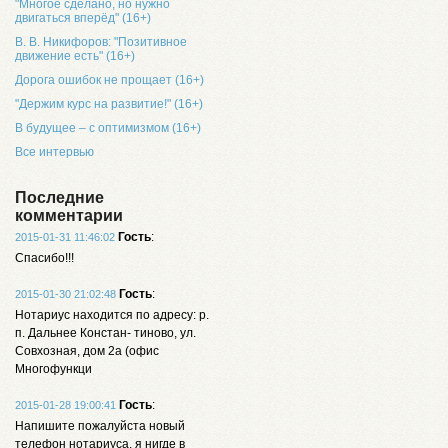
"Многое сделано, но нужно
двигаться вперёд" (16+)
В. В. Никифоров: "Позитивное
движение есть" (16+)
Дорога ошибок не прощает (16+)
"Держим курс на развитие!" (16+)
В будущее – с оптимизмом (16+)
Все интервью
Последние
комментарии
Гость
:
2015-01-31 11:46:02
Спасибо!!!
Гость
:
2015-01-30 21:02:48
Нотариус находится по адресу: р.
п. Дальнее Констан- тиново, ул.
Совхозная, дом 2а (офис
Многофункци
Гость
:
2015-01-28 19:00:41
Напишите пожалуйста новый
телефон нотариуса, я нигде в