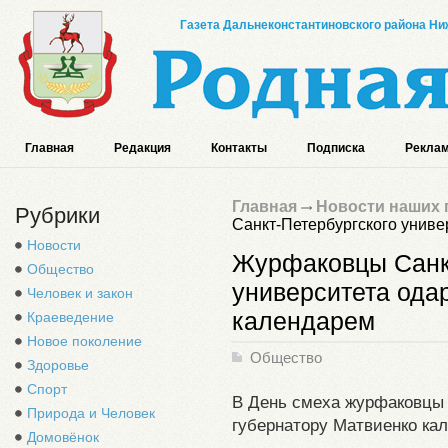
Газета Дальнеконстантиновского района Ниж
Главная
Редакция
Контакты
Подписка
Реклам
Главная
Новости наших 
Рубрики
Санкт-Петербургского унив
Новости
Журфаковцы Санкт
Общество
университета ода
Человек и закон
календарем
Краеведение
Новое поколение
Общество
Здоровье
Спорт
В День смеха журфаковцы
Природа и Человек
губернатору Матвиенко кал
Домовёнок