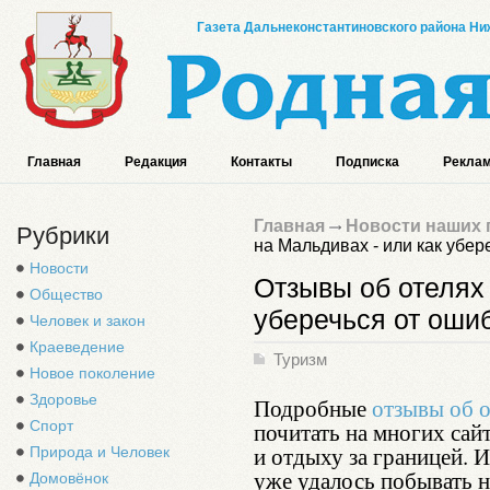
Газета Дальнеконстантиновского района Ниж
Главная
Редакция
Контакты
Подписка
Реклам
Главная
Новости наших 
Рубрики
на Мальдивах - или как убер
Новости
Отзывы об отелях 
Общество
уберечься от оши
Человек и закон
Краеведение
Туризм
Новое поколение
Здоровье
Подробные
отзывы об 
Спорт
почитать на многих сай
и отдыху за границей. 
Природа и Человек
уже удалось побывать н
Домовёнок