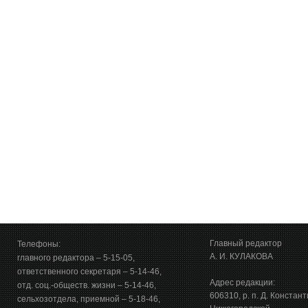
Главный редактор
Телефоны:
А. И. КУЛАКОВА
главного редактора – 5-15-05,
ответственного секретаря – 5-14-46,
Адрес редакции:
отд. соц.-обществ. жизни – 5-14-46,
606310, р. п. Д. Констан
сельхозотдела, приемной – 5-18-46,