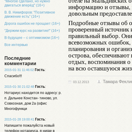
отеле на Мальдивских о
"Многое сделано, но нужно
информацию и отзывы, 
двигаться вперёд" (16+)
довольным предоставл
В. В. Никифоров: "Позитивное
движение есть" (16+)
Подробные отзывы об о
Дорога ошибок не прощает (16+)
проверенный источник 
"Держим курс на развитие!" (16+)
правильный выбор. Они
В будущее – с оптимизмом (16+)
всевозможных ошибок, 
Все интервью
планирования и органи
острова, обеспечивают
Последние
отдых, воспоминания о 
комментарии
на всю оставшуюся жиз
Гость
:
2015-01-31 11:46:02
Спасибо!!!
Тамара Фекли
03.12.2013
Гость
:
2015-01-30 21:02:48
Нотариус находится по адресу: р.
п. Дальнее Констан- тиново, ул.
Совхозная, дом 2а (офис
Многофункци
Гость
:
2015-01-28 19:00:41
Напишите пожалуйста новый
телефон нотариуса, я нигде в