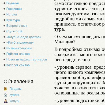
самостоятельно предос
Родники
туристические агенты, 
Россиянка
рекомендуют им ознако
Истоки
подробными отзывами о
Культура
принимать остаточное р
Вопрос-ответ
тура.
С улыбкой
О чем могут поведать 
«Клуб «Среди цветов»
Мальдив?
«Клуб знакомств»
В подробных отзывах о
Интернет-проект
содержится много поле
Рейтинг сайтов
непосредственно:
Новости наших партнеров
Каталог сайтов
- уровень сервиса, пред
иного жилого комплекса
правдоподобную инфор
Объявления
функционирующих на М
тяжело, в своих отзыва
Продам
основанные на реально
Куплю
- уровень подготовки 
Услуги