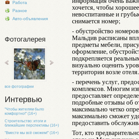
информация очень важна
Работа
хочется, чтобы хорошее
Разное
невоспитанные и грубые
Авто-объявления
снимается номер;
- обустройство номеров
Мальдив расписаны впл
Фотогалерея
предметы мебели, прис
оформление, обустройс
подкрепляется реальны
визуально оценить уров
территории возле отеля.
- перечень услуг, пред
комплексов. Многим изв
все фотографии
предоставляет определе
Интервью
подробные отзывы об о
максимально четко опре
"Чтобы жителям было
комфортно!" (16+)
максимально сможет уд
предоставить обслужив
Строительство: итоги и
ближайшие перспективы (16+)
Тот, кто предварительн
"Вместе мы всё сможем!" (16+)