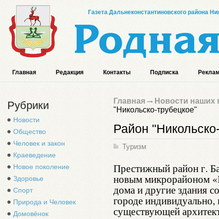
Газета Дальнеконстантиновского района Ниж
Главная
Редакция
Контакты
Подписка
Реклам
Главная
Новости наших 
Рубрики
"Никольско-трубецкое"
Новости
Район "Никольско
Общество
Человек и закон
Туризм
Краеведение
Престижный район г. Б
Новое поколение
новым микрорайоном «
Здоровье
дома и другие здания с
Спорт
городе индивидуально, 
Природа и Человек
существующей архитек
Домовёнок