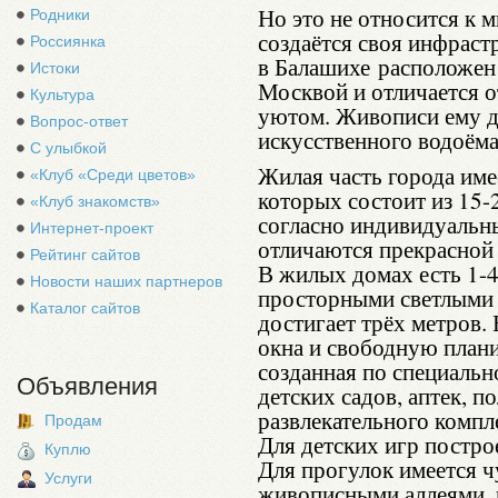
Но это не относится к 
Родники
создаётся своя инфраст
Россиянка
в Балашихе расположен 
Истоки
Москвой и отличается о
Культура
уютом. Живописи ему д
Вопрос-ответ
искусственного водоёма
С улыбкой
Жилая часть города име
«Клуб «Среди цветов»
которых состоит из 15-
«Клуб знакомств»
согласно индивидуальн
Интернет-проект
отличаются прекрасной
Рейтинг сайтов
В жилых домах есть 1-4
Новости наших партнеров
просторными светлыми 
Каталог сайтов
достигает трёх метров.
окна и свободную план
созданная по специальн
Объявления
детских садов, аптек, п
развлекательного компл
Продам
Для детских игр постр
Куплю
Для прогулок имеется ч
Услуги
живописными аллеями, 