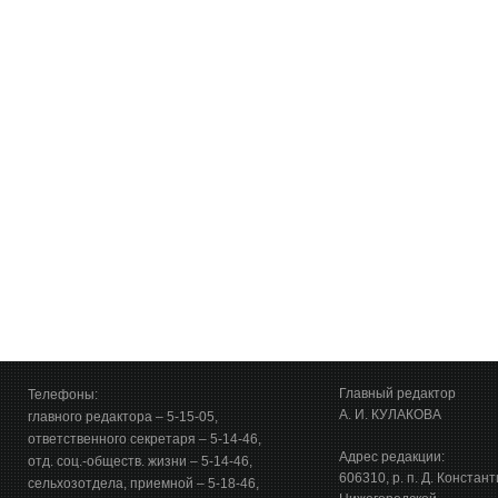
Главный редактор
Телефоны:
А. И. КУЛАКОВА
главного редактора – 5-15-05,
ответственного секретаря – 5-14-46,
Адрес редакции:
отд. соц.-обществ. жизни – 5-14-46,
606310, р. п. Д. Констан
сельхозотдела, приемной – 5-18-46,