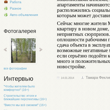
Работа
апартаменты начинаются
Разное
расположились социальн
которым может достави
Авто-объявления
Сейчас многие жители 
квартиру в новом доме,
Фотогалерея
неприятных сюрпризов.
оплошности рабочими п
сдача объекта в эксплуа
возможные негативные 
если серьёзно подойти 
много и положительных
новостройке.
все фотографии
Интервью
Тамара Фекли
14.01.2014
"Чтобы жителям было
комфортно!" (16+)
Строительство: итоги и
ближайшие перспективы (16+)
"Вместе мы всё сможем!" (16+)