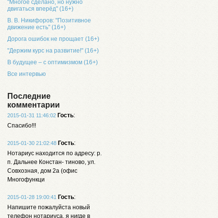
"Многое сделано, но нужно
двигаться вперёд" (16+)
В. В. Никифоров: "Позитивное
движение есть" (16+)
Дорога ошибок не прощает (16+)
"Держим курс на развитие!" (16+)
В будущее – с оптимизмом (16+)
Все интервью
Последние
комментарии
Гость
:
2015-01-31 11:46:02
Спасибо!!!
Гость
:
2015-01-30 21:02:48
Нотариус находится по адресу: р.
п. Дальнее Констан- тиново, ул.
Совхозная, дом 2а (офис
Многофункци
Гость
:
2015-01-28 19:00:41
Напишите пожалуйста новый
телефон нотариуса, я нигде в