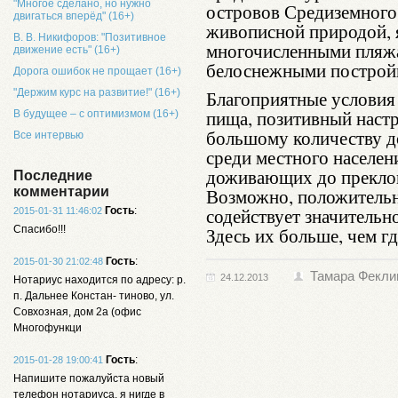
"Многое сделано, но нужно
островов Средиземного
двигаться вперёд" (16+)
живописной природой, 
В. В. Никифоров: "Позитивное
многочисленными пляжа
движение есть" (16+)
белоснежными постройк
Дорога ошибок не прощает (16+)
"Держим курс на развитие!" (16+)
Благоприятные условия
пища, позитивный наст
В будущее – с оптимизмом (16+)
большому количеству до
Все интервью
среди местного населен
доживающих до преклон
Последние
комментарии
Возможно, положитель
содействует значительн
Гость
:
2015-01-31 11:46:02
Спасибо!!!
Здесь их больше, чем г
Гость
:
2015-01-30 21:02:48
Тамара Фекли
24.12.2013
Нотариус находится по адресу: р.
п. Дальнее Констан- тиново, ул.
Совхозная, дом 2а (офис
Многофункци
Гость
:
2015-01-28 19:00:41
Напишите пожалуйста новый
телефон нотариуса, я нигде в