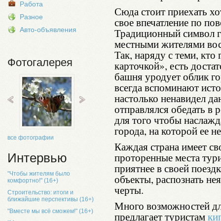
Работа
Сюда стоит приехать хо
Разное
свое впечатление по по
Авто-объявления
Традиционный символ го
местными жителями вос
Так, наряду с теми, кто
Фотогалерея
карточкой», есть достат
башня уродует облик го
всегда вспоминают ист
настолько ненавидел да
отправлялся обедать в 
для того чтобы наслажд
города, на которой ее н
все фотографии
Каждая страна имеет св
проторенные места тур
Интервью
приятнее в своей поезд
"Чтобы жителям было
объекты, распознать не
комфортно!" (16+)
черты.
Строительство: итоги и
ближайшие перспективы (16+)
Много возможностей дл
"Вместе мы всё сможем!" (16+)
предлагает туристам
ки