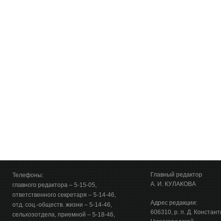
Главный редактор
Телефоны:
А. И. КУЛАКОВА
главного редактора – 5-15-05,
ответственного секретаря – 5-14-46,
Адрес редакции:
отд. соц.-обществ. жизни – 5-14-46,
606310, р. п. Д. Констан
сельхозотдела, приемной – 5-18-46,