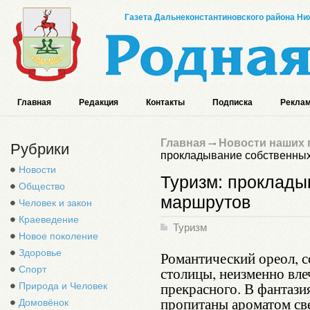
Газета Дальнеконстантиновского района Ниж
Главная
Редакция
Контакты
Подписка
Реклам
Главная
Новости наших 
Рубрики
прокладывание собственны
Новости
Туризм: проклады
Общество
маршрутов
Человек и закон
Краеведение
Туризм
Новое поколение
Здоровье
Романтический ореол, 
Спорт
столицы, неизменно вле
прекрасного. В фантаз
Природа и Человек
пропитаны ароматом све
Домовёнок