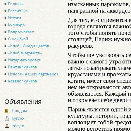
изысканных парфюмов, 
Родники
наигранной на аккордео
Россиянка
Истоки
Для тех, кто стремится 
города являются важной
Культура
того чтобы понять поче
Вопрос-ответ
столицей, Париж нужно
С улыбкой
ракурсов.
«Клуб «Среди цветов»
«Клуб знакомств»
Чтобы почувствовать с
важно с самого утра от
Интернет-проект
легко позавтракать зн
Рейтинг сайтов
круассанами и проехать
Новости наших партнеров
кстати, имеет свои спе
Каталог сайтов
нем не открываются авт
объявляются. Каждый п
и открывает себе двери
Объявления
Париж является одной 
Продам
культуры, истории, тра
Куплю
воплощает собой средот
Услуги
можно встретить прямо 