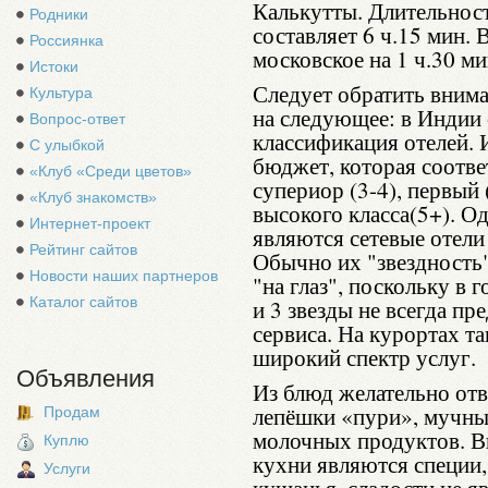
Калькутты. Длительност
Родники
составляет 6 ч.15 мин.
Россиянка
московское на 1 ч.30 ми
Истоки
Следует обратить вним
Культура
на следующее: в Индии 
Вопрос-ответ
классификация отелей. 
С улыбкой
бюджет, которая соответ
«Клуб «Среди цветов»
супериор (3-4), первый 
«Клуб знакомств»
высокого класса(5+). 
Интернет-проект
являются сетевые отели M
Рейтинг сайтов
Обычно их "звездность
Новости наших партнеров
"на глаз", поскольку в 
Каталог сайтов
и 3 звезды не всегда п
сервиса. На курортах т
широкий спектр услуг.
Объявления
Из блюд желательно отв
лепёшки «пури», мучные
Продам
молочных продуктов. В
Куплю
кухни являются специи
Услуги