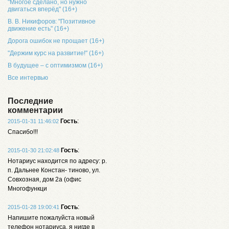
"Многое сделано, но нужно
двигаться вперёд" (16+)
В. В. Никифоров: "Позитивное
движение есть" (16+)
Дорога ошибок не прощает (16+)
"Держим курс на развитие!" (16+)
В будущее – с оптимизмом (16+)
Все интервью
Последние
комментарии
Гость
:
2015-01-31 11:46:02
Спасибо!!!
Гость
:
2015-01-30 21:02:48
Нотариус находится по адресу: р.
п. Дальнее Констан- тиново, ул.
Совхозная, дом 2а (офис
Многофункци
Гость
:
2015-01-28 19:00:41
Напишите пожалуйста новый
телефон нотариуса, я нигде в