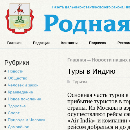
Газета Дальнеконстантиновского района Ниж
Главная
Редакция
Контакты
Подписка
Реклам
Главная
Новости наших 
Рубрики
Туры в Индию
Новости
Общество
Туризм
Человек и закон
Краеведение
Основная часть туров в
Новое поколение
прибытие туристов в г
страны. Из Москвы в а
Здоровье
осуществляют рейсы са
Спорт
«Air India» и компани
Природа и Человек
рейсом добраться и до 
Домовёнок