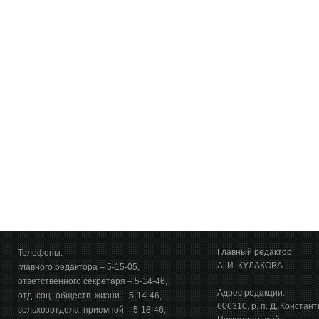
Главный редактор
Телефоны:
А. И. КУЛАКОВА
главного редактора – 5-15-05,
ответственного секретаря – 5-14-46,
Адрес редакции:
отд. соц.-обществ. жизни – 5-14-46,
606310, р. п. Д. Констан
сельхозотдела, приемной – 5-18-46,