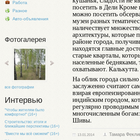
кушанья, сладости не 
Работа
посетить в Дели Кроме 
Разное
можно посетить обсерва
Авто-объявления
музеи разных тематичес
наличествует множеств
архитектуры, которые 
Фотогалерея
районе города, получи
находятся главные дост
старые кварталы, котор
населенные бедняками,
охватывают. Калькутта.
На облик города сильно
заслуженно считают са
все фотографии
взирая европеизирован
индийским городом, кот
Интервью
регулярно проводимым
"Чтобы жителям было
многочисленным богам:
комфортно!" (16+)
Шивы.
Строительство: итоги и
ближайшие перспективы (16+)
"Вместе мы всё сможем!" (16+)
Тамара Фекли
13.01.2014