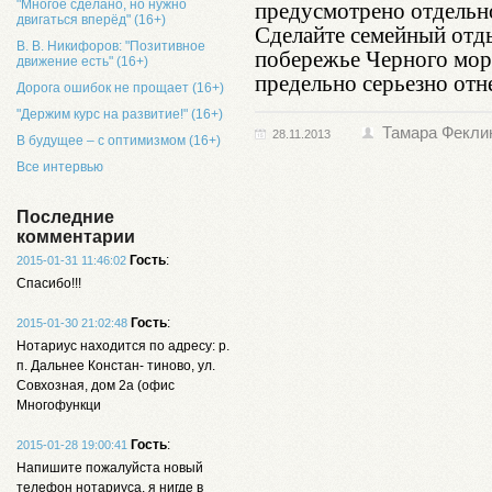
предусмотрено отдельно
"Многое сделано, но нужно
двигаться вперёд" (16+)
Сделайте семейный отд
В. В. Никифоров: "Позитивное
побережье Черного моря
движение есть" (16+)
предельно серьезно отн
Дорога ошибок не прощает (16+)
"Держим курс на развитие!" (16+)
Тамара Фекли
28.11.2013
В будущее – с оптимизмом (16+)
Все интервью
Последние
комментарии
Гость
:
2015-01-31 11:46:02
Спасибо!!!
Гость
:
2015-01-30 21:02:48
Нотариус находится по адресу: р.
п. Дальнее Констан- тиново, ул.
Совхозная, дом 2а (офис
Многофункци
Гость
:
2015-01-28 19:00:41
Напишите пожалуйста новый
телефон нотариуса, я нигде в