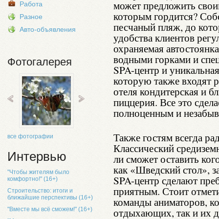
может предложить свои
Работа
которым гордится?
Соб
Разное
песчаный пляж, до кото
Авто-объявления
удобства клиентов регу
охраняемая автостоянка
водными горками и спе
Фотогалерея
SPA-центр и уникальная
которую также входят 
отеля кондитерская и бл
пиццерия. Все это сдел
полноценным и незабы
Также гостям всегда ра
все фотографии
Классический средиземн
Интервью
ли сможет оставить ког
как «Шведский стол», з
"Чтобы жителям было
SPA-центр сделают пре
комфортно!" (16+)
приятным. Стоит отмет
Строительство: итоги и
ближайшие перспективы (16+)
команды аниматоров, ко
"Вместе мы всё сможем!" (16+)
отдыхающих, так и их де