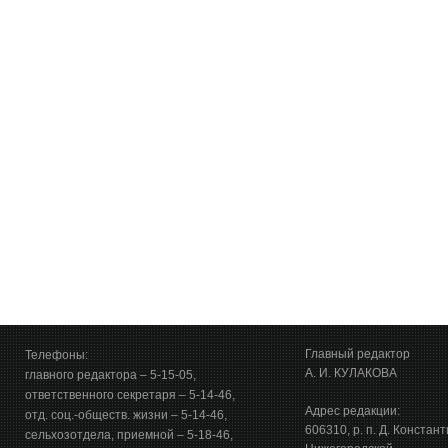
Главный редактор
Телефоны:
А. И. КУЛАКОВА
главного редактора – 5-15-05,
ответственного секретаря – 5-14-46,
Адрес редакции:
отд. соц.-обществ. жизни – 5-14-46,
606310, р. п. Д. Констан
сельхозотдела, приемной – 5-18-46,