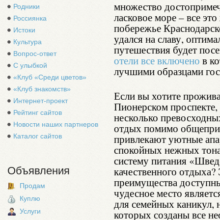
множество достопримеча
Родники
ласковое море – все эт
Россиянка
побережье Краснодарско
Истоки
удался на славу, оптим
Культура
путешествия будет посе
Вопрос-ответ
отели все включено
в к
С улыбкой
лучшими образцами гос
«Клуб «Среди цветов»
«Клуб знакомств»
Если вы хотите прожива
Интернет-проект
Пионерском проспекте,
Рейтинг сайтов
несколько превосходных
Новости наших партнеров
отдых помимо общеприн
Каталог сайтов
привлекают уютные апа
спокойных нежных тона
систему питания «Швед
Объявления
качественного отдыха? 
преимущества доступны
Продам
чудесное место являетс
Куплю
для семейных каникул, 
Услуги
которых созданы все не