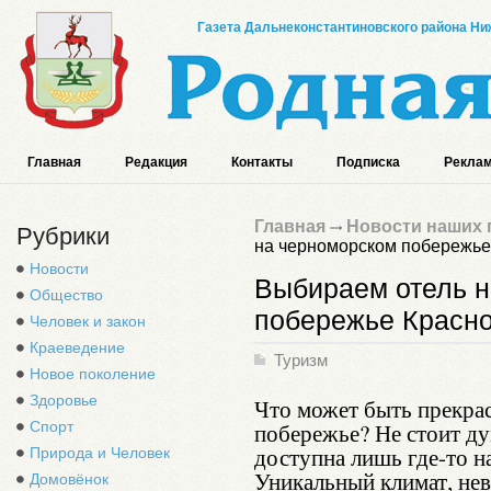
Газета Дальнеконстантиновского района Ниж
Главная
Редакция
Контакты
Подписка
Реклам
Главная
Новости наших 
Рубрики
на черноморском побережье
Новости
Выбираем отель н
Общество
побережье Красно
Человек и закон
Краеведение
Туризм
Новое поколение
Здоровье
Что может быть прекра
Спорт
побережье? Не стоит ду
доступна лишь где-то н
Природа и Человек
Уникальный климат, нев
Домовёнок