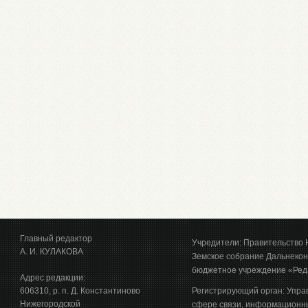
Главный редактор
Учредители: Правительство 
А. И. КУЛАКОВА
Земское собрание Дальнекон
бюджетное учреждение «Ред
Адрес редакции:
606310, р. п. Д. Константиново
Регистрирующий орган: Упра
Нижегородской
сфере связи, информационны