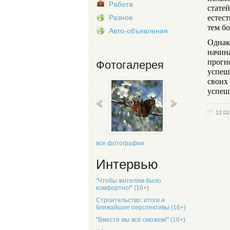
Работа
стате
естес
Разное
тем бо
Авто-объявления
Однако
начин
прогн
Фотогалерея
успеш
своих
успеш
12.02
все фотографии
Интервью
"Чтобы жителям было
комфортно!" (16+)
Строительство: итоги и
ближайшие перспективы (16+)
"Вместе мы всё сможем!" (16+)