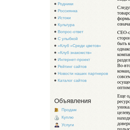
Родники
Следу
Россиянка
товаро
формы 
Истоки
означа
Культура
CEO-с
Вопрос-ответ
сторо
С улыбкой
быть 
«Клуб «Среди цветов»
однак
«Клуб знакомств»
компа
разде
Интернет-проект
Во-вт
Рейтинг сайтов
коман
Новости наших партнеров
совсе
Каталог сайтов
осуще
оптим
Еще о
Объявления
ресурс
уника
Продам
целеву
наход
Куплю
довери
Услуги
польз