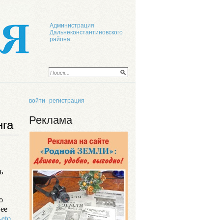
Администрация
Дальнеконстантиновского
района
войти
регистрация
Реклама
нга
ь
о
ее
-eto
.