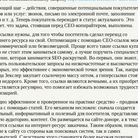
ющий шаг – действия, совершенные потенциальным покупателе
в или услуг: звонок, письмо по электронной почте, заполнение
и т. д. Теперь покупатель переходит в статус актуального. Это
ет, что задача, стоявшая перед СЕО-копирайтером, выполнена.
сылки нужны, для того чтобы посетитель сделал переход со
ннего ресурса на свой. Оптимизация с помощью СЕО-ссылок мо
коммерческой или безвозмездной. Проще всего такие ссылки куп
о не стоит этим заниматься самому, а лучше поручить специалис
нии, которая занимается SEO-раскруткой. Во-первых, они знают,
лить пользовательские запросы на низкочастотные и высокочасто
орых, это эффективнее с экономической точки зрения. Так, напр
да Зекслер закупает ссылочную массу оптом, а гиперссылки стоя
м недорого. Кроме того, ссылки являются вечными, а их приобре
ствляется регулярно, что помогает избежать возможных трудност
изацией.
дно эффективное и проверенное на практике средство – продви
а с помощью статей. Его механизм несложен: сначала создается
льный, информативный и полезный для посетителя, представля
ю аудиторию, контент. Он размещается на сайте-доноре, а в текс
ятся ссылки на интернет-ресурс заказчика. Таким образом, повы
е к сайту со стороны как поисковых систем, так и самих
ователей. Следствием этого становится более высокая позиция