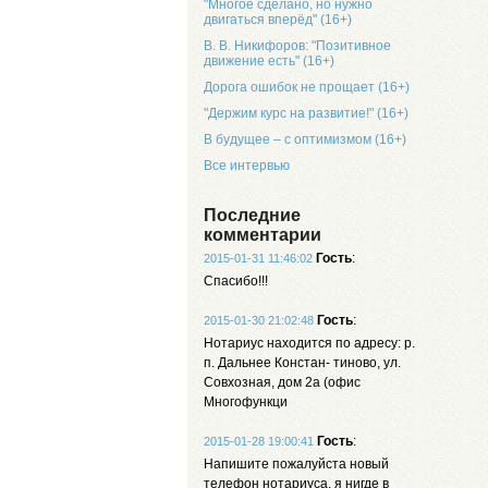
"Многое сделано, но нужно
двигаться вперёд" (16+)
В. В. Никифоров: "Позитивное
движение есть" (16+)
Дорога ошибок не прощает (16+)
"Держим курс на развитие!" (16+)
В будущее – с оптимизмом (16+)
Все интервью
Последние
комментарии
Гость
:
2015-01-31 11:46:02
Спасибо!!!
Гость
:
2015-01-30 21:02:48
Нотариус находится по адресу: р.
п. Дальнее Констан- тиново, ул.
Совхозная, дом 2а (офис
Многофункци
Гость
:
2015-01-28 19:00:41
Напишите пожалуйста новый
телефон нотариуса, я нигде в