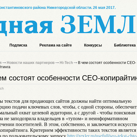
онстантиновского района Нижегородской области. 26 мая 2017.
Подписка
Реклама на сайте
Конкурсы
Библиотека
я
Новости наших партнеров
Hi-Tech
В чем состоят особенности CEO-
йтинга
ем состоят особенности CEO-копирайти
ech
ы текстов для продающих сайтов должны найти оптимальную
рцию подачи ключевых слов, чтобы, с одной стороны, обеспечит
мальный охват целевой аудитории, а с другой - чтобы поисковая
ма не заподозрила владельцев в «тупом» и неинформативном
чении посетителей. В этом, собственно, и заключается искусств
опирайтинга. Критерием эффективности таких текстов является 
а по пользовательскому запросу
http://zexler.ru/usefull/seo-tekst-chto