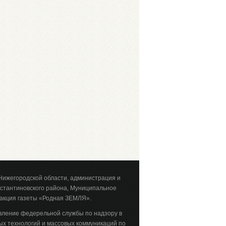
Нижегородской области, администрация и
стантиновского района, Муниципальное
акция газеты «Родная ЗЕМЛЯ».
вление федерельной службы по надзору в
х технологий и массовых коммуникаций по