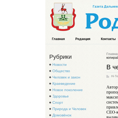
Газета Дальнек
Главная
Редакция
Контакты
Главна
Рубрики
копира
Новости
В ч
Общество
Hi-T
Человек и закон
Краеведение
Автор
Новое поколение
пропо
Здоровье
макси
систе
Спорт
привле
Природа и Человек
СEO-к
Домовёнок
выдач