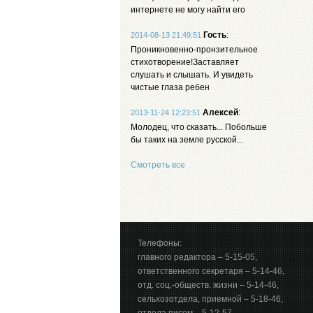
интернете не могу найти его
Гость
:
2014-08-13 21:49:51
Проникновенно-пронзительное
стихотворение!Заставляет
слушать и слышать. И увидеть
чистые глаза ребен
Алексей
:
2013-11-24 12:23:51
Молодец, что сказать... Побольше
бы таких на земле русской...
Смотреть все
Телефоны:
главного редактора – 5-15-05,
ответственного секретаря – 5-14-46,
отд. соц.-обществ. жизни – 5-14-46,
сельхозотдела, приемной – 5-18-46,