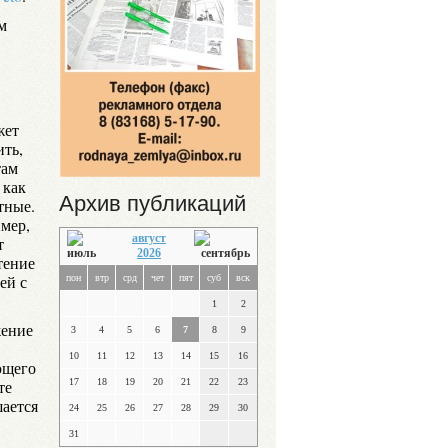
м
жет
ить,
там
 как
Архив публикаций
тные.
имер,
август
т
2026
тение
ей с
пон
втр
срд
чет
пят
суб
вск
1
2
жение
3
4
5
6
7
8
9
10
11
12
13
14
15
16
ющего
те
17
18
19
20
21
22
23
шается
24
25
26
27
28
29
30
31