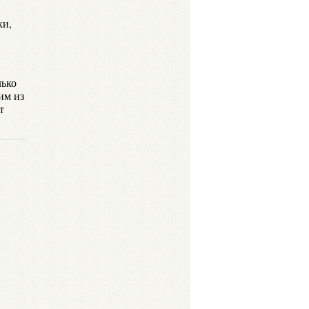
ки,
лько
им из
т