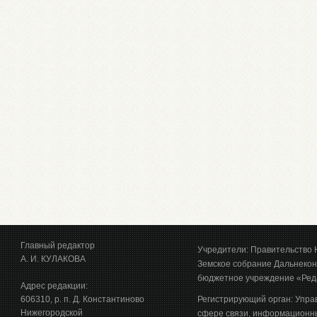
Главный редактор
Учредители: Правительство 
А. И. КУЛАКОВА
Земское собрание Дальнекон
бюджетное учреждение «Ред
Адрес редакции:
606310, р. п. Д. Константиново
Регистрирующий орган: Упра
Нижегородской
сфере связи, информационны