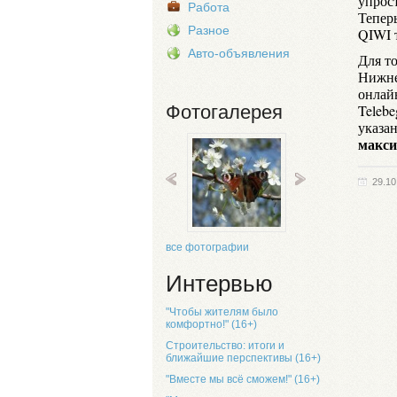
упрос
Работа
Теперь
Разное
QIWI 
Авто-объявления
Для т
Нижне
онлайн
Фотогалерея
Teleb
указа
макси
29.10
все фотографии
Интервью
"Чтобы жителям было
комфортно!" (16+)
Строительство: итоги и
ближайшие перспективы (16+)
"Вместе мы всё сможем!" (16+)