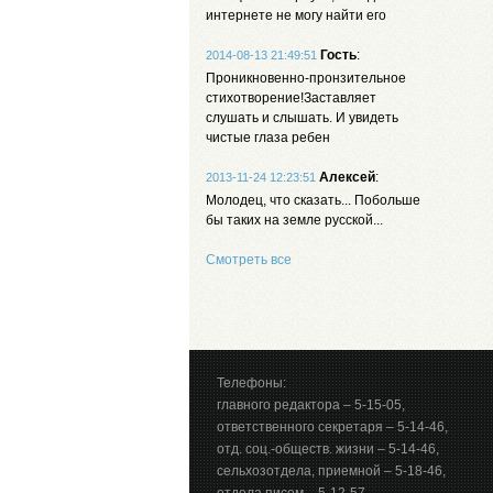
интернете не могу найти его
Гость
:
2014-08-13 21:49:51
Проникновенно-пронзительное
стихотворение!Заставляет
слушать и слышать. И увидеть
чистые глаза ребен
Алексей
:
2013-11-24 12:23:51
Молодец, что сказать... Побольше
бы таких на земле русской...
Смотреть все
Телефоны:
главного редактора – 5-15-05,
ответственного секретаря – 5-14-46,
отд. соц.-обществ. жизни – 5-14-46,
сельхозотдела, приемной – 5-18-46,