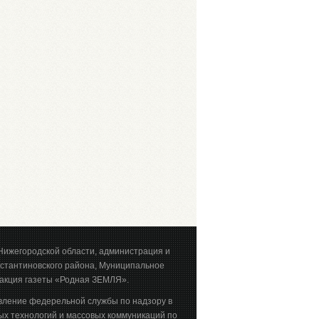
Нижегородской области, администрация и
стантиновского района, Муниципальное
акция газеты «Родная ЗЕМЛЯ».
вление федерельной службы по надзору в
х технологий и массовых коммуникаций по