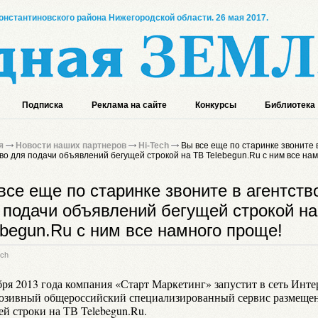
онстантиновского района Нижегородской области. 26 мая 2017.
Подписка
Реклама на сайте
Конкурсы
Библиотека
я
Новости наших партнеров
Hi-Tech
Вы все еще по старинке звоните 
во для подачи объявлений бегущей строкой на ТВ Telebegun.Ru с ним все на
все еще по старинке звоните в агентств
 подачи объявлений бегущей строкой н
ebegun.Ru с ним все намного проще!
ech
бря 2013 года компания «Старт Маркетинг» запустит в сеть Инте
юзивный общероссийский специализированный сервис размеще
ей строки на ТВ Telebegun.Ru.