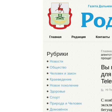
Газета Дальнек
Главная
Редакция
Контакты
Главна
Рубрики
агентст
проще!
Новости
Вы 
Общество
для
Человек и закон
Краеведение
Tel
Новое поколение
Hi-T
Здоровье
Спорт
С ноя
Природа и Человек
экскл
бегущ
Домовёнок