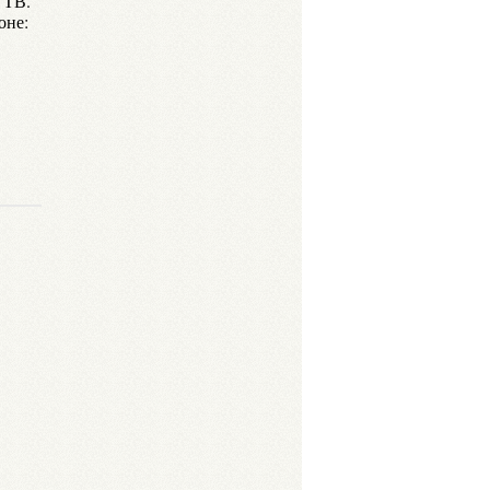
 ТВ.
оне: