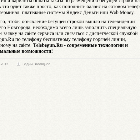
тил и варианты оплаты заказа по размещению бегущей строки на
 это будет также просто, как пополнить баланс на сотовом телеф
терминал, платежные системы Яндекс Деньги или Web Money.
ого, чтобы объявление бегущей строкой вышло на телевидении
го Новгорода, необходимо всего лишь заполнить специальную
-заявку на сайте сервиса или связаться с диспетческой службой
egun.Ru по телефону бесплатному телефону горячей линии,
Telebegun
.
Ru
- современные технологии и
нному на сайте.
мальные возможности!
.2013
Вадим Загляднов