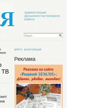
Администрация
Дальнеконстантиновского
района
в
войти
регистрация
много
Реклама
о
а ТВ
рнет
ния