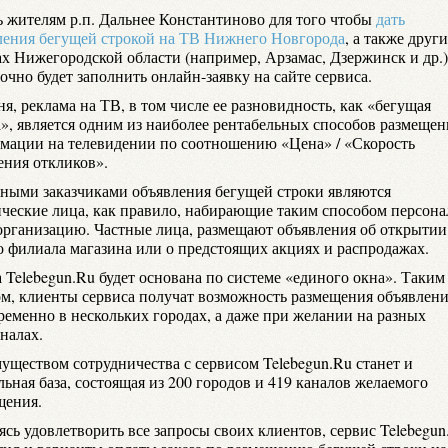
ь жителям р.п. Дальнее Константиново для того чтобы
дать
ления бегущей строкой на ТВ Нижнего Новгорода
, а также друг
ах Нижегородской области (например, Арзамас, Дзержинск и др.)
очно будет заполнить онлайн-заявку на сайте сервиса.
я, реклама на ТВ, в том числе ее разновидность, как «бегущая
а», является одним из наиболее рентабельных способов размещен
мации на телевидении по соотношению «Цена» / «Скорость
ения откликов».
ными заказчиками объявления бегущей строки являются
ческие лица, как правило, набирающие таким способом персона
организацию. Частные лица, размещают объявления об открытии
о филиала магазина или о предстоящих акциях и распродажах.
 Telebegun.Ru будет основана по системе «единого окна». Таким
ом, клиенты сервиса получат возможность размещения объявлен
ременно в нескольких городах, а даже при желании на разных
налах.
уществом сотрудничества с сервисом Telebegun.Ru станет и
ьная база, состоящая из 200 городов и 419 каналов желаемого
щения.
сь удовлетворить все запросы своих клиентов, сервис Telebegun