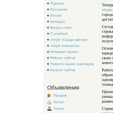
Родники
Тепер
объяв
Россиянка
город
Истоки
достат
Культура
Сегодн
Вопрос-ответ
строк
С улыбкой
инфор
«Клуб «Среди цветов»
получ
«Клуб знакомств»
Основ
Интернет-проект
юриди
свою 
Рейтинг сайтов
новог
Новости наших партнеров
Работа
Каталог сайтов
образ
однов
телека
Объявления
Преим
Продам
уникал
разме
Куплю
Стремя
Услуги