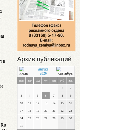
их
,
ия
Архив публикаций
л в
август
2026
пон
втр
срд
чет
пят
суб
вск
ий
1
2
3
4
5
6
7
8
9
10
11
12
13
14
15
16
17
18
19
20
21
22
23
24
25
26
27
28
29
30
.Ru
31